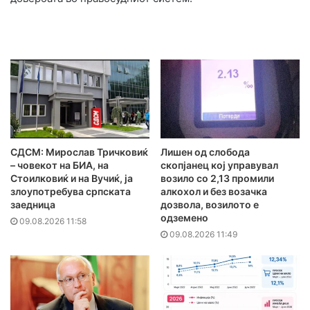
СДСМ: Мирослав Тричковиќ
Лишен од слобода
– човекот на БИА, на
скопјанец кој управувал
Стоилковиќ и на Вучиќ, ја
возило со 2,13 промили
злоупотребува српската
алкохол и без возачка
заедница
дозвола, возилото е
одземено
09.08.2026 11:58
09.08.2026 11:49