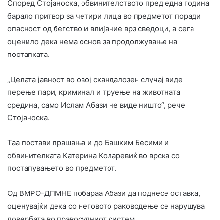
Според Стојаноска, обвинителството пред една година
барало притвор за четири лица во предметот поради
опасност од бегство и влијание врз сведоци, а сега
оценило дека нема основ за продолжување на
постапката.
„Целата јавност во овој скандалозен случај виде
перење пари, криминал и труење на животната
средина, само Ислам Абази не виде ништо“, рече
Стојаноска.
Таа постави прашања и до Башким Бесими и
обвинителката Катерина Коларевиќ во врска со
постапувањето во предметот.
Од ВМРО-ДПМНЕ побараа Абази да поднесе оставка,
оценувајќи дека со неговото раководење се нарушува
довербата во правосудниот систем.