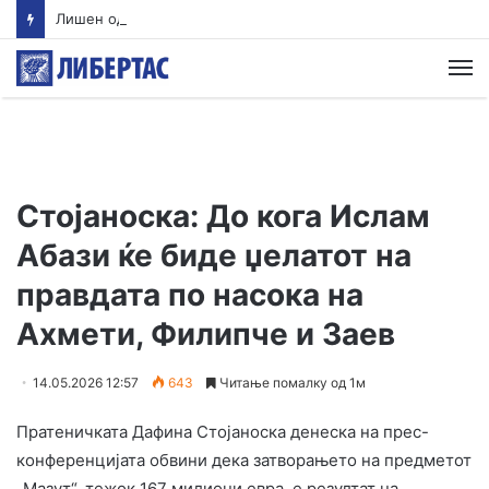
Лишен од слобода скопјанец кој управувал возило со 2,13 промили алкохол и без возачка дозвола, возилото е одземено
М
Стојаноска: До кога Ислам
Абази ќе биде џелатот на
правдата по насока на
Ахмети, Филипче и Заев
14.05.2026 12:57
643
Читање помалку од 1м
Пратеничката Дафина Стојаноска денеска на прес-
конференцијата обвини дека затворањето на предметот
„Мазут“, тежок 167 милиони евра, е резултат на