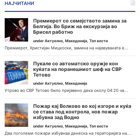
НАЈЧИТАНИ
Премиерот со семејството замина за
Белгија. Во Бриж на екскурзија во
Брисел работно
under
Актуелно
,
Македонија
,
Топ вести
Премиерот, Христијан Мицкоски, замина на најавуваната е...
Пукале со автоматско оружје кон
куќата на поранешниот шеф на СВР
Тетово
under
Актуелно
,
Македонија
Утрово во СВР Тетово било пријавено дека околу 04:20 ча...
Пожар кај Волково во кој изгоре и куќа
се става под контрола, нов пожар
избувна зад Водно
under
Актуелно
,
Македонија
,
Топ вести
Два поголеми пожари избувнаа денеска на територијата на...