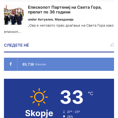
Епископот Партениј на Света Гора,
првпат по 36 години
under
Актуелно
,
Македонија
„Ова е неговото прво доаѓање на Света Гора како
епископ...
СЛЕДЕТЕ НÉ
85,736
Фанови
33
℃
Skopje
37º - 25º
28%