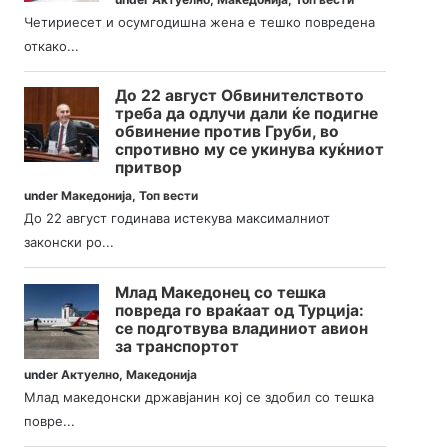
Четириесет и осумгодишна жена е тешко повредена
откако...
До 22 август Обвинителството
треба да одлучи дали ќе подигне
обвинение против Груби, во
спротивно му се укинува куќниот
притвор
under
Македонија
,
Топ вести
До 22 август годинава истекува максималниот
законски ро...
Млад Македонец со тешка
повреда го враќаат од Турција:
се подготвува владиниот авион
за транспортот
under
Актуелно
,
Македонија
Млад македонски државјанин кој се здобил со тешка
повре...