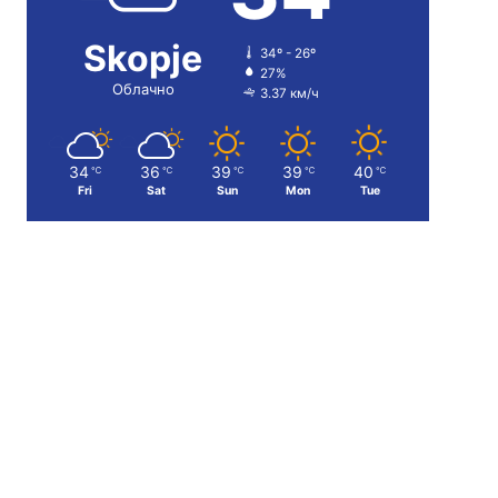
Skopje
34º - 26º
27%
Облачно
3.37 км/ч
34
36
39
39
40
℃
℃
℃
℃
℃
Fri
Sat
Sun
Mon
Tue