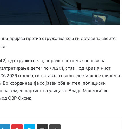
на пријава против стружанка која ги оставила своите
та.
(42) од струшко село, поради постоење основи на
алтретирање дете“ по чл.201, став 1 од Кривичниот
9.06.2026 година, ги оставала своите две малолетни деца
а. Во координација со јавен обвинител, полициски
 на земјен паркинг на улицата „Владо Малески“ во
а од СВР Охрид.
k
witter
LinkedIn
Pinterest
Skype
Сподели преку Е-маил
Испринтај