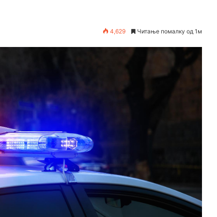
4,629
Читање помалку од 1м