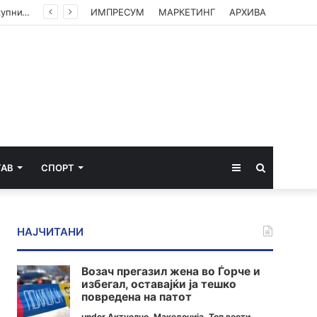
ГАЛЕРИЈА: Земјоделците од Струмичко излегоа на протест – Бараат зголемување на откупните цени
ИМПРЕСУМ
МАРКЕТИНГ
АРХИВА
Sidebar
Пребарај
ТАВ
СПОРТ
за
НАЈЧИТАНИ
Возач прегазил жена во Ѓорче и
избегал, оставајќи ја тешко
повредена на патот
under
Актуелно
,
Македонија
,
Топ вести