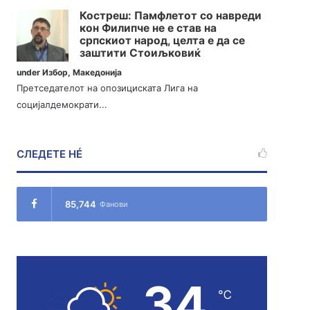
Костреш: Памфлетот со навреди
кон Филипче не е став на
српскиот народ, целта е да се
заштити Стоиљковиќ
under
Избор
,
Македонија
Претседателот на опозициската Лига на
социјалдемократи...
СЛЕДЕТЕ НÉ
85,744
Фанови
34
℃