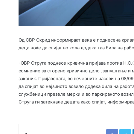
Од СВР Охрид информираат дека е поднесена кривич
деца ноќе да спијат во кола додека таа била на рабо
-ОВР Струга поднесе кривична пријава против Н.С.
сомнение за сторено кривично дело „запуштање и м
законик. Пријавената, во вечерните часови на 08/0
да спијат во нејзиното возило додека била на работ
службеници презеле мерки и во паркираното возило
Струга ги затекнале децата како спијат, информира
Faceboo
T