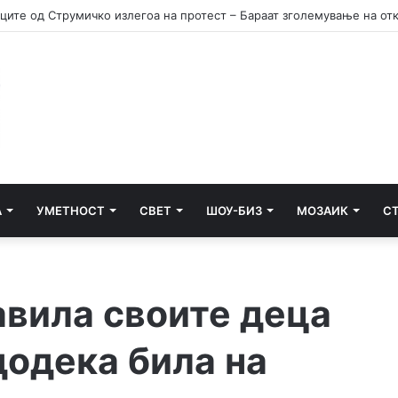
А
УМЕТНОСТ
СВЕТ
ШОУ-БИЗ
МОЗАИК
С
авила своите деца
 додека била на