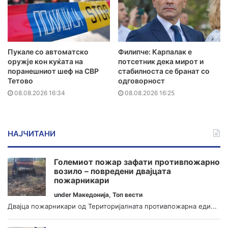
Пукале со автоматско
Филипче: Карпалак е
оружје кон куќата на
потсетник дека мирот и
поранешниот шеф на СВР
стабилноста се бранат со
Тетово
одговорност
08.08.2026 16:34
08.08.2026 16:25
НАЈЧИТАНИ
Големиот пожар зафати противпожарно
возило – повредени двајцата
пожарникари
under
Македонија
,
Топ вести
Двајца пожарникари од Територијалната противпожарна еди...