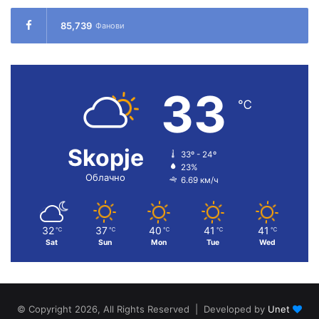
85,739
Фанови
33
℃
Skopje
33º - 24º
23%
Облачно
6.69 км/ч
32
37
40
41
41
℃
℃
℃
℃
℃
Sat
Sun
Mon
Tue
Wed
© Copyright 2026, All Rights Reserved | Developed by
Unet