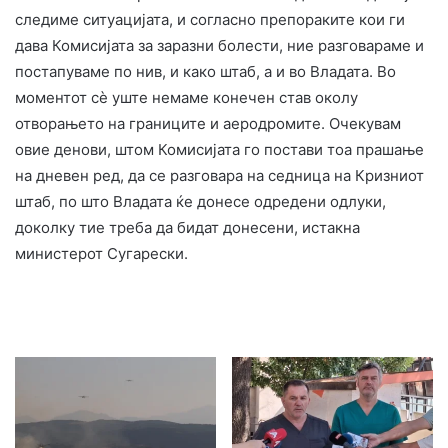
следиме ситуацијата, и согласно препораките кои ги
дава Комисијата за заразни болести, ние разговараме и
постапуваме по нив, и како штаб, а и во Владата. Во
моментот сè уште немаме конечен став околу
отворањето на границите и аеродромите. Очекувам
овие денови, штом Комисијата го постави тоа прашање
на дневен ред, да се разговара на седница на Кризниот
штаб, по што Владата ќе донесе одредени одлуки,
доколку тие треба да бидат донесени, истакна
министерот Сугарески.