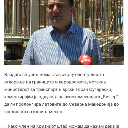
Владата сè уште нема став околу евентуалното
отворање на границите и аеродромите, истакна
министерот за транспорт и врски Горан Сугарески,
коментирајќи ја одлуката на авиокомпанијата „Виз ер“
да ги пролонгира летовите до Северна Македонија до
средината на идниот месец.
– Како член на Кризниот штаб можам да кажам дека ја