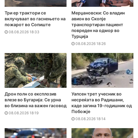
Три ер трактори се
Мерџановски: Со владин
вклучуваат во гаснењето на
авион во Скопје
пожарот во Сопиште
транспортиран пациент
повреден на одмор во
08.08.2026 18:33
Турција
08.08.2026 18:26
Дрон полн со експлозив
Уапсен трет учесник во
влезе во Бугарија: Се урна
несреќата во Радишани,
во близина на важен гасовод
каде загина 19-годишник од
Побожје
08.08.2026 18:19
08.08.2026 18:14