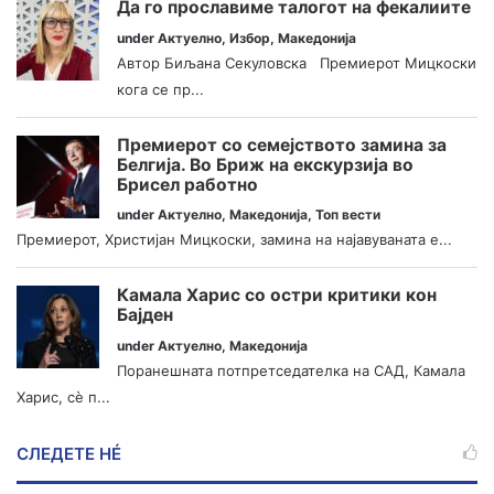
Да го прославиме талогот на фекалиите
under
Актуелно
,
Избор
,
Македонија
Автор Биљана Секуловска Премиерот Мицкоски
кога се пр...
Премиерот со семејството замина за
Белгија. Во Бриж на екскурзија во
Брисел работно
under
Актуелно
,
Македонија
,
Топ вести
Премиерот, Христијан Мицкоски, замина на најавуваната е...
Камала Харис со остри критики кон
Бајден
under
Актуелно
,
Македонија
Поранешната потпретседателка на САД, Камала
Харис, сè п...
СЛЕДЕТЕ НÉ