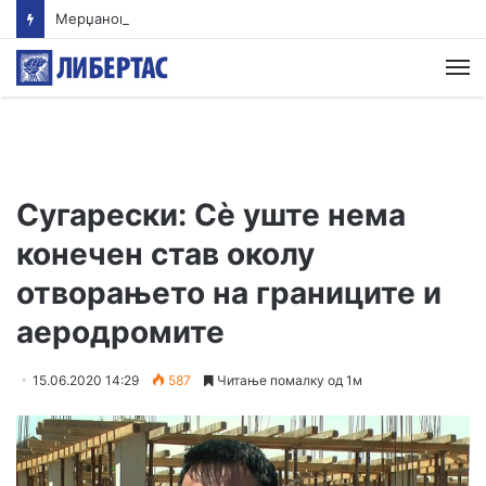
Мерџановски: Со владин авион во Скопје транспортиран пациент повреден на одмор во Турција
М
Сугарески: Сè уште нема
конечен став околу
отворањето на границите и
аеродромите
15.06.2020 14:29
587
Читање помалку од 1м