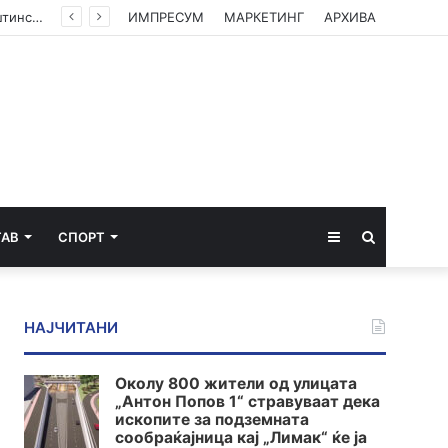
(ФОТО) Ахмети на средба со в.д. амбасадорката на САД: Американската поддршка е суштинска за зачувување на духот на Охридскиот договор
ИМПРЕСУМ
МАРКЕТИНГ
АРХИВА
Sidebar
Пребарај
ТАВ
СПОРТ
за
НАЈЧИТАНИ
Околу 800 жители од улицата
„Антон Попов 1“ стравуваат дека
ископите за подземната
сообраќајница кај „Лимак“ ќе ја