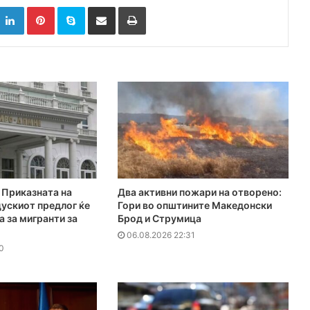
k
witter
LinkedIn
Pinterest
Skype
Сподели преку Е-маил
Испринтај
Приказната на
Два активни пожари на отворено:
ускиот предлог ќе
Гори во општините Македонски
а за мигранти за
Брод и Струмица
06.08.2026 22:31
0