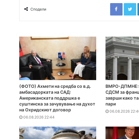
Faceboo
T
Сподели
(ФОТО) Ахмети на средба со в.д.
ВМРО-ДПМНЕ: 
амбасадорката на САД:
СДСМ за франц
Американската поддршка е
заврши како та
суштинска за зачувување на духот
пари
на Охридскиот договор
06.08.2026 22:4
06.08.2026 22:44