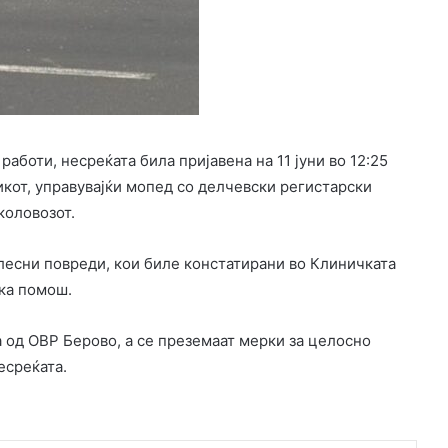
боти, несреќата била пријавена на 11 јуни во 12:25
никот, управувајќи мопед со делчевски регистарски
коловозот.
лесни повреди, кои биле констатирани во Клиничката
ка помош.
а од ОВР Берово, а се преземаат мерки за целосно
есреќата.