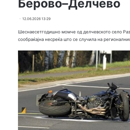
Берово–Делчево
12.06.2026 13:29
Шеснаесетгодишно момче од делчевското село Раз
сообраќајна несреќа што се случила на регионални