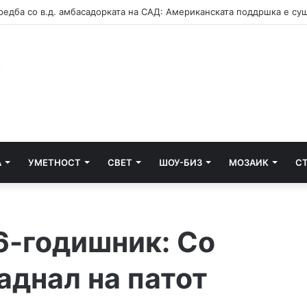
А
УМЕТНОСТ
СВЕТ
ШОУ-БИЗ
МОЗАИК
С
6-годишник: Со
аднал на патот