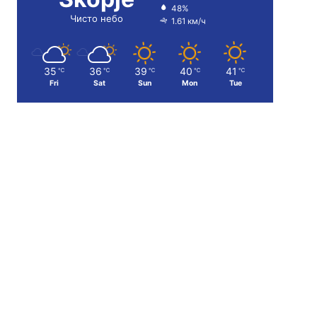
48%
Чисто небо
1.61 км/ч
35
36
39
40
41
℃
℃
℃
℃
℃
Fri
Sat
Sun
Mon
Tue