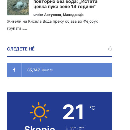
повторно без вода: „Истата
цевка пука веќе 14 години“
under
Актуелно
,
Македонија
Жители на Кисела Вода преку објава во Фејсбук
групата „...
СЛЕДЕТЕ НÉ
85,747
Фанови
21
℃
Skopje
35º - 21º