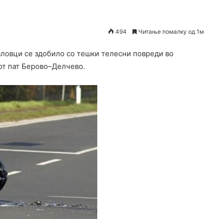
494
Читање помалку од 1м
ловци се здобило со тешки телесни повреди во
от пат Берово–Делчево.