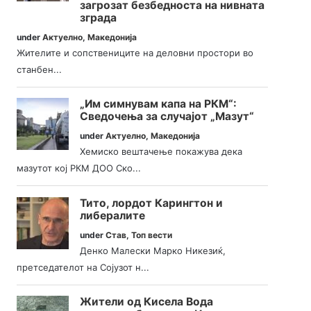
загрозат безбедноста на нивната
зграда
under
Актуелно
,
Македонија
Жителите и сопствениците на деловни простори во
станбен...
„Им симнувам капа на РКМ“:
Сведочења за случајот „Мазут“
under
Актуелно
,
Македонија
Хемиско вештачење покажува дека
мазутот кој РКМ ДОО Ско...
Тито, лордот Карингтон и
либералите
under
Став
,
Топ вести
Денко Малески Марко Никезиќ,
претседателот на Сојузот н...
Жители од Кисела Вода