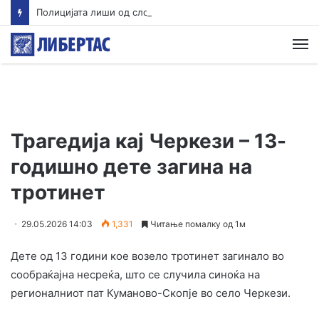
Полицијата лиши од слобода едно лице во врска со сообраќајната несреќа во Скопје во која загина 19-годишен мотоциклист од скопско
М
Трагедија кај Черкези – 13-
годишно дете загина на
тротинет
29.05.2026 14:03
1,331
Читање помалку од 1м
Дете од 13 години кое возело тротинет загинало во
сообраќајна несреќа, што се случила синоќа на
регионалниот пат Куманово-Скопје во село Черкези.