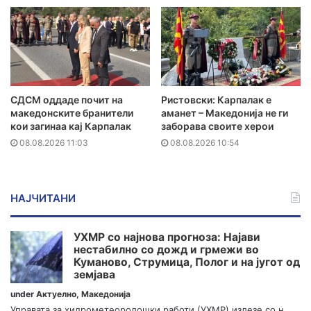
СДСМ оддаде почит на
Ристовски: Карпалак е
македонските бранители
аманет – Македонија не ги
кои загинаа кај Карпалак
заборава своите херои
08.08.2026 11:03
08.08.2026 10:54
НАЈЧИТАНИ
УХМР со најнова прогноза: Најави
нестабилно со дожд и грмежи во
Куманово, Струмица, Полог и на југот од
земјава
under
Актуелно
,
Македонија
Управата за хидрометеоролошки работи (УХМР) излезе со н...