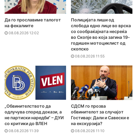
Да го прославиме талогот
Полицијата лиши од
на фекалиите
слобода едно лице во врска
со сообраќајната несреќа
08.08.2026 12:02
во Скопје во која загина 19-
годишен мотоциклист од
скопско
08.08.2026 11:55
„Обвинителството да
СДСМ го прозва
одлучува според докази, а
обвинителот за случајот
не партиски наредби“ – ДУИ
Гостивар: Дали и Савески е
со критики до ВЛЕН
на екскурзија?
08.08.2026 11:39
08.08.2026 11:10