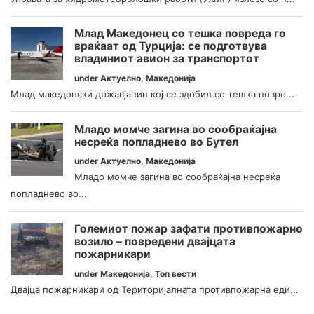
Млад Македонец со тешка повреда го
враќаат од Турција: се подготвува
владиниот авион за транспортот
under
Актуелно
,
Македонија
Млад македонски државјанин кој се здобил со тешка повре...
Младо момче загина во сообраќајна
несреќа попладнево во Бутел
under
Актуелно
,
Македонија
Младо момче загина во сообраќајна несреќа
попладнево во...
Големиот пожар зафати противпожарно
возило – повредени двајцата
пожарникари
under
Македонија
,
Топ вести
Двајца пожарникари од Територијалната противпожарна еди...