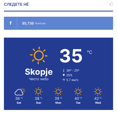
СЛЕДЕТЕ НÉ
85,739
Фанови
35
℃
Skopje
36º - 25º
25%
Чисто небо
5.7 км/ч
36
38
39
40
42
℃
℃
℃
℃
℃
Sat
Sun
Mon
Tue
Wed