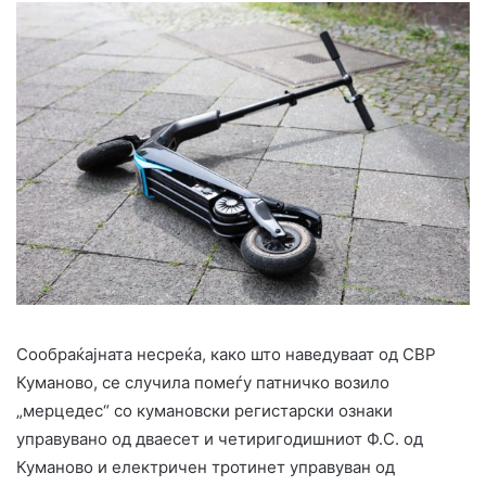
Сообраќајната несреќа, како што наведуваат од СВР
Куманово, се случила помеѓу патничко возило
„мерцедес“ со кумановски регистарски ознаки
управувано од дваесет и четиригодишниот Ф.С. од
Куманово и електричен тротинет управуван од