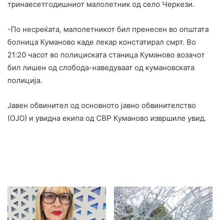
тринаесетгодишниот малолетник од село Черкези.
-По несреќата, малолетникот бил пренесен во општата
болница Куманово каде лекар констатирал смрт. Во
21:20 часот во полициската станица Куманово возачот
бил лишен од слобода-наведуваат од кумановската
полиција.
Јавен обвинител од основното јавно обвинителство
(ОЈО) и увидна екипа од СВР Куманово извршиле увид.