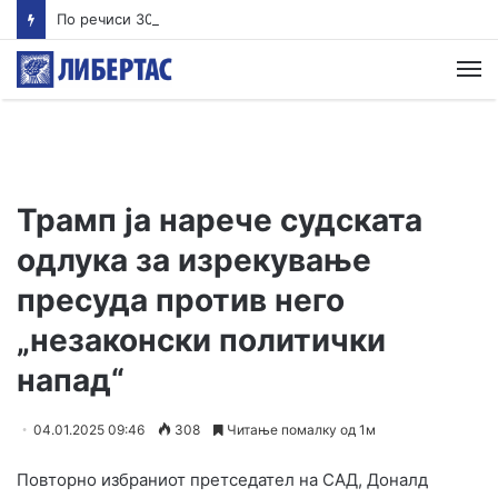
По речиси 30 години почнува судењето за убиството на Тупак Шакур
М
Трамп ја нарече судската
одлука за изрекување
пресуда против него
„незаконски политички
напад“
04.01.2025 09:46
308
Читање помалку од 1м
Повторно избраниот претседател на САД, Доналд