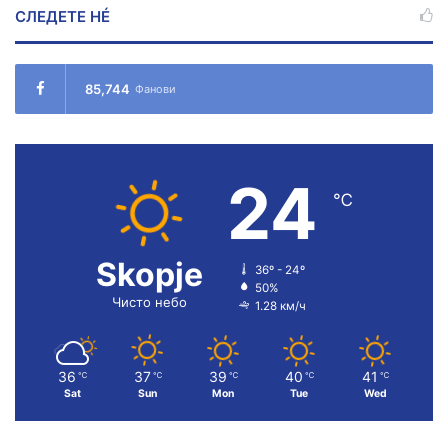
СЛЕДЕТЕ НÉ
85,744
Фанови
24
℃
Skopje
36º - 24º
50%
Чисто небо
1.28 км/ч
36
37
39
40
41
℃
℃
℃
℃
℃
Sat
Sun
Mon
Tue
Wed