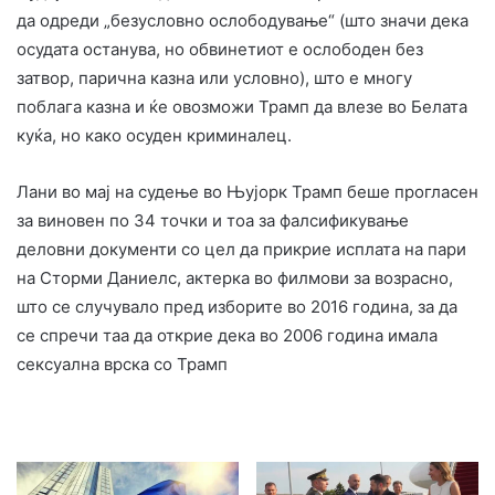
да одреди „безусловно ослободување“ (што значи дека
осудата останува, но обвинетиот е ослободен без
затвор, парична казна или условно), што е многу
поблага казна и ќе овозможи Трамп да влезе во Белата
куќа, но како осуден криминалец.
Лани во мај на судење во Њујорк Трамп беше прогласен
за виновен по 34 точки и тоа за фалсификување
деловни документи со цел да прикрие исплата на пари
на Сторми Даниелс, актерка во филмови за возрасно,
што се случувало пред изборите во 2016 година, за да
се спречи таа да открие дека во 2006 година имала
сексуална врска со Трамп