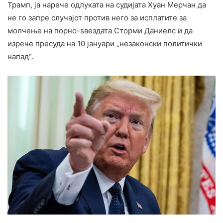
Трамп, ја нарече одлуката на судијата Хуан Мерчан да
не го запре случајот против него за исплатите за
молчење на порно-ѕвездата Сторми Даниелс и да
изрече пресуда на 10 јануари „незаконски политички
напад“.