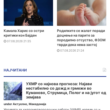
Камала Харис со остри
Родилките се жалат поради
критики кон Бајден
доцнење на парите за
породилно отсуство, ФЗОМ
07.08.2026 21:35
тврди дека нема застој
07.08.2026 21:24
НАЈЧИТАНИ
УХМР со најнова прогноза: Најави
нестабилно со дожд и грмежи во
Куманово, Струмица, Полог и на југот од
земјава
under
Актуелно
,
Македонија
Управата за хидрометеоролошки работи (УХМР) излезе со н...