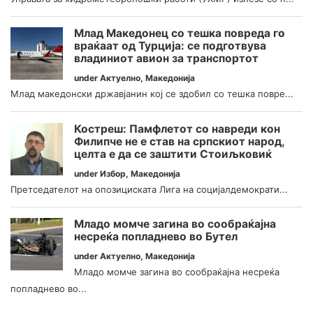
Млад Македонец со тешка повреда го
враќаат од Турција: се подготвува
владиниот авион за транспортот
under
Актуелно
,
Македонија
Млад македонски државјанин кој се здобил со тешка повре...
Костреш: Памфлетот со навреди кон
Филипче не е став на српскиот народ,
целта е да се заштити Стоиљковиќ
under
Избор
,
Македонија
Претседателот на опозициската Лига на социјалдемократи...
Младо момче загина во сообраќајна
несреќа попладнево во Бутел
under
Актуелно
,
Македонија
Младо момче загина во сообраќајна несреќа
попладнево во...