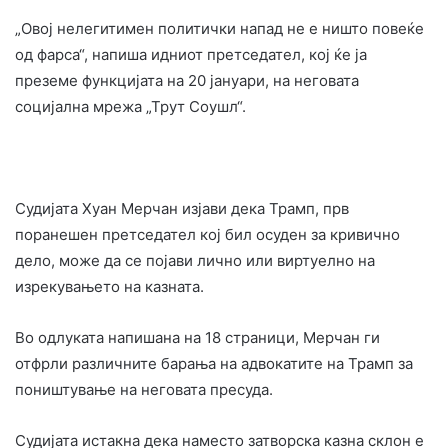
„Овој нелегитимен политички напад не е ништо повеќе
од фарса“, напиша идниот претседател, кој ќе ја
преземе функцијата на 20 јануари, на неговата
социјална мрежа „Трут Соушл“.
Судијата Хуан Мерчан изјави дека Трамп, прв
поранешен претседател кој бил осуден за кривично
дело, може да се појави лично или виртуелно на
изрекувањето на казната.
Во одлуката напишана на 18 страници, Мерчан ги
отфрли различните барања на адвокатите на Трамп за
поништување на неговата пресуда.
Судијата истакна дека наместо затворска казна склон е