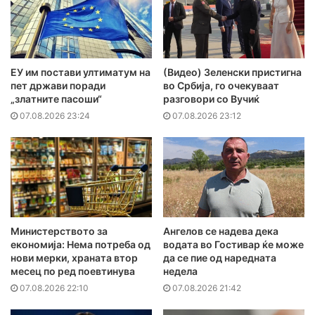
ЕУ им постави ултиматум на
(Видео) Зеленски пристигна
пет држави поради
во Србија, го очекуваат
„златните пасоши“
разговори со Вучиќ
07.08.2026 23:24
07.08.2026 23:12
Министерството за
Ангелов се надева дека
економија: Нема потреба од
водата во Гостивар ќе може
нови мерки, храната втор
да се пие од наредната
месец по ред поевтинува
недела
07.08.2026 22:10
07.08.2026 21:42