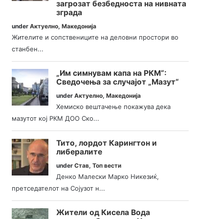
загрозат безбедноста на нивната
зграда
under
Актуелно
,
Македонија
Жителите и сопствениците на деловни простори во
станбен...
„Им симнувам капа на РКМ“:
Сведочења за случајот „Мазут“
under
Актуелно
,
Македонија
Хемиско вештачење покажува дека
мазутот кој РКМ ДОО Ско...
Тито, лордот Карингтон и
либералите
under
Став
,
Топ вести
Денко Малески Марко Никезиќ,
претседателот на Сојузот н...
Жители од Кисела Вода