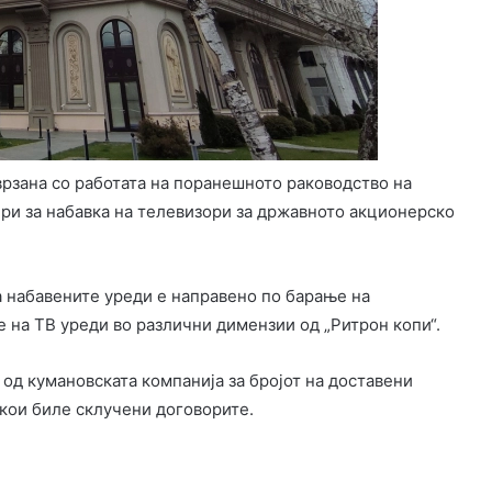
врзана со работата на поранешното раководство на
ери за набавка на телевизори за државното акционерско
а набавените уреди е направено по барање на
е на ТВ уреди во различни димензии од „Ритрон копи“.
од кумановската компанија за бројот на доставени
 кои биле склучени договорите.