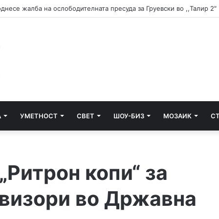
днесе жалба на ослободителната пресуда за Груевски во ,,Талир 2″
А
УМЕТНОСТ
СВЕТ
ШОУ-БИЗ
МОЗАИК
С
„Ритрон копи“ за
евизори во Државна