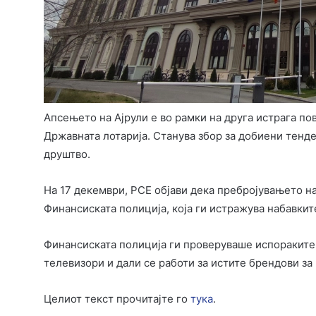
Апсењето на Ајрули е во рамки на друга истрага по
Државната лотарија. Станува збор за добиени тенд
друштво.
На 17 декември, РСЕ објави дека пребројувањето н
Финансиската полиција, која ги истражува набавкит
Финансиската полиција ги проверуваше испораките 
телевизори и дали се работи за истите брендови за
Целиот текст прочитајте го
тука
.