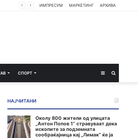
ИМПРЕСУМ
МАРКЕТИНГ
АРХИВА
Sidebar
Пребарај
ТАВ
СПОРТ
за
НАЈЧИТАНИ
Околу 800 жители од улицата
„Антон Попов 1“ стравуваат дека
ископите за подземната
сообраќајница кај „Лимак“ ќе ја