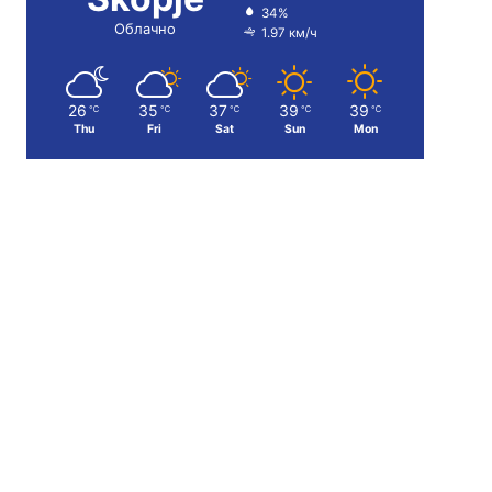
34%
Облачно
1.97 км/ч
26
35
37
39
39
℃
℃
℃
℃
℃
Thu
Fri
Sat
Sun
Mon