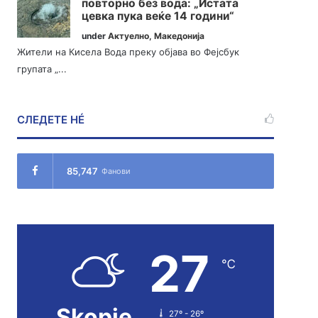
повторно без вода: „Истата
цевка пука веќе 14 години“
under
Актуелно
,
Македонија
Жители на Кисела Вода преку објава во Фејсбук
групата „...
СЛЕДЕТЕ НÉ
85,747
Фанови
27
℃
Skopje
27º - 26º