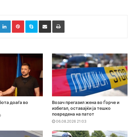
k
witter
LinkedIn
Pinterest
Skype
Сподели преку Е-маил
Испринтај
бота доаѓа во
Возач прегазил жена во Ѓорче и
избегал, оставајќи ја тешко
повредена на патот
9
06.08.2026 21:03