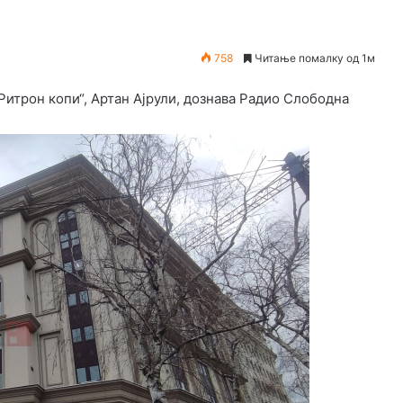
758
Читање помалку од 1м
Ритрон копи“, Артан Ајрули, дознава Радио Слободна