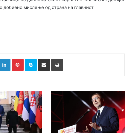
но добиено мислење од страна на главниот
k
witter
LinkedIn
Pinterest
Skype
Сподели преку Е-маил
Испринтај