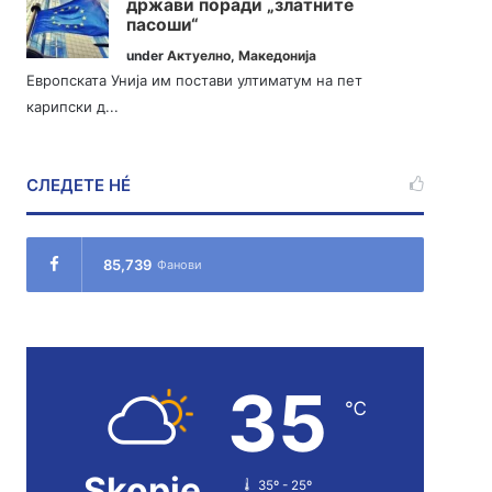
држави поради „златните
пасоши“
under
Актуелно
,
Македонија
Европската Унија им постави ултиматум на пет
карипски д...
СЛЕДЕТЕ НÉ
85,739
Фанови
35
℃
Skopje
35º - 25º