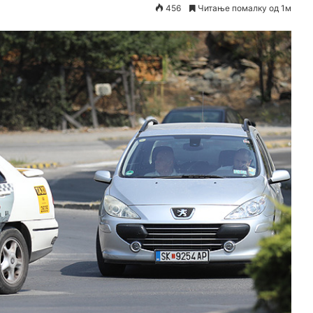
456
Читање помалку од 1м