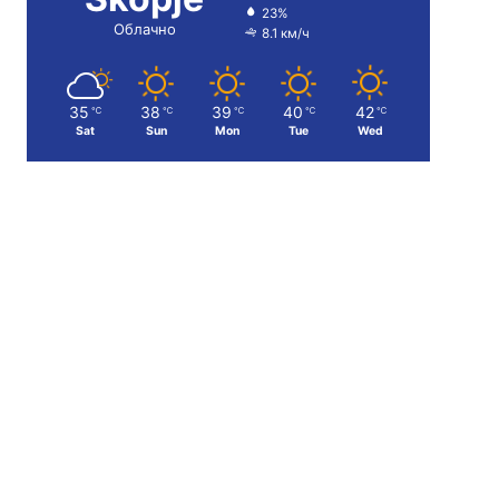
23%
Облачно
8.1 км/ч
35
38
39
40
42
℃
℃
℃
℃
℃
Sat
Sun
Mon
Tue
Wed