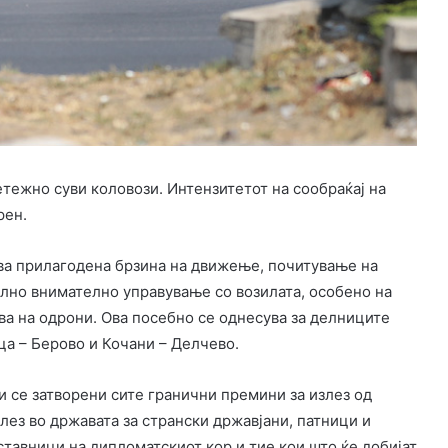
тежно суви коловози. Интензитетот на сообраќај на
рен.
ва прилагодена брзина на движење, почитување на
елно внимателно управување со возилата, особено на
ва на одрони. Ова посебно се однесува за делниците
ца – Берово и Кочани – Делчево.
 се затворени сите гранични премини за излез од
лез во државата за странски државјани, патници и
тставници на дипломатскиот кор и тие кои што ќе добијат