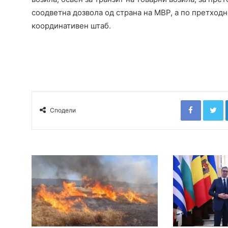
соодветна дозвола од страна на МВР, а по претход
координативен штаб.
Faceboo
T
Сподели