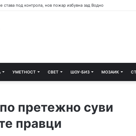
А
УМЕТНОСТ
СВЕТ
ШОУ-БИЗ
МОЗАИК
С
 по претежно суви
те правци