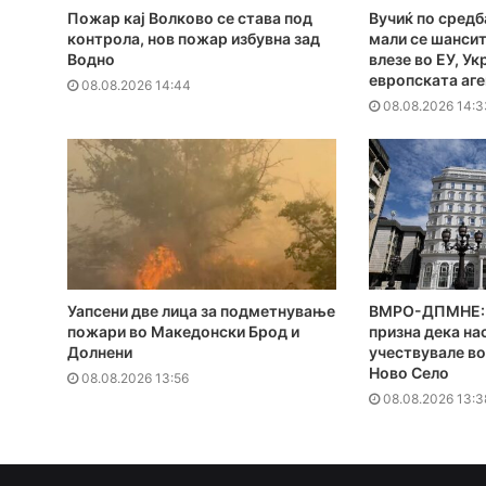
Пожар кај Волково се става под
Вучиќ по средб
контрола, нов пожар избувна зад
мали се шансит
Водно
влезе во ЕУ, Ук
европската аг
08.08.2026 14:44
08.08.2026 14:3
Уапсени две лица за подметнување
ВМРО-ДПМНЕ: 
пожари во Македонски Брод и
призна дека на
Долнени
учествувале во
Ново Село
08.08.2026 13:56
08.08.2026 13:3