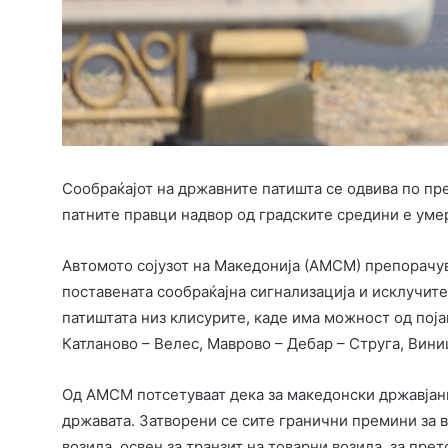
Сообраќајот на државните патишта се одвива по пре
патните правци надвор од градските средини е уме
Автомото сојузот на Македонија (АМСМ) препорачу
поставената сообраќајна сигнализација и исклучит
патиштата низ клисурите, каде има можност од поја
Катланово – Велес, Маврово – Дебар – Струга, Вини
Од АМСМ потсетуваат дека за македонски државјани
државата. Затворени се сите гранични премини за в
возила, освен за транзит на товарни возила, за пре