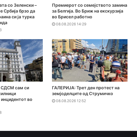
ата со Зеленски –
Премиерот со семејството замина
е Србија брзо да
за Белгија. Во Бриж на екскурзија
раина си ја турка
во Брисел работно
енда
08.08.2026 14:29
3
СДСМ сам си
ГАЛЕРИЈА: Трет ден протест на
силници
земјоделците од Струмичко
 инцидентот во
08.08.2026 12:52
8