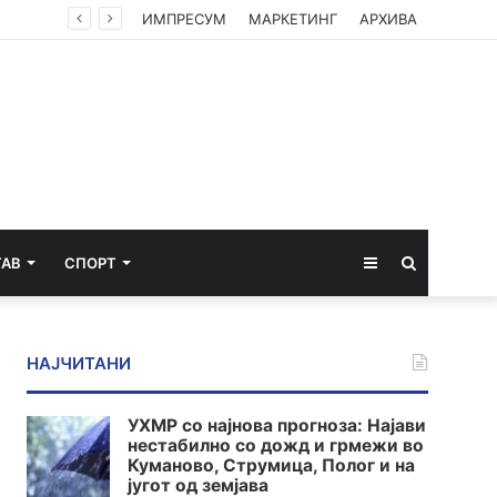
Вучиќ по средбата со Зеленски – мали се шансите Србија брзо да влезе во ЕУ, Украина си ја турка европската агенда
ИМПРЕСУМ
МАРКЕТИНГ
АРХИВА
Sidebar
Пребарај
ТАВ
СПОРТ
за
НАЈЧИТАНИ
УХМР со најнова прогноза: Најави
нестабилно со дожд и грмежи во
Куманово, Струмица, Полог и на
југот од земјава