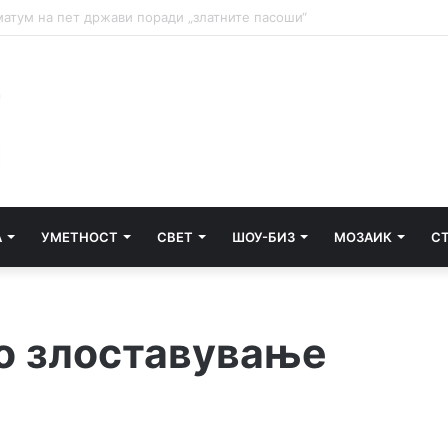
и почнува судењето за убиството на Тупак Шакур
А
УМЕТНОСТ
СВЕТ
ШОУ-БИЗ
МОЗАИК
С
о злоставување