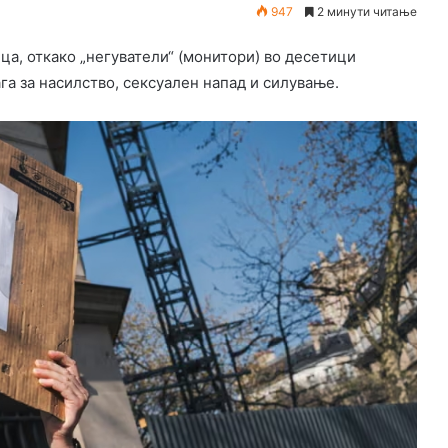
947
2 минути читање
ца, откако „негуватели“ (монитори) во десетици
га за насилство, сексуален напад и силување.