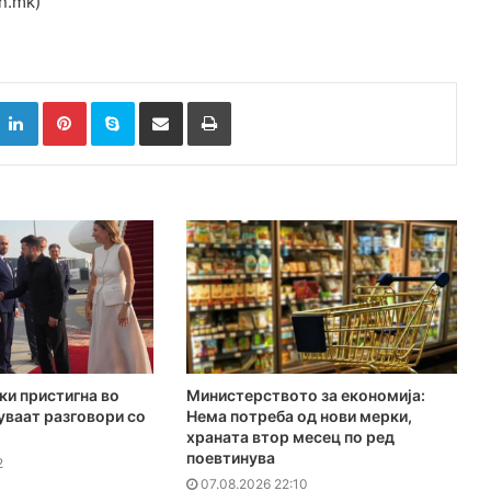
n.mk)
k
witter
LinkedIn
Pinterest
Skype
Сподели преку Е-маил
Испринтај
ки пристигна во
Министерството за економија:
куваат разговори со
Нема потреба од нови мерки,
храната втор месец по ред
поевтинува
2
07.08.2026 22:10