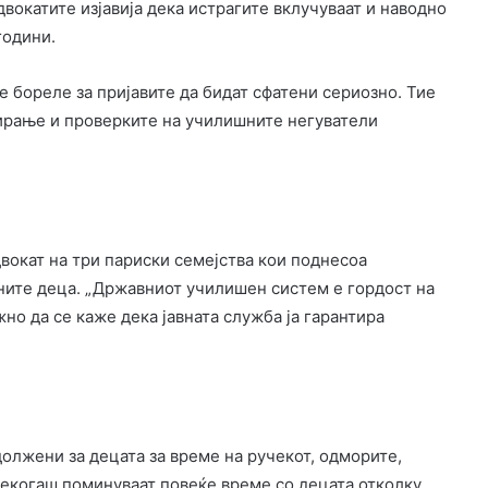
двокатите изјавија дека истрагите вклучуваат и наводно
години.
е бореле за пријавите да бидат сфатени сериозно. Тие
тирање и проверките на училишните негуватели
двокат на три париски семејства кои поднесоа
ните деца. „Државниот училишен систем е гордост на
жно да се каже дека јавната служба ја гарантира
олжени за децата за време на ручекот, одморите,
некогаш поминуваат повеќе време со децата отколку