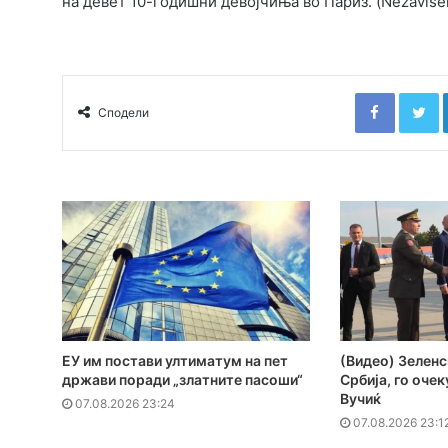
на девет 10-годишни девојчиња во Париз. (Nezavise
Faceboo
T
Сподели
ЕУ им постави ултиматум на пет
(Видео) Зеленс
држави поради „златните пасоши“
Србија, го оче
Вучиќ
07.08.2026 23:24
07.08.2026 23:1