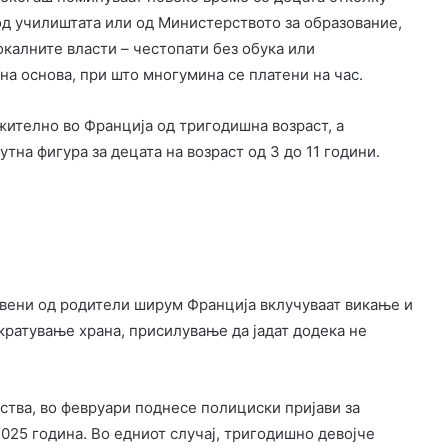
од училиштата или од Министерството за образование,
окалните власти – честопати без обука или
а основа, при што многумина се платени на час.
ително во Франција од тригодишна возраст, а
тна фигура за децата на возраст од 3 до 11 години.
вени од родители ширум Франција вклучуваат викање и
кратување храна, присилување да јадат додека не
јства, во февруари поднесе полициски пријави за
025 година. Во едниот случај, тригодишно девојче