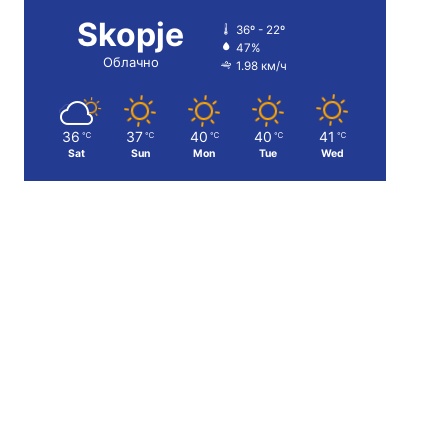
Skopje
36º - 22º
47%
Облачно
1.98 км/ч
36
37
40
40
41
℃
℃
℃
℃
℃
Sat
Sun
Mon
Tue
Wed