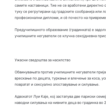
самите наставници. Тие не се вработени директно 
туку се регрутирани од градските сообранија или л
професионални дипломи, и сè почесто на привремен
Предучилишното образование (градинката) е задолж
училишните негуватели се клучна секојдневна прису
Ужасни сведоштва за насилство
Обвинувањата против училишните негуватели прија
врескање по децата, туркање и влечење за коса, ус
повратат и сексуално злоставување и силување.
Адвокатот Луи Каје, кој застапува две париски семе
наводни силувања на нивните деца во градинка во 2