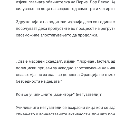
изјави главната обвинителка на Париз, Лор Бекуо. А
силување на деца на возраст од само три и четири 
Здруженијата на родители изјавија дека со години с
посочуваат дека пропустите во процесот на регру
овозможиле злоставувањето да продолжи.
„Ова е масовен скандал“, изјави Флоријан Ластел, а
полициски пријави за наводно злоставување на нив
оваа земја, но за жал, во денешна Франција не е мо
безбедноста на децата.“
Кои се училишните „монитори“ (негуватели)?
Училишните негуватели се возрасни лица кои се зад
спиењето и воннаставните активности, при што по