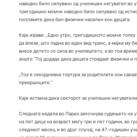
наводно било силувано од училишен негувател во уч
тригодишно момче наводно било силувано од истиот
поплаките дека бил физички насилен кон децата.
Каје изјави: „Едно утро, тригодишното момче толку
да влезе, што падна во еден вид транс, а мајка му 
внесе детето со сила во училиштето, а во тоа време
зошто.“Тој додаде дека децата страдаат физички и
„Тоа е секојдневна тортура за родителите кои сакаа
прекршоците.“
Каје истакна дека секторот за училишни негуватели
Следната недела во Париз започнува судењето на 
на пет деца на возраст меѓу три и пет години, во г
следниот месец и во друг случај, на 47-годишен у