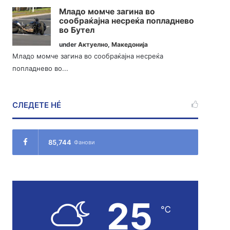
Младо момче загина во
сообраќајна несреќа попладнево
во Бутел
under
Актуелно
,
Македонија
Младо момче загина во сообраќајна несреќа
попладнево во...
СЛЕДЕТЕ НÉ
85,744
Фанови
25
℃