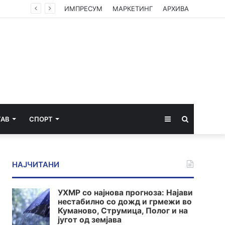
ИМПРЕСУМ
МАРКЕТИНГ
АРХИВА
Sidebar
Пребарај
ТАВ
СПОРТ
за
НАЈЧИТАНИ
УХМР со најнова прогноза: Најави
нестабилно со дожд и грмежи во
Куманово, Струмица, Полог и на
југот од земјава