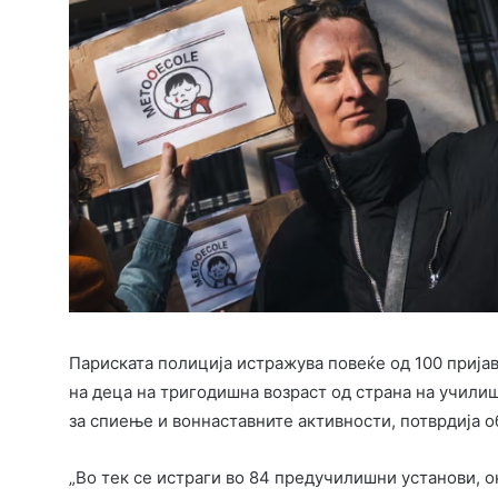
Париската полиција истражува повеќе од 100 прија
на деца на тригодишна возраст од страна на училиш
за спиење и воннаставните активности, потврдија 
„Во тек се истраги во 84 предучилишни установи, о