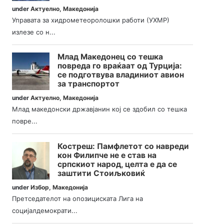
under
Актуелно
,
Македонија
Управата за хидрометеоролошки работи (УХМР)
излезе со н...
Млад Македонец со тешка
повреда го враќаат од Турција:
се подготвува владиниот авион
за транспортот
under
Актуелно
,
Македонија
Млад македонски државјанин кој се здобил со тешка
повре...
Костреш: Памфлетот со навреди
кон Филипче не е став на
српскиот народ, целта е да се
заштити Стоиљковиќ
under
Избор
,
Македонија
Претседателот на опозициската Лига на
социјалдемократи...