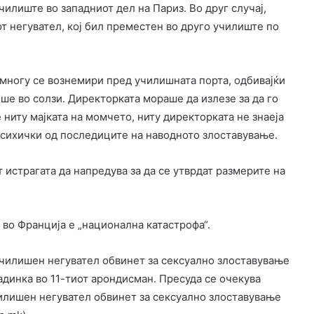
илиште во западниот дел на Париз. Во друг случај,
 негувател, кој бил преместен во друго училиште по
 многу се вознемири пред училишната порта, одбивајќи
беше во солзи. Директорката мораше да излезе за да го
 ниту мајката на момчето, ниту директорката не знаеја
 психички од последиците на наводното злоставување.
т истрагата да напредува за да се утврдат размерите на
 во Франција е „национална катастрофа“.
училишен негувател обвинет за сексуално злоставување
радинка во 11-тиот арондисман. Пресуда се очекува
чилишен негувател обвинет за сексуално злоставување