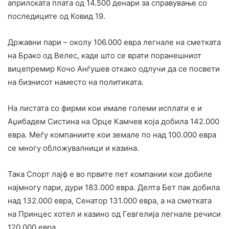
априлската плата од 14.500 денари за справување со
последиците од Ковид 19.
Државни пари – околу 106.000 евра легнале на сметката
на Брако од Велес, каде што се врати поранешниот
вицепремир Кочо Анѓушев откако одлучи да се посвети
на бизнисот наместо на политиката.
На листата со фирми кои имале големи исплати е и
Аџибадем Систина на Орце Камчев која добила 142.000
евра. Меѓу компаниите кои земале по над 100.000 евра
се многу обложувалници и казина.
Така Спорт лајф е во првите пет компании кои добиле
најмногу пари, дури 183.000 евра. Делта Бет пак добила
над 132.000 евра, Сенатор 131.000 евра, а на сметката
на Принцес хотел и казино од Гевгелија легнале речиси
120.000 евра.