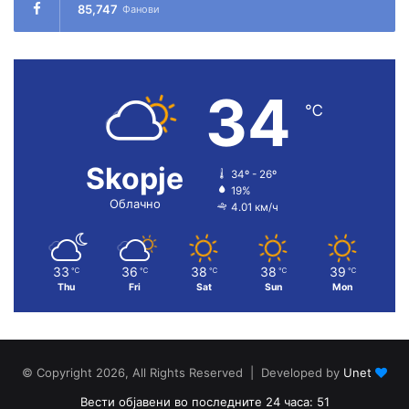
85,747
Фанови
34
℃
Skopje
34º - 26º
19%
Облачно
4.01 км/ч
33
36
38
38
39
℃
℃
℃
℃
℃
Thu
Fri
Sat
Sun
Mon
© Copyright 2026, All Rights Reserved | Developed by
Unet
Вести објавени во последните 24 часа: 51