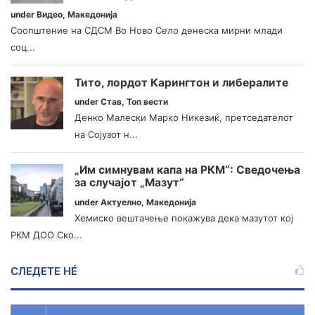
under
Видео
,
Македонија
Соопштение на СДСМ Во Ново Село денеска мирни млади
соц...
Тито, лордот Карингтон и либералите
under
Став
,
Топ вести
Денко Малески Марко Никезиќ, претседателот
на Сојузот н...
„Им симнувам капа на РКМ“: Сведочења
за случајот „Мазут“
under
Актуелно
,
Македонија
Хемиско вештачење покажува дека мазутот кој
РКМ ДОО Ско...
СЛЕДЕТЕ НÉ