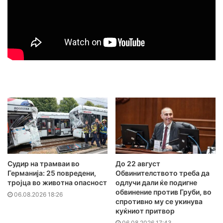
Судир на трамваи во
До 22 август
Германија: 25 повредени,
Обвинителството треба да
тројца во животна опасност
одлучи дали ќе подигне
обвинение против Груби, во
06.08.2026 18:26
спротивно му се укинува
куќниот притвор
06.08.2026 17:43