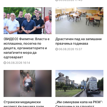
(ВИДЕО) Филипче: Власта е
Драстичен пад на запишани
исплашена, посегна по
првачиња годинава
децата, организаторите и
06.08.2026 15:37
напаѓачите мора да
одговараат
06.08.2026 16:14
Странски медицински
„Им симнувам капа на РКМ“:
експерт ќе решава дали
Сведочења за случајот