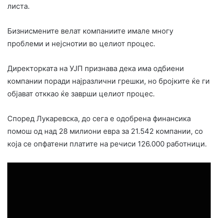
листа.
Бизнисмените велат компаниите имале многу
проблеми и нејснотии во целиот процес.
Директорката на УЈП признава дека има одбиени
компании поради најразлични грешки, но бројките ќе ги
објават отккао ќе заврши целиот процес.
Според Лукаревска, до сега е одобрена финансика
помош од над 28 милиони евра за 21.542 компании, со
која се опфатени платите на речиси 126.000 работници.