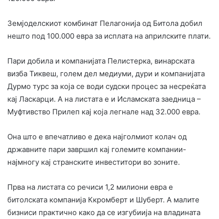
Земјоделскиот комбинат Пелагонија од Битола добил
нешто под 100.000 евра за исплата на априлските плати.
Пари добила и компанијата Пелистерка, винарската
визба Тиквеш, голем дел медиуми, дури и компанијата
Дурмо турс за која се води судски процес за несреќата
кај Ласкарци. А на листата е и Исламската заедница –
Муфтивство Прилеп кај која легнале над 32.000 евра.
Она што е впечатливо е дека најголмиот колач од
државните пари завршил кај големите компании-
најмногу кај странските инвеститори во зоните.
Прва на листата со речиси 1,2 милиони евра е
битолската компанија Ккромберт и Шуберт. А малите
бизниси практично како да се изгубиија на владината