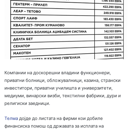
Компании на доскорешни владини функционери,
приватни болници, обложувалници, казина, странски
инвеститори, приватни училишта и универзитети,
медиуми, винарски визби, текстилни фабрики, дури и
религиски заедници.
Телма
дојде до листата на фирми кои добиле
финансиска помош од државата за исплата на