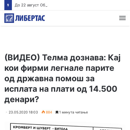
До 22 август Обвинителството треба да одлучи дали ќе подигне обвинение против Груби, во спротивно му се укинува куќниот притвор
М
(ВИДЕО) Телма дознава: Кај
кои фирми легнале парите
од државна помош за
исплата на плати од 14.500
денари?
23.05.2020 18:03
884
1 минута читање