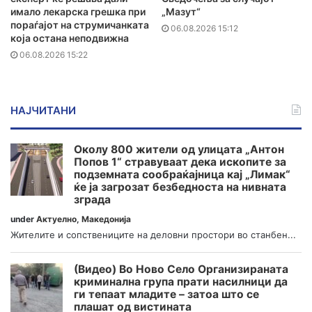
имало лекарска грешка при
„Мазут“
пораѓајот на струмичанката
06.08.2026 15:12
која остана неподвижна
06.08.2026 15:22
НАЈЧИТАНИ
Околу 800 жители од улицата „Антон
Попов 1“ стравуваат дека ископите за
подземната сообраќајница кај „Лимак“
ќе ја загрозат безбедноста на нивната
зграда
under
Актуелно
,
Македонија
Жителите и сопствениците на деловни простори во станбен...
(Видео) Во Ново Село Организираната
криминална група прати насилници да
ги тепаат младите – затоа што се
плашат од вистината