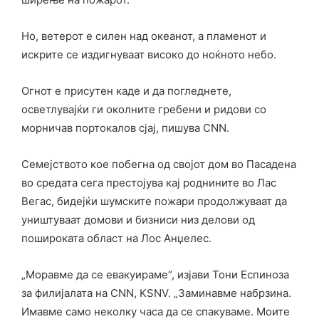
Но, ветерот е силен над океанот, а пламенот и
искрите се издигнуваат високо до ноќното небо.
Огнот е присутен каде и да погледнете,
осветлувајќи ги околните гребени и ридови со
морничав портокалов сјај, пишува CNN.
Семејството кое побегна од својот дом во Пасадена
во средата сега престојува кај роднините во Лас
Вегас, бидејќи шумските пожари продолжуваат да
уништуваат домови и бизниси низ делови од
пошироката област на Лос Анџелес.
„Моравме да се евакуираме“, изјави Тони Еспиноза
за филијалата на CNN, KSNV. „Заминавме набрзина.
Имавме само неколку часа да се спакуваме. Моите