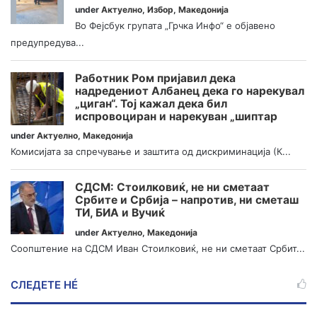
under
Актуелно
,
Избор
,
Македонија
Во Фејсбук групата „Грчка Инфо“ е објавено
предупредува...
Работник Ром пријавил дека
надредениот Албанец дека го нарекувал
„циган“. Тој кажал дека бил
испровоциран и нарекуван „шиптар
under
Актуелно
,
Македонија
Комисијата за спречување и заштита од дискриминација (К...
СДСМ: Стоилковиќ, не ни сметаат
Србите и Србија – напротив, ни сметаш
ТИ, БИА и Вучиќ
under
Актуелно
,
Македонија
Соопштение на СДСМ Иван Стоилковиќ, не ни сметаат Србит...
СЛЕДЕТЕ НÉ