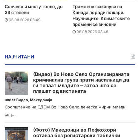
Сончево и многу топло, до
Трамп и се заканува на
39 степени
Канада поради пожари.
Научниците: Климатските
06.08.2026 08:49
промени се виновни
06.08.2026 08:46
НАЈЧИТАНИ
(Видео) Во Ново Село Организираната
криминална група прати насилници да
ги тепаат младите – затоа што се
плашат од вистината
under
Видео
,
Македонија
Соопштение на СДСМ Во Ново Село денеска мирни млади
соц...
(Фото) Македонци во Пефкохори
останаа без регистарски таблички