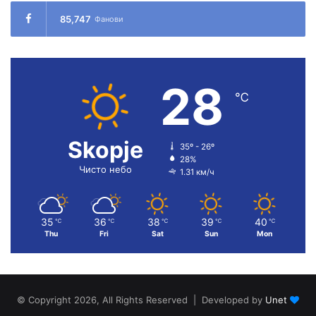
85,747
Фанови
28
℃
Skopje
35º - 26º
28%
Чисто небо
1.31 км/ч
35
36
38
39
40
℃
℃
℃
℃
℃
Thu
Fri
Sat
Sun
Mon
© Copyright 2026, All Rights Reserved | Developed by
Unet