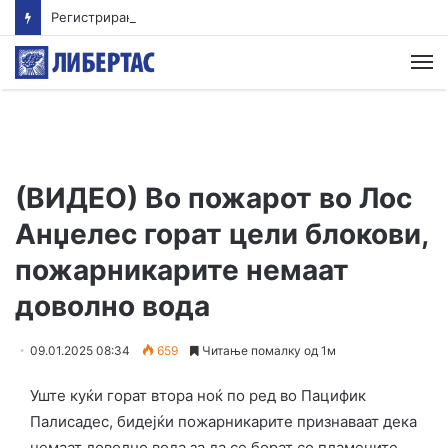
Регистрирани 20 пожари на отворено – 18 се изгаснати, еден е активен, а еден е под контрола
М
(ВИДЕО) Во пожарот во Лос
Анџелес горат цели блокови,
пожарникарите немаат
доволно вода
09.01.2025 08:34
659
Читање помалку од 1м
Уште куќи горат втора ноќ по ред во Пацифик
Палисадес, бидејќи пожарникарите признаваат дека
немаат доволно вода за да се борат со пламените