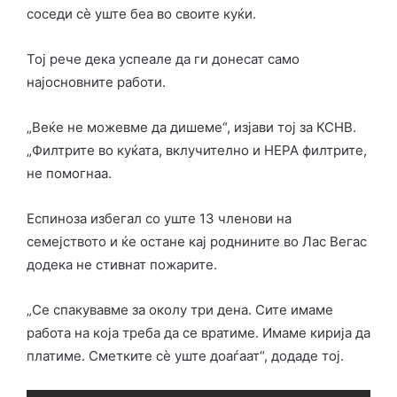
соседи сè уште беа во своите куќи.
Тој рече дека успеале да ги донесат само
најосновните работи.
„Веќе не можевме да дишеме“, изјави тој за КСНВ.
„Филтрите во куќата, вклучително и HEPA филтрите,
не помогнаа.
Еспиноза избегал со уште 13 членови на
семејството и ќе остане кај роднините во Лас Вегас
додека не стивнат пожарите.
„Се спакувавме за околу три дена. Сите имаме
работа на која треба да се вратиме. Имаме кирија да
платиме. Сметките сè уште доаѓаат“, додаде тој.