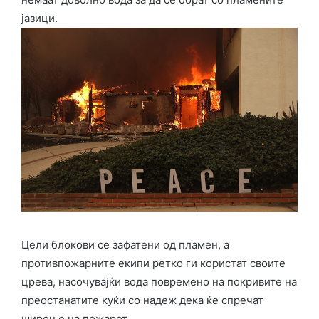
јазици.
Цели блокови се зафатени од пламен, а
противпожарните екипи ретко ги користат своите
црева, насочувајќи вода повремено на покривите на
преостанатите куќи со надеж дека ќе спречат
ширење на пожарот.