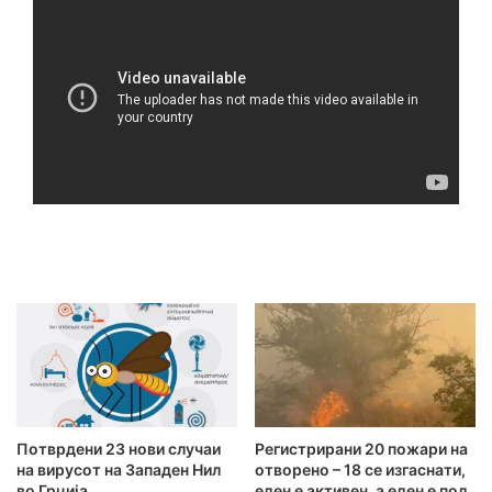
Потврдени 23 нови случаи
Регистрирани 20 пожари на
на вирусот на Западен Нил
отворено – 18 се изгаснати,
во Грција
еден е активен, а еден е под