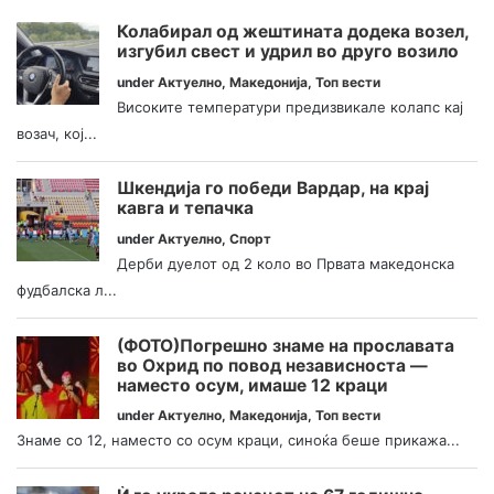
Колабирал од жештината додека возел,
изгубил свест и удрил во друго возило
under
Актуелно
,
Македонија
,
Топ вести
Високите температури предизвикале колапс кај
возач, кој...
Шкендија го победи Вардар, на крај
кавга и тепачка
under
Актуелно
,
Спорт
Дерби дуелот од 2 коло во Првата македонска
фудбалска л...
(ФОТО)Погрешно знаме на прославата
во Охрид по повод независноста —
наместо осум, имаше 12 краци
under
Актуелно
,
Македонија
,
Топ вести
Знаме со 12, наместо со осум краци, синоќа беше прикажа...