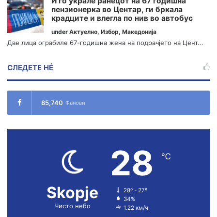
Ѝ го украле ранецот на 67 годишна
пензионерка во Центар, ги бркала
крадците и влегла по нив во автобус
under
Актуелно
,
Избор
,
Македонија
Две лица ограбиле 67-годишна жена на подрачјето на Цент...
СЛЕДЕТЕ НÉ
85,740
Фанови
28
℃
Skopje
28º - 27º
34%
Чисто небо
1.22 км/ч