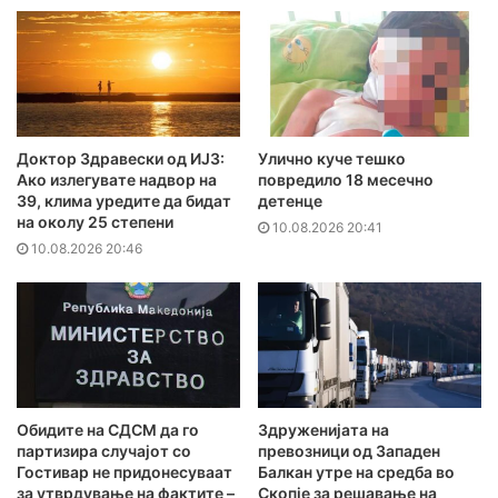
Доктор Здравески од ИЈЗ:
Улично куче тешко
Ако излегувате надвор на
повредило 18 месечно
39, клима уредите да бидат
детенце
на околу 25 степени
10.08.2026 20:41
10.08.2026 20:46
Обидите на СДСМ да го
Здруженијата на
партизира случајот со
превозници од Западен
Гостивар не придонесуваат
Балкан утре на средба во
за утврдување на фактите –
Скопје за решавање на