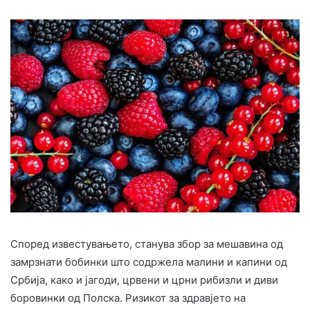
Според известувањето, станува збор за мешавина од
замрзнати бобинки што содржела малини и капини од
Србија, како и јагоди, црвени и црни рибизли и диви
боровинки од Полска. Ризикот за здравјето на