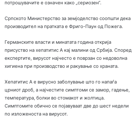
потрошувачите е означен како „сериозен“.
Српското Министерство за земјоделство соопшти дека
производител на пратката е Фриго-Паун од Пожега.
Германските власти и минатата година открија
присуство на хепатитис А кај малини од Србија. Според
експертите, вирусот најчесто е поврзан со недоволна
хигиена при производство и ракување со храната.
Хепатитис А е вирусно заболување што го напаѓа
црниот дроб, а најчестите симптоми се замор, гадење,
температура, болки во стомакот и жолтица.
Симптомите обично се појавуваат две до шест недели
по изложеноста на вирусот.