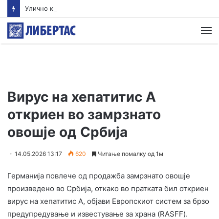
Улично куче тешко повредило 18 месечно детенце
М
Вирус на хепатитис А
откриен во замрзнато
овошје од Србија
14.05.2026 13:17
620
Читање помалку од 1м
Германија повлече од продажба замрзнато овошје
произведено во Србија, откако во пратката бил откриен
вирус на хепатитис А, објави Европскиот систем за брзо
предупредување и известување за храна (RASFF).