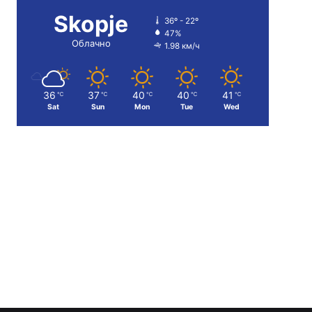
Skopje
36º - 22º
47%
Облачно
1.98 км/ч
36
37
40
40
41
℃
℃
℃
℃
℃
Sat
Sun
Mon
Tue
Wed