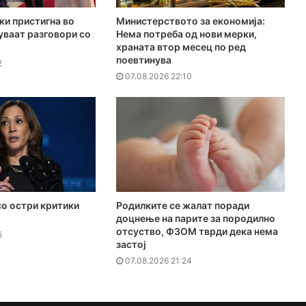
ки пристигна во
Министерството за економија:
куваат разговори со
Нема потреба од нови мерки,
храната втор месец по ред
поевтинува
2
07.08.2026 22:10
о остри критики
Родилките се жалат поради
доцнење на парите за породилно
отсуство, ФЗОМ тврди дека нема
5
застој
07.08.2026 21:24