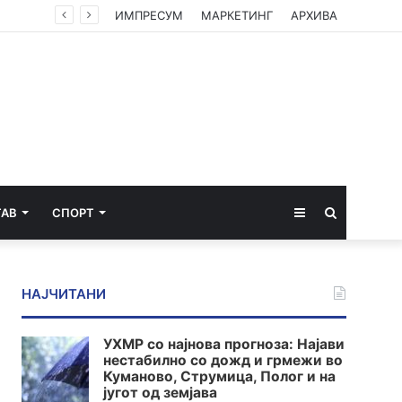
ИМПРЕСУМ
МАРКЕТИНГ
АРХИВА
Sidebar
Пребарај
ТАВ
СПОРТ
за
НАЈЧИТАНИ
УХМР со најнова прогноза: Најави
нестабилно со дожд и грмежи во
Куманово, Струмица, Полог и на
југот од земјава