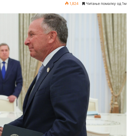
1,824
Читање помалку од 1м