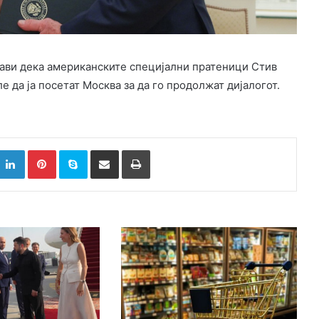
јави дека американските специјални пратеници Стив
да ја посетат Москва за да го продолжат дијалогот.
k
witter
LinkedIn
Pinterest
Skype
Сподели преку Е-маил
Испринтај