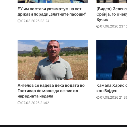
ЕУ им постави ултиматум на пет
(Видео) Зеленс
држави поради „златните пасоши“
Србија, го оче
Вучиќ
07.08.2026 23:24
07.08.2026 23:1
Ангелов се надева дека водата во
Камала Харис с
Гостивар ќе може да се пие од
кон Бајден
наредната недела
07.08.2026 21:3
07.08.2026 21:42