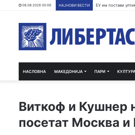
По речиси 30 годин
08.08.2026 00:06
НАЈНОВИ ВЕСТИ
НАСЛОВНА
МАКЕДОНИЈА
ПАРИ
КУЛТУР
Виткоф и Кушнер н
посетат Москва и