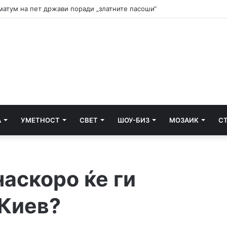
и почнува судењето за убиството на Тупак Шакур
А
УМЕТНОСТ
СВЕТ
ШОУ-БИЗ
МОЗАИК
С
аскоро ќе ги
 Киев?