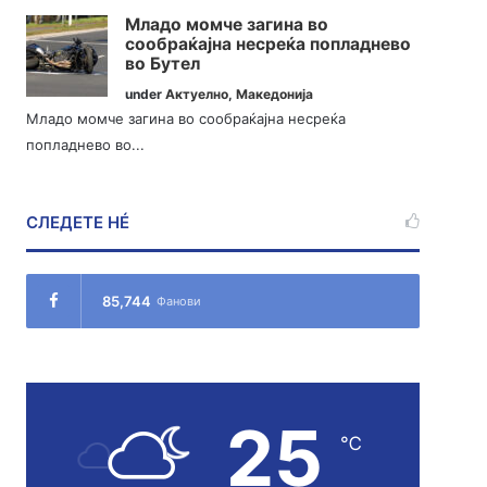
Младо момче загина во
сообраќајна несреќа попладнево
во Бутел
under
Актуелно
,
Македонија
Младо момче загина во сообраќајна несреќа
попладнево во...
СЛЕДЕТЕ НÉ
85,744
Фанови
25
℃