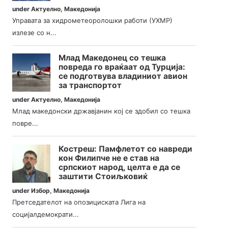
under
Актуелно
,
Македонија
Управата за хидрометеоролошки работи (УХМР)
излезе со н...
Млад Македонец со тешка
повреда го враќаат од Турција:
се подготвува владиниот авион
за транспортот
under
Актуелно
,
Македонија
Млад македонски државјанин кој се здобил со тешка
повре...
Костреш: Памфлетот со навреди
кон Филипче не е став на
српскиот народ, целта е да се
заштити Стоиљковиќ
under
Избор
,
Македонија
Претседателот на опозициската Лига на
социјалдемократи...