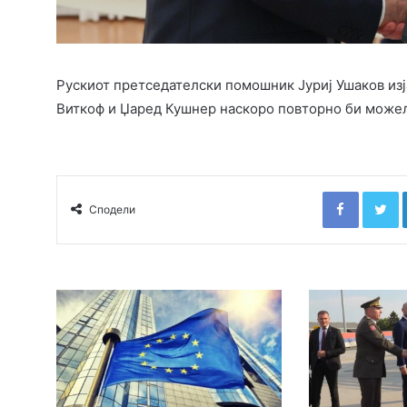
Рускиот претседателски помошник Јуриј Ушаков из
Виткоф и Џаред Кушнер наскоро повторно би можеле 
Faceboo
T
Сподели