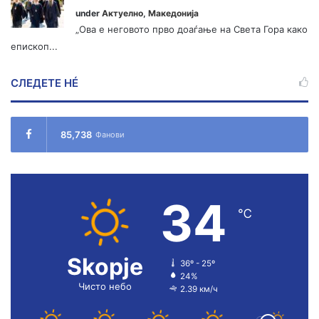
under
Актуелно
,
Македонија
„Ова е неговото прво доаѓање на Света Гора како
епископ...
СЛЕДЕТЕ НÉ
85,738
Фанови
34
℃
Skopje
36º - 25º
24%
Чисто небо
2.39 км/ч