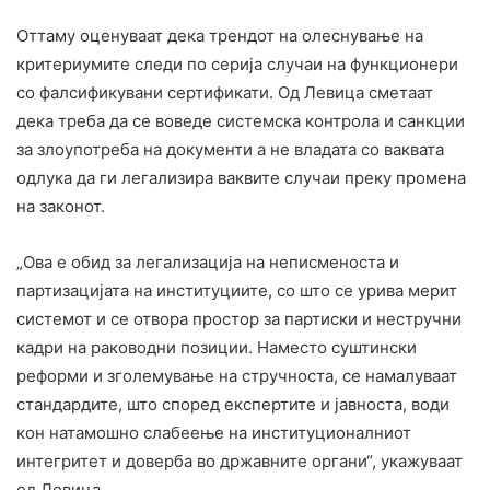
Оттаму оценуваат дека трендот на олеснување на
критериумите следи по серија случаи на функционери
со фалсификувани сертификати. Од Левица сметаат
дека треба да се воведе системска контрола и санкции
за злоупотреба на документи а не владата со ваквата
одлука да ги легализира ваквите случаи преку промена
на законот.
„Ова е обид за легализација на неписменоста и
партизацијата на институциите, со што се урива мерит
системот и се отвора простор за партиски и нестручни
кадри на раководни позиции. Наместо суштински
реформи и зголемување на стручноста, се намалуваат
стандардите, што според експертите и јавноста, води
кон натамошно слабеење на институционалниот
интегритет и доверба во државните органи“, укажуваат
од Левица.