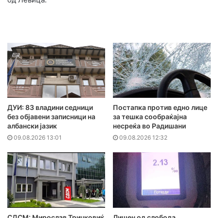
ДУИ: 83 владини седници
Постапка против едно лице
без објавени записници на
за тешка сообраќајна
албански јазик
несреќа во Радишани
09.08.2026 13:01
09.08.2026 12:32
СДСМ: Мирослав Тричковиќ
Лишен од слобода