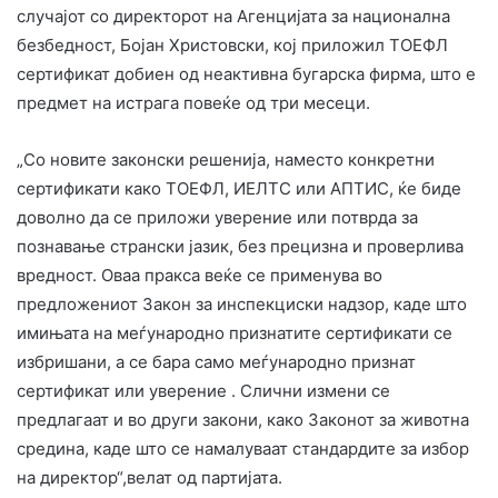
случајот со директорот на Агенцијата за национална
безбедност, Бојан Христовски, кој приложил ТОЕФЛ
сертификат добиен од неактивна бугарска фирма, што е
предмет на истрага повеќе од три месеци.
„Со новите законски решенија, наместо конкретни
сертификати како ТОЕФЛ, ИЕЛТС или АПТИС, ќе биде
доволно да се приложи уверение или потврда за
познавање странски јазик, без прецизна и проверлива
вредност. Оваа пракса веќе се применува во
предложениот Закон за инспекциски надзор, каде што
имињата на меѓународно признатите сертификати се
избришани, а се бара само меѓународно признат
сертификат или уверение . Слични измени се
предлагаат и во други закони, како Законот за животна
средина, каде што се намалуваат стандардите за избор
на директор“,велат од партијата.