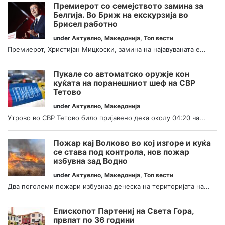
Премиерот со семејството замина за
Белгија. Во Бриж на екскурзија во
Брисел работно
under
Актуелно
,
Македонија
,
Топ вести
Премиерот, Христијан Мицкоски, замина на најавуваната е...
Пукале со автоматско оружје кон
куќата на поранешниот шеф на СВР
Тетово
under
Актуелно
,
Македонија
Утрово во СВР Тетово било пријавено дека околу 04:20 ча...
Пожар кај Волково во кој изгоре и куќа
се става под контрола, нов пожар
избувна зад Водно
under
Актуелно
,
Македонија
,
Топ вести
Два поголеми пожари избувнаа денеска на територијата на...
Епископот Партениј на Света Гора,
првпат по 36 години