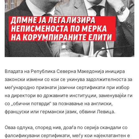
Владата на Република Северна Македонија иницира
законски измени со кои се укинува задолжителноста за
меѓународно признати јазични сертификати при избор
на директори во државните институции, заменувајќи ги
со „обични потврди“ за познавање на англиски,
француски или германски јазик, обвини Левица.
Оваа одлука, според нив, доаѓа по серија скандали со
фалсификувани сертификати, меѓу кои најеклатантен е