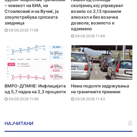
– човекот на БИА, на
скопјанец кој управувал
Стоилковиќ и на Вучиќ, ја
возило со 2,13 промили
злоупотребува српската
алкохол и без возачка
заедница
дозвола, возилото е
одземено
09.08.2026 11:58
09.08.2026 11:49
ВМРО-ДПМНЕ: Инфлацијата
Нема подолги задржувања
од 5,7 падна на 2,3 проценти
на граничните премини
09.08.2026 11:46
09.08.2026 11:43
НАЈЧИТАНИ