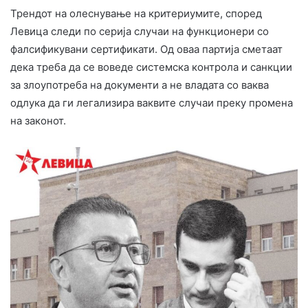
Трендот на олеснување на критериумите, според
Левица следи по серија случаи на функционери со
фалсификувани сертификати. Од оваа партија сметаат
дека треба да се воведе системска контрола и санкции
за злоупотреба на документи а не владата со ваква
одлука да ги легализира ваквите случаи преку промена
на законот.