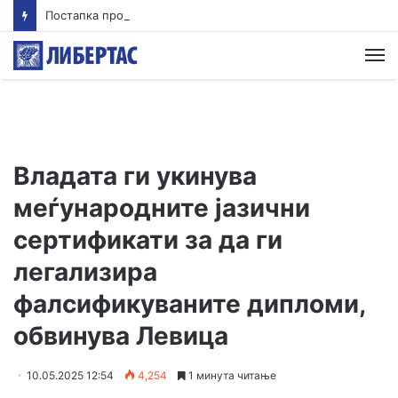
Постапка против едно лице за тешка сообраќајна несреќа во Радишани
М
Владата ги укинува
меѓународните јазични
сертификати за да ги
легализира
фалсификуваните дипломи,
обвинува Левица
10.05.2025 12:54
4,254
1 минута читање