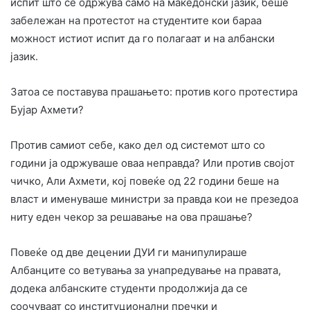
испит што се одржува само на македонски јазик, беше
забележан на протестот на студентите кои бараа
можност истиот испит да го полагаат и на албански
јазик.
Затоа се поставува прашањето: против кого протестира
Бујар Ахмети?
Против самиот себе, како дел од системот што со
години ја одржуваше оваа неправда? Или против својот
чичко, Али Ахмети, кој повеќе од 22 години беше на
власт и именуваше министри за правда кои не презедоа
ниту еден чекор за решавање на ова прашање?
Повеќе од две децении ДУИ ги манипулираше
Албанците со ветувања за унапредување на правата,
додека албанските студенти продолжија да се
соочуваат со институционални пречки и