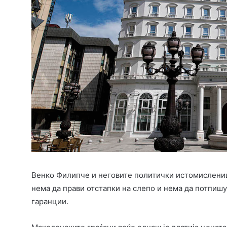
Венко Филипче и неговите политички истомислениц
нема да прави отстапки на слепо и нема да потпишу
гаранции.