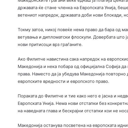
Македонските граѓани веќе еднаш ја платија ценат
државата ќе стане членка на Европската Унија, бе
ветениот напредок, државата доби нови блокади, н
Токму затоа, никој повеќе нема право да бара од м
ветувања и дипломатски флоскули. Довербата што ј
нови притисоци врз граѓаните.
Ако Филипче навистина сака напредок на европскио
Македонија и нека побара од официјална Софија да 
права. Наместо да ја убедува Македонија повторно д
европските вредности и европското право.
Пораката до Филипче и тие како него е јасна и нед
Европската Унија. Нема нови отстапки без конкретн
на наведната глава и бескрајни отстапки кои не нос
Македонија останува посветена на европската иднин