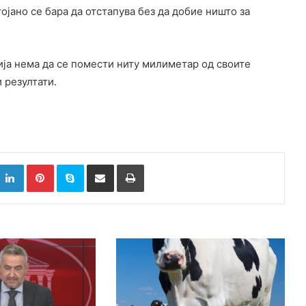
ојано се бара да отстапува без да добие ништо за
ја нема да се помести ниту милиметар од своите
 резултати.
k
witter
LinkedIn
Pinterest
Skype
Сподели преку Е-маил
Испринтај