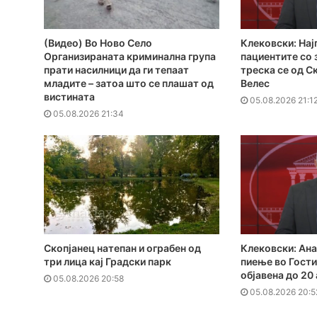
(Видео) Во Ново Село
Клековски: Нај
Организираната криминална група
пациентите сo
прати насилници да ги тепаат
треска се од С
младите – затоа што се плашат од
Велес
вистината
05.08.2026 21:1
05.08.2026 21:34
Скопјанец натепан и ограбен од
Клековски: Ана
три лица кај Градски парк
пиење во Гости
објавена до 20
05.08.2026 20:58
05.08.2026 20:5