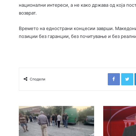
национални интереси, а не како држава од која пост
возврат.
Времето на еднострани концесии заврши. Македони
позиции без гаранции, без почитување и без реални
Faceboo
T
Сподели