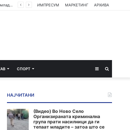
(Видео) Во Ново Село Организираната криминална група прати насилници да ги тепаат младите – затоа што се плашат од вистината
ИМПРЕСУМ
МАРКЕТИНГ
АРХИВА
Sidebar
Пребарај
ТАВ
СПОРТ
за
НАЈЧИТАНИ
(Видео) Во Ново Село
Организираната криминална
група прати насилници да ги
тепаат младите – затоа што се