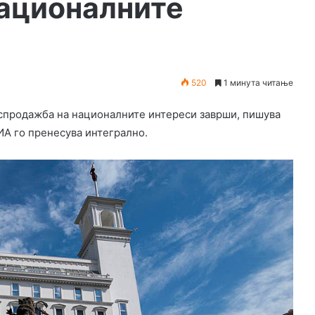
ационалните
520
1 минута читање
аспродажба на националните интереси заврши, пишува
А го пренесува интегрално.