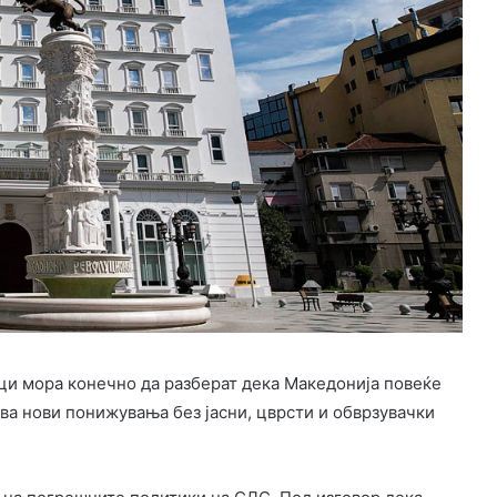
и мора конечно да разберат дека Македонија повеќе
ва нови понижувања без јасни, цврсти и обврзувачки