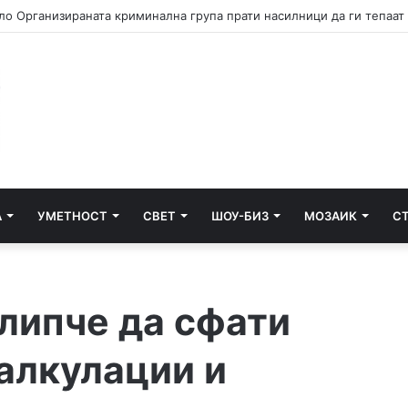
А
УМЕТНОСТ
СВЕТ
ШОУ-БИЗ
МОЗАИК
С
ипче да сфати
алкулации и