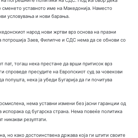
а на погрешните политики на СДС. Под изговор дека
ше сменето уставното име на Македонија. Наместо
ови условувања и нови барања.
акедонскиот народ нови жртви врз основа на празни
а потрошија Заев, Филипче и СДС нема да се обнови со
т пат, тогаш нека престане да врши притисок врз
ги спроведе пресудите на Европскиот суд за човекови
а попушта, нека ја убеди Бугарија да ги почитува
восмислена, нема уставни измени без јасни гаранции од
а испорака од бугарска страна. Нема повеќе политика
ат никакви резултати.
а, но како достоинствена држава која ги штити своите