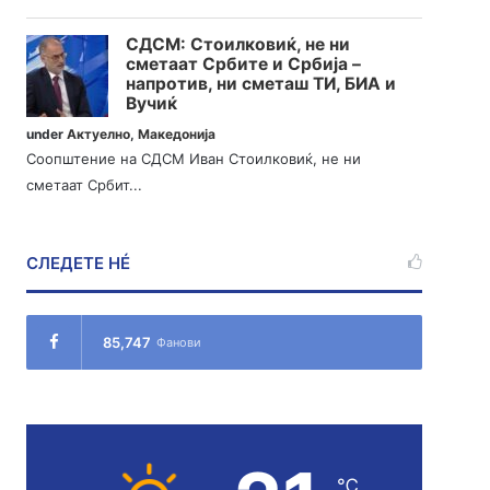
СДСМ: Стоилковиќ, не ни
сметаат Србите и Србија –
напротив, ни сметаш ТИ, БИА и
Вучиќ
under
Актуелно
,
Македонија
Соопштение на СДСМ Иван Стоилковиќ, не ни
сметаат Србит...
СЛЕДЕТЕ НÉ
85,747
Фанови
℃