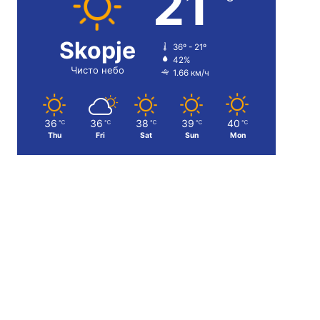
21
Skopje
36º - 21º
42%
Чисто небо
1.66 км/ч
36
36
38
39
40
℃
℃
℃
℃
℃
Thu
Fri
Sat
Sun
Mon