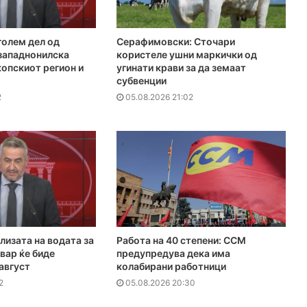
голем дел од
Серафимовски: Сточари
 западнонилска
користеле ушни маркички од
копскиот регион и
угинати крави за да земаат
субвенции
2
05.08.2026 21:02
лизата на водата за
Работа на 40 степени: ССМ
вар ќе биде
предупредува дека има
 август
колабирани работници
2
05.08.2026 20:30