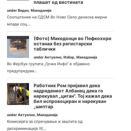
плашат од вистината
under
Видео
,
Македонија
Соопштение на СДСМ Во Ново Село денеска мирни
млади соц...
(Фото) Македонци во Пефкохори
останаа без регистарски
таблички
under
Актуелно
,
Избор
,
Македонија
Во Фејсбук групата „Грчка Инфо“ е објавено
предупредува...
Работник Ром пријавил дека
надредениот Албанец дека го
нарекувал „циган“. Тој кажал дека
бил испровоциран и нарекуван
„шиптар
under
Актуелно
,
Македонија
Комисијата за спречување и заштита од
дискриминација (К...