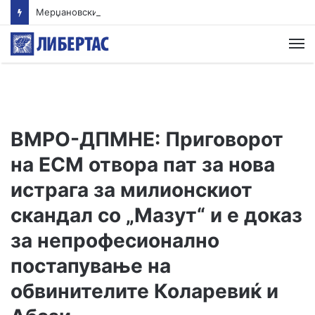
Мерџановски: Со владин авион во Скопје транспортиран пациент повреден на одмор во Турција
М
ВМРО-ДПМНЕ: Приговорот
на ЕСМ отвора пат за нова
истрага за милионскиот
скандал со „Мазут“ и е доказ
за непрофесионално
постапување на
обвинителите Коларевиќ и