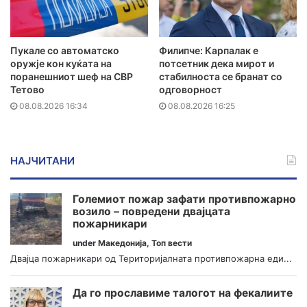
Пукале со автоматско
Филипче: Карпалак е
оружје кон куќата на
потсетник дека мирот и
поранешниот шеф на СВР
стабилноста се бранат со
Тетово
одговорност
08.08.2026 16:34
08.08.2026 16:25
НАЈЧИТАНИ
Големиот пожар зафати противпожарно
возило – повредени двајцата
пожарникари
under
Македонија
,
Топ вести
Двајца пожарникари од Територијалната противпожарна еди...
Да го прославиме талогот на фекалиите