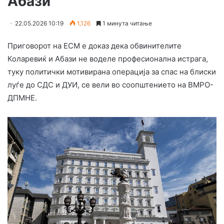
Абази
22.05.2026 10:19
1,126
1 минута читање
Приговорот на ЕСМ е доказ дека обвинителите
Коларевиќ и Абази не воделе професионална истрага,
туку политички мотивирана операција за спас на блиски
луѓе до СДС и ДУИ, се вели во соопштението на ВМРО-
ДПМНЕ.