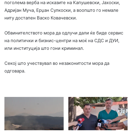
поголема верба на исказите на Капушевски, Јахоски,
Адријан Муча, Ерџан Сулкоски, а воопшто го немале
ниту достапен Васко Ковачевски.
Обвинителството мора да одлучи дали ќе биде сервис
на политички и бизнис-центри на моќ на СДС и ДУИ,
или институција што гони криминал.
Секој што учествувал во незаконитости мора да
одговара.