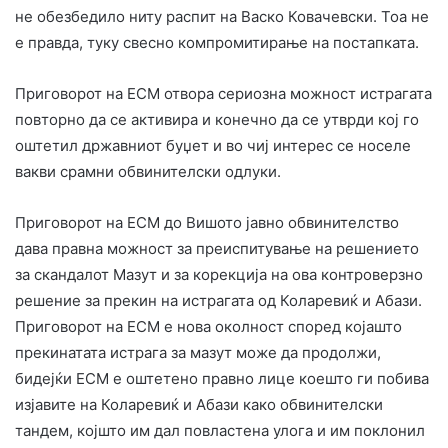
не обезбедило ниту распит на Васко Ковачевски. Тоа не
е правда, туку свесно компромитирање на постапката.
Приговорот на ЕСМ отвора сериозна можност истрагата
повторно да се активира и конечно да се утврди кој го
оштетил државниот буџет и во чиј интерес се носеле
вакви срамни обвинителски одлуки.
Приговорот на ЕСМ до Вишото јавно обвинителство
дава правна можност за преиспитување на решението
за скандалот Мазут и за корекција на ова контроверзно
решение за прекин на истрагата од Коларевиќ и Абази.
Приговорот на ЕСМ е нова околност според којашто
прекинатата истрага за мазут може да продолжи,
бидејќи ЕСМ е оштетено правно лице коешто ги побива
изјавите на Коларевиќ и Абази како обвинителски
тандем, којшто им дал повластена улога и им поклонил