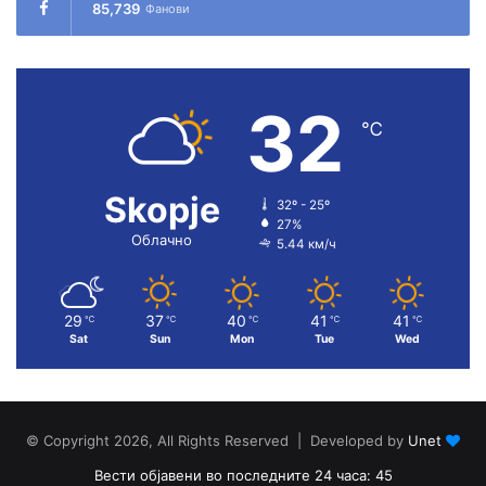
85,739
Фанови
32
℃
Skopje
32º - 25º
27%
Облачно
5.44 км/ч
29
37
40
41
41
℃
℃
℃
℃
℃
Sat
Sun
Mon
Tue
Wed
© Copyright 2026, All Rights Reserved | Developed by
Unet
Вести објавени во последните 24 часа: 45