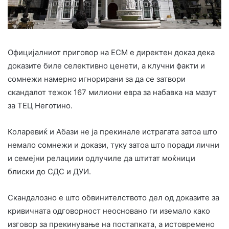
Официјалниот приговор на ЕСМ е директен доказ дека
доказите биле селективно ценети, а клучни факти и
сомнежи намерно игнорирани за да се затвори
скандалот тежок 167 милиони евра за набавка на мазут
за ТЕЦ Неготино.
Коларевиќ и Абази не ја прекинале истрагата затоа што
немало сомнежи и докази, туку затоа што поради лични
и семејни релациии одлучиле да штитат моќници
блиски до СДС и ДУИ.
Скандалозно е што обвинителството дел од доказите за
кривичната одговорност неосновано ги иземало како
изговор за прекинување на постапката, а истовремено