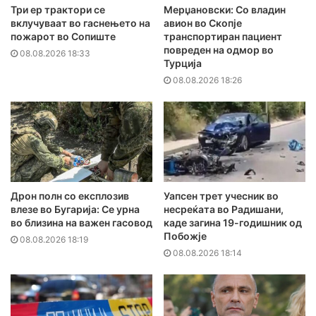
Три ер трактори се
Мерџановски: Со владин
вклучуваат во гаснењето на
авион во Скопје
пожарот во Сопиште
транспортиран пациент
повреден на одмор во
08.08.2026 18:33
Турција
08.08.2026 18:26
Дрон полн со експлозив
Уапсен трет учесник во
влезе во Бугарија: Се урна
несреќата во Радишани,
во близина на важен гасовод
каде загина 19-годишник од
Побожје
08.08.2026 18:19
08.08.2026 18:14