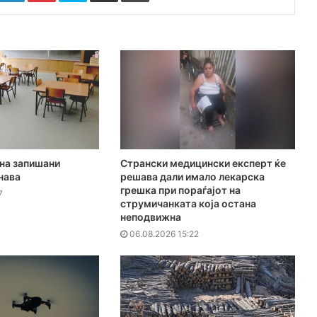
на запишани
Странски медицински експерт ќе
нава
решава дали имало лекарска
грешка при пораѓајот на
7
струмичанката која остана
неподвижна
06.08.2026 15:22