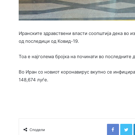
Иранските здравствени власти соопштија дека во и
од последици од Ковид-19.
Тоа е најголема бројка на починати во последните 
Во Иран со новиот коронавирус вкупно се инфицирал
148,674 луѓе.
Faceboo
T
Сподели