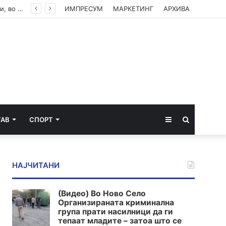
До 22 август Обвинителството треба да одлучи дали ќе подигне обвинение против Груби, во спротивно му се укинува куќниот притвор
ИМПРЕСУМ
МАРКЕТИНГ
АРХИВА
Sidebar
Пребарај
ТАВ
СПОРТ
за
НАЈЧИТАНИ
(Видео) Во Ново Село
Организираната криминална
група прати насилници да ги
тепаат младите – затоа што се