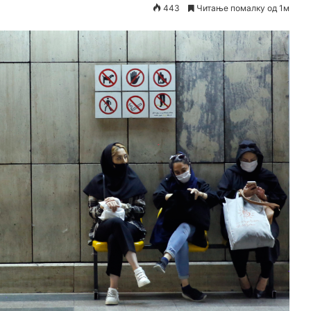
443
Читање помалку од 1м