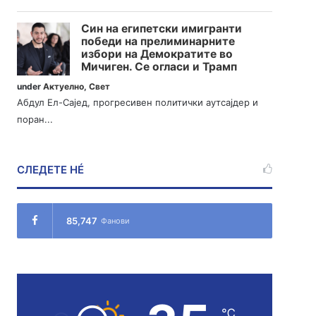
Син на египетски имигранти
победи на прелиминарните
избори на Демократите во
Мичиген. Се огласи и Трамп
under
Актуелно
,
Свет
Абдул Ел-Сајед, прогресивен политички аутсајдер и
поран...
СЛЕДЕТЕ НÉ
85,747
Фанови
℃