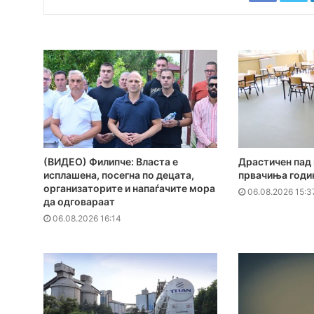
(ВИДЕО) Филипче: Власта е
Драстичен пад 
исплашена, посегна по децата,
првачиња годи
организаторите и напаѓачите мора
06.08.2026 15:3
да одговараат
06.08.2026 16:14