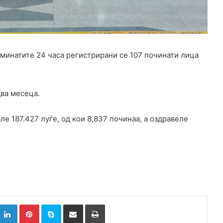
зминатите 24 часа регистрирани се 107 починати лица
два месеца.
е 187.427 луѓе, од кои 8,837 починаа, а оздравеле
k
witter
LinkedIn
Pinterest
Skype
Сподели преку Е-маил
Испринтај