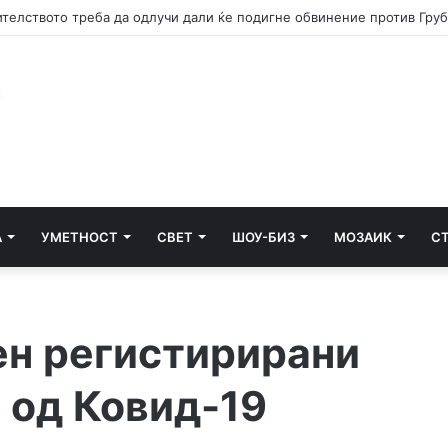
А
УМЕТНОСТ
СВЕТ
ШОУ-БИЗ
МОЗАИК
С
ен регистирирани
 од Ковид-19