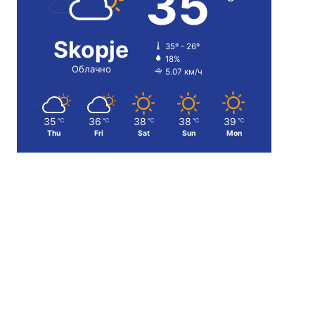
35
Skopje
35º - 26º
18%
Облачно
5.07 км/ч
35
36
38
38
39
℃
℃
℃
℃
℃
Thu
Fri
Sat
Sun
Mon