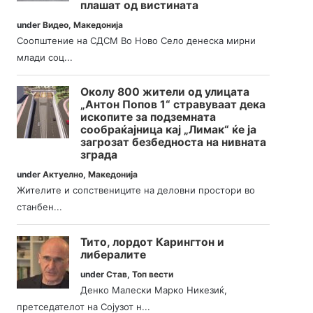
плашат од вистината
under
Видео
,
Македонија
Соопштение на СДСМ Во Ново Село денеска мирни
млади соц...
Околу 800 жители од улицата
„Антон Попов 1“ стравуваат дека
ископите за подземната
сообраќајница кај „Лимак“ ќе ја
загрозат безбедноста на нивната
зграда
under
Актуелно
,
Македонија
Жителите и сопствениците на деловни простори во
станбен...
Тито, лордот Карингтон и
либералите
under
Став
,
Топ вести
Денко Малески Марко Никезиќ,
претседателот на Сојузот н...