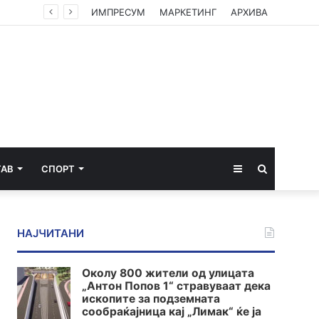
Американски суд ѝ наложи на „Мета“ да плати 567 милиони долари за штети нанесени на младите
ИМПРЕСУМ
МАРКЕТИНГ
АРХИВА
Sidebar
Пребарај
ТАВ
СПОРТ
за
НАЈЧИТАНИ
Околу 800 жители од улицата
„Антон Попов 1“ стравуваат дека
ископите за подземната
сообраќајница кај „Лимак“ ќе ја