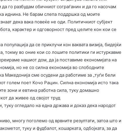
м да го разбудам обичниот сограѓанин и да го насочам
чка иднина. Не барам слепа поддршка од моите
знаат дека вака повеќе не оди. Политичкиот субјект
абота, карактер и одговорност пред целите кон кои се
 популација да се приклучи кон ваквата визија, бидејќи
а, токму во оние кои со лошите политики ги истуркавме
креираме нашиот дом, да ја поставиме економијата на
номија, но не со силна економија во слободните
ка Македонија сме осудени да работиме за „туѓи бели
шиот голем поет Кочо Рацин. Силна економија исто така
ите зони и евтина работна сила, туку домашно
кот да живее од својот труд
и, туку огледало на една држава и доказ дека народот
ниво, многу поголемо од врвните резултати, затоа што и
кометот, туку и фудбалот, кошарката, одбојката, за да