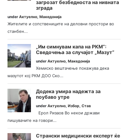
загрозат безбедноста на нивната
зграда
under
Актуелно
,
Македонија
Жителите и сопствениците на деловни простори во
станбен...
„Им симнувам капа на РКМ“:
Сведочења за случајот „Мазут“
under
Актуелно
,
Македонија
Хемиско вештачење покажува дека
мазутот кој РКМ ДОО Ско...
Додека умира надежта за
поубаво утре
under
Актуелно
,
Избор
,
Став
Ерол Ризаов Во некои држави
пишувачите на говори...
Странски медицински експерт ќе