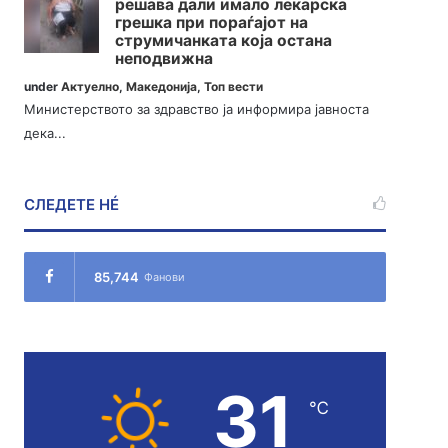
решава дали имало лекарска
грешка при пораѓајот на
струмичанката која остана
неподвижна
under
Актуелно
,
Македонија
,
Топ вести
Министерството за здравство ја информира јавноста
дека...
СЛЕДЕТЕ НÉ
85,744
Фанови
31
℃