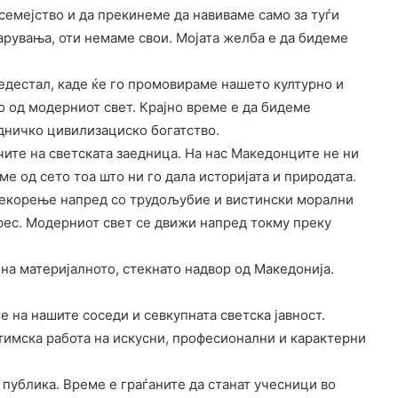
семејство и да прекинеме да навиваме само за туѓи
арувања, оти немаме свои. Мојата желба е да бидеме
иедестал, каде ќе го промовираме нашето културно и
о од модерниот свет. Крајно време е да бидеме
едничко цивилизациско богатство.
чите на светската заедница. На нас Македонците не ни
е од сето тоа што ни го дала историјата и природата.
екорење напред со трудољубие и вистински морални
рес. Модерниот свет се движи напред токму преку
 на материјалното, стекнато надвор од Македонија.
 на нашите соседи и севкупната светска јавност.
 тимска работа на искусни, професионални и карактерни
публика. Време е граѓаните да станат учесници во