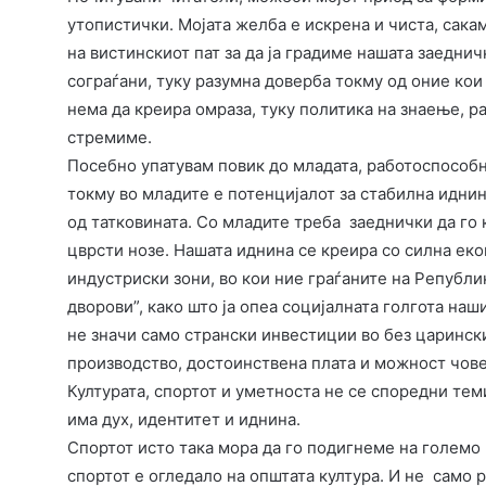
утопистички. Мојата желба е искрена и чиста, сака
на вистинскиот пат за да ја градиме нашата заедни
сограѓани, туку разумна доверба токму од оние кои 
нема да креира омраза, туку политика на знаење, р
стремиме.
Посебно упатувам повик до младата, работоспособна
токму во младите е потенцијалот за стабилна иднин
од татковината. Со младите треба заеднички да го 
цврсти нозе. Нашата иднина се креира со силна еко
индустриски зони, во кои ние граѓаните на Републи
дворови”, како што ја опеа социјалната голгота на
не значи само странски инвестиции во без царинск
производство, достоинствена плата и можност чове
Културата, спортот и уметноста не се споредни тем
има дух, идентитет и иднина.
Спортот исто така мора да го подигнеме на големо 
спортот е огледало на општата култура. И не само ра