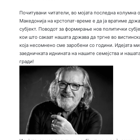
Почитувани читатели, во мојата последна колумна о
Македонија на крстопат-време е да ја вратиме држ
субјект. Поводот за формирање нов политички субје
кои што сакаат нашата држава да тргне во вистинск
која несомнено сме заробени со години. Идејата ми 
заедничката иднината на нашите семејства и нашат
гради!