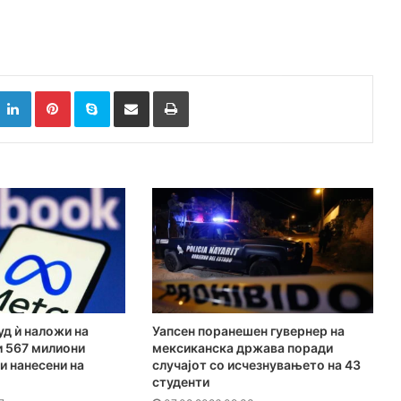
k
witter
LinkedIn
Pinterest
Skype
Сподели преку Е-маил
Испринтај
д ѝ наложи на
Уапсен поранешен гувернер на
и 567 милиони
мексиканска држава поради
и нанесени на
случајот со исчезнувањето на 43
студенти