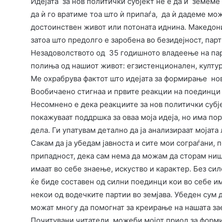
Идејата за нов политички субјект не е да ѝ земеме 
да ѝ го вратиме тоа што ѝ припаѓа, да ѝ дадеме мо
достоинствен живот или потоната иднина. Македони
затоа што предолго е заробена во безидејност, пар
Незадоволството од 35 годишното владеење на п
полиња од нашиот живот: егзистенционален, култу
Ме охрабрува фактот што идејата за формирање нов
Вообичаено стигнаа и првите реакции на поединци 
Несомнено е дека реакциите за нов политички субј
покажуваат поддршка за оваа моја идеја, но има по
дела. Ги упатувам детално да ја анализираат мојата
Сакам да ја убедам јавноста и сите мои сограѓани, 
припадност, дека сам нема да можам да сторам ни
имаат во себе знаење, искуство и карактер. Без си
ќе биде составен од силни поединци кои во себе им
некои од водечките партии во земјава. Убеден сум 
можат многу да помогнат за креирање на нашата з
Почитувани читатели, можеби мојот приод за форми