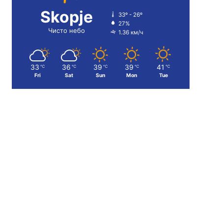
Skopje
33º - 26º
27%
Чисто небо
1.36 км/ч
33
36
39
39
41
℃
℃
℃
℃
℃
Fri
Sat
Sun
Mon
Tue