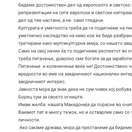
бидеме достоинствен дел од европското и светско 
репрезентации на сите европски и светски натпрев
дел од тие настани, а не само гледачи.
Културата и уметноста треба да ги подигнеме на п
уметничко наследство на ниво кое ќе биде разбран
третирани како мултикултурна земја, со нашето за
Само на овој начин ќе го подигнеме респектот во о
треба питачење, доволно сме богати за да заработим
Питачење и коленичење веќе не! Достоинствено ч
вредности во име на заедничкиот национален инте
заедничкиот интерес.
Јавноста мора да знае дека не сум човек кој робува
Борец сум за своето огниште.
Имам желба нашата Македонија да порасне во очите
Ваквиот пат е многу тежок, но и остварлив само со
личности.
Ако сакаме држава, мора да престанеме да бидеме 