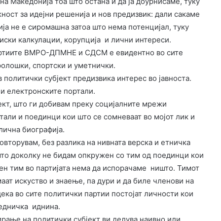
на Македонија тоа што остана и да ја доурнисаме, туку
жност за идејни решенија и нов предизвик: дали сакаме
ја не е сиромашна затоа што нема потенцијал, туку
тиски калкулации, корупција и лични интереси.
артиите ВМРО-ДПМНЕ и СДСМ е евидентно во сите
ролошки, спортски и уметнички.
 политички субјект предизвика интерес во јавноста.
и електронските портали.
ект, што ги добивам преку социјалните мрежи
ртали и поединци кои што се сомневаат во мојот лик и
 лична биографија.
повторувам, без разлика на нивната верска и етничка
што доколку не бидам опкружен со тим од поединци кои
лен тим во партијата нема да испорачаме ништо. Тимот
аат искуство и знаење, па дури и да биле членови на
дека во сите политички партии постојат личности кои
аедничка иднина.
рање на политички субјект ви делува наивно или