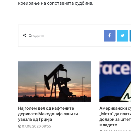
креирање на сопствената судбина.
Faceboo
T
Сподели
Најголем дел од нафтените
Американски су
деривати Македонија лани ги
„Мета“ да плат
увезла од Грција
долари за штет
младите
07.08.2026 09:55