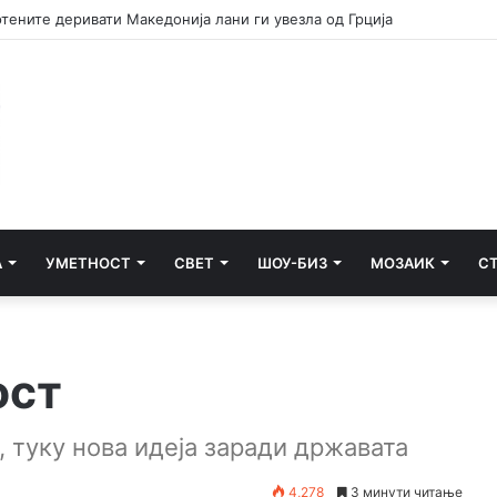
А
УМЕТНОСТ
СВЕТ
ШОУ-БИЗ
МОЗАИК
С
ост
, туку нова идеја заради државата
4,278
3 минути читање