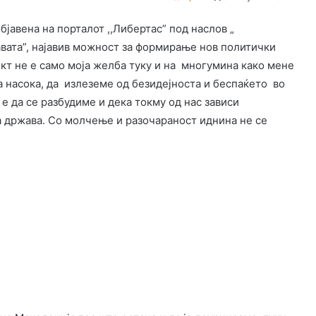
бјавена на порталот ,,Либертас” под наслов „
авата”, најавив можност зa формирање нов политички
кт не е само моја желба туку и на многумина како мене
а насока, да излеземе од безидејноста и беспаќето во
е да се разбудиме и дека токму од нас зависи
а држава. Со молчење и разочараност иднина не се