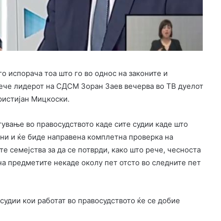
о испорача тоа што го во однос на законите и
 рече лидерот на СДСМ Зоран Заев вечерва во ТВ дуелот
истијан Мицкоски.
тување во правосудството каде сите судии каде што
ни и ќе биде направена комплетна проверка на
е семејства за да се потврди, како што рече, чесноста
на предметите некаде околу пет отсто во следните пет
судии кои работат во правосудството ќе се добие