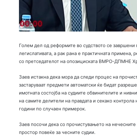
Голем дел од реформите во судството се завршени г
легислативата, а рак рана е практичната примена,
со претседателот на опозициската ВМРО-ДПМНЕ Хр
Заев истакна дека мора да следи процес на прочис
застаруваат предмети автоматски ќе бидат разреше
имотната состојба на судиите обвинителите и нивнит
на самите делители на правдата и секако контрола 
години по случаен примерок.
Заев посочи дека со прочистувањето на нечесните 
простор повеќе за чесните судии.