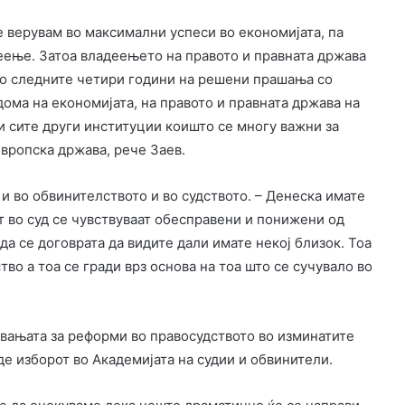
е верувам во максимални успеси во економијата, па
веење. Затоа владеењето на правото и правната држава
во следните четири години на решени прашања со
ома на економијата, на правото и правната држава на
и сите други институции коишто се многу важни за
европска држава, рече Заев.
 и во обвинителството и во судството. – Денеска имате
ат во суд се чувствуваат обесправени и понижени од
да се договрата да видите дали имате некој близок. Тоа
во а тоа се гради врз основа на тоа што се сучувало во
увањата за реформи во правосудството во изминатите
де изборот во Академијата на судии и обвинители.