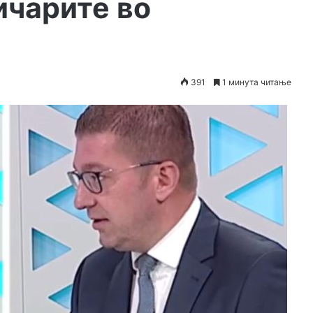
ичарите во
391
1 минута читање