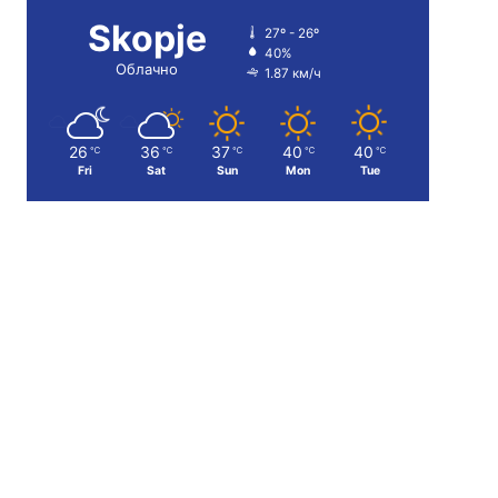
Skopje
27º - 26º
40%
Облачно
1.87 км/ч
26
36
37
40
40
℃
℃
℃
℃
℃
Fri
Sat
Sun
Mon
Tue