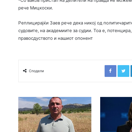
-Со ваков пристап на делители на правда не можем
рече Мицкоски.
Реплицирајќи Заев рече дека никој од политичарите
судовите, на академиите за судии. Тоа е, потенцира
правосдуството и нашиот опонент
Faceboo
T
Сподели