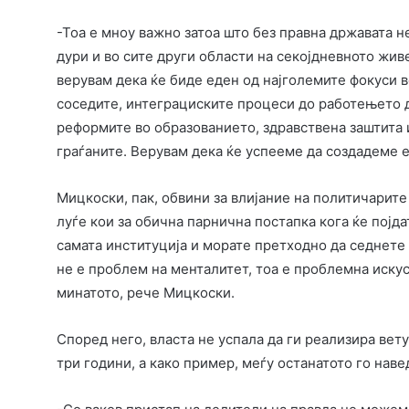
-Тоа е мноу важно затоа што без правна државата н
дури и во сите други области на секојдневното жи
верувам дека ќе биде еден од најголемите фокуси 
соседите, интеграциските процеси до работењето д
реформите во образованието, здравствена заштита 
граѓаните. Верувам дека ќе успееме да создадеме 
Мицкоски, пак, обвини за влијание на политичарите
луѓе кои за обична парнична постапка кога ќе појд
самата институција и морате претходно да седнете 
не е проблем на менталитет, тоа е проблемна искуст
минатото, рече Мицкоски.
Според него, власта не успала да ги реализира вет
три години, а како пример, меѓу останатото го наве