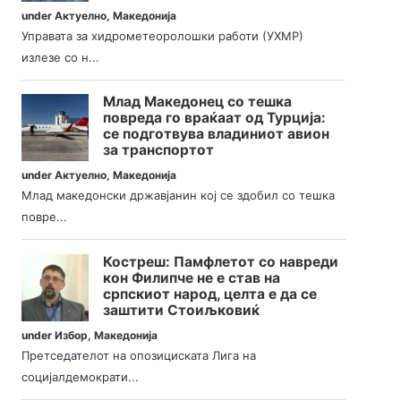
under
Актуелно
,
Македонија
Управата за хидрометеоролошки работи (УХМР)
излезе со н...
Млад Македонец со тешка
повреда го враќаат од Турција:
се подготвува владиниот авион
за транспортот
under
Актуелно
,
Македонија
Млад македонски државјанин кој се здобил со тешка
повре...
Костреш: Памфлетот со навреди
кон Филипче не е став на
српскиот народ, целта е да се
заштити Стоиљковиќ
under
Избор
,
Македонија
Претседателот на опозициската Лига на
социјалдемократи...