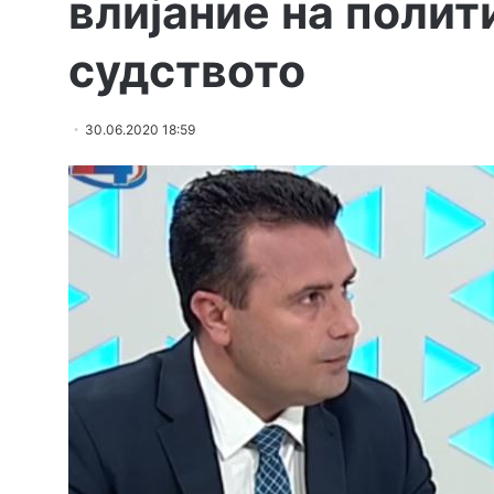
влијание на полит
судството
30.06.2020 18:59