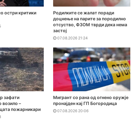
о остри критики
Родилките се жалат поради
доцнење на парите за породилно
отсуство, ФЗОМ тврди дека нема
5
застој
07.08.2026 21:24
р зафати
Мигрант со рана од огнено оружје
 возило –
пронајден кај ГП Богородица
јцата пожарникари
07.08.2026 20:06
3