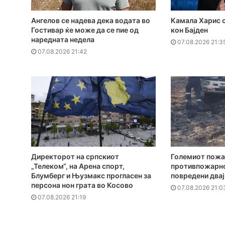
Ангелов се надева дека водата во
Камала Харис с
Гостивар ќе може да се пие од
кон Бајден
наредната недела
07.08.2026 21:3
07.08.2026 21:42
Директорот на српскиот
Големиот пожа
„Телеком“, на Арена спорт,
противпожарно
Блумберг и Њузмакс прогласен за
повредени два
персона нон грата во Косово
07.08.2026 21:0
07.08.2026 21:19