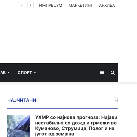
ИМПРЕСУМ
МАРКЕТИНГ
АРХИВА
Sidebar
Пребарај
ТАВ
СПОРТ
за
НАЈЧИТАНИ
УХМР со најнова прогноза: Најави
нестабилно со дожд и грмежи во
Куманово, Струмица, Полог и на
југот од земјава