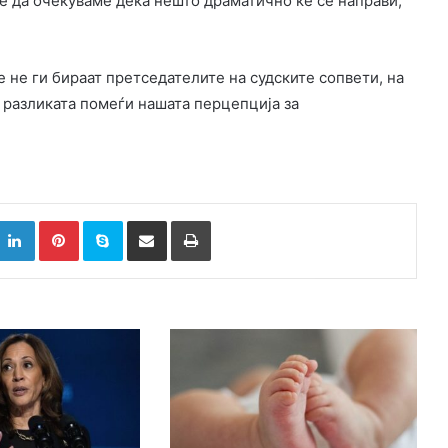
е да очекуваме дека нешто драматично ќе се направи,
 не ги бираат претседателите на судските сопвети, на
, разликата помеѓи нашата перцепција за
k
witter
LinkedIn
Pinterest
Skype
Сподели преку Е-маил
Испринтај