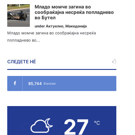
Младо момче загина во
сообраќајна несреќа попладнево
во Бутел
under
Актуелно
,
Македонија
Младо момче загина во сообраќајна несреќа
попладнево во...
СЛЕДЕТЕ НÉ
85,744
Фанови
27
℃