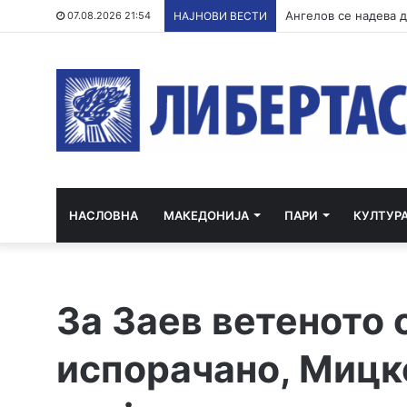
Ангелов се надева д
07.08.2026 21:54
НАЈНОВИ ВЕСТИ
НАСЛОВНА
МАКЕДОНИЈА
ПАРИ
КУЛТУР
За Заев ветеното 
испорачано, Мицк