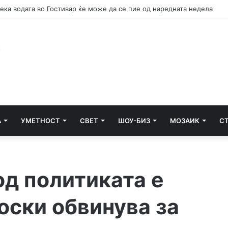
ека водата во Гостивар ќе може да се пие од наредната недела
А
УМЕТНОСТ
СВЕТ
ШОУ-БИЗ
МОЗАИК
С
од политиката е
оски обвинува за