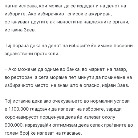
патна исправа, кои можат да се издадат и на денот на
изборите. Ако избирачкиот список е ажуриран,
остануваат другите активности на надлежните органи,
истакна Заев.
Тиј порача дека на денот на изборите ќе имаме посебни
здравствени протоколи.
– Ако можеме да одиме во банка, во маркет, на пазар,
во ресторан, а сега мораме пет минути да поминеме на
избирачкото место, не знам што е опасно, изјави Заев.
Тој истакна дека ако очекувањето во нормални услови
е 1.100.000 гладсачи да излезат на изборите, заради
коронавирусот порценува дека ќе излезат околу
900.000, изразувајќи оптимизам дека сепак граѓаните во
голем број ќе излезат на гласање.