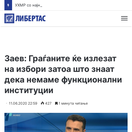
УХМР со најнова прогноза: Најави нестабилно со дожд и грмежи во Куманово, Струмица, Полог и на југот од земјава
М
Заев: Граѓаните ќе излезат
на избори затоа што знаат
дека немаме функционални
институции
11.06.2020 22:59
427
1 минута читање