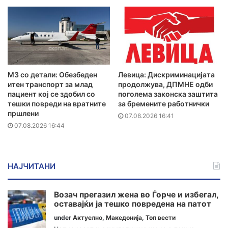
MЗ со детали: Обезбеден
Левица: Дискриминацијата
итен транспорт за млад
продолжува, ДПМНЕ одби
пациент кој се здобил со
поголема законска заштита
тешки повреди на вратните
за бремените работнички
пршлени
07.08.2026 16:41
07.08.2026 16:44
НАЈЧИТАНИ
Возач прегазил жена во Ѓорче и избегал,
оставајќи ја тешко повредена на патот
under
Актуелно
,
Македонија
,
Топ вести