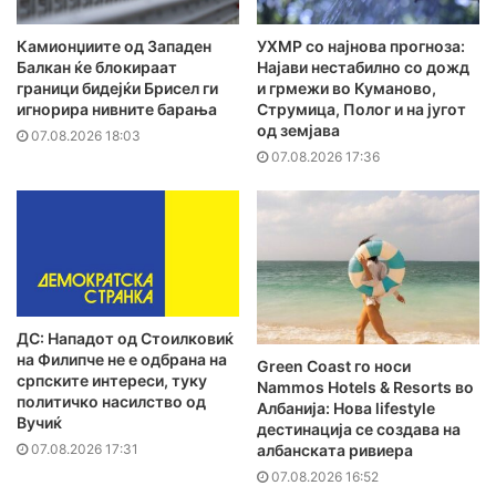
Камионџиите од Западен
УХМР со најнова прогноза:
Балкан ќе блокираат
Најави нестабилно со дожд
граници бидејќи Брисел ги
и грмежи во Куманово,
игнорира нивните барања
Струмица, Полог и на југот
од земјава
07.08.2026 18:03
07.08.2026 17:36
ДС: Нападот од Стоилковиќ
на Филипче не е одбрана на
Green Coast го носи
српските интереси, туку
Nammos Hotels & Resorts во
политичко насилство од
Албанија: Нова lifestyle
Вучиќ
дестинација се создава на
07.08.2026 17:31
албанската ривиера
07.08.2026 16:52