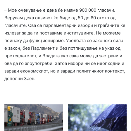
– Мое очекување е дека ќе имаме 900 000 гласачи.
Верувам дека одѕивот ќе биде од 50 до 60 отсто од
гласачите. Ова се парламентарни избори и граѓаните ќе
излезат за да ги поставиме институциите. Не можеме
поинаку да функционираме. Уредбата со законска сила
е закон, без Парламент и без потпишување на указ од
претседателот, и Владата ако сака може да застрани и
ова да го злоупотреби. Затоа избори ни се неопходни и
заради економскиот, но и заради политичкиот контекст,
дополни Заев.