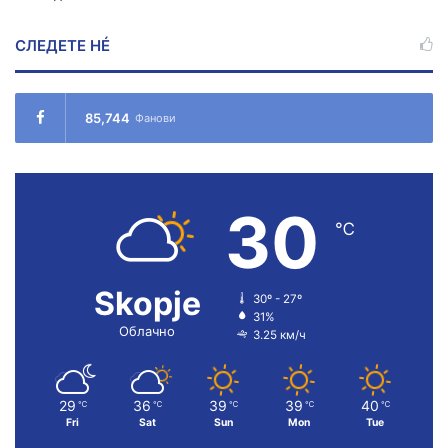
СЛЕДЕТЕ НÉ
85,744
Фанови
30
℃
Skopje
30º - 27º
31%
Облачно
3.25 км/ч
29
36
39
39
40
℃
℃
℃
℃
℃
Fri
Sat
Sun
Mon
Tue