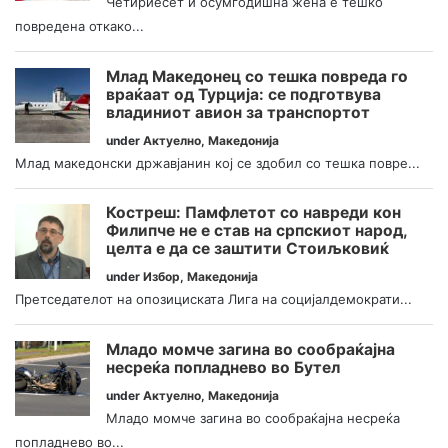
Четириесет и осумгодишна жена е тешко
повредена откако...
Млад Македонец со тешка повреда го
враќаат од Турција: се подготвува
владиниот авион за транспортот
under
Актуелно
,
Македонија
Млад македонски државјанин кој се здобил со тешка повре...
Костреш: Памфлетот со навреди кон
Филипче не е став на српскиот народ,
целта е да се заштити Стоиљковиќ
under
Избор
,
Македонија
Претседателот на опозициската Лига на социјалдемократи...
Младо момче загина во сообраќајна
несреќа попладнево во Бутел
under
Актуелно
,
Македонија
Младо момче загина во сообраќајна несреќа
попладнево во...