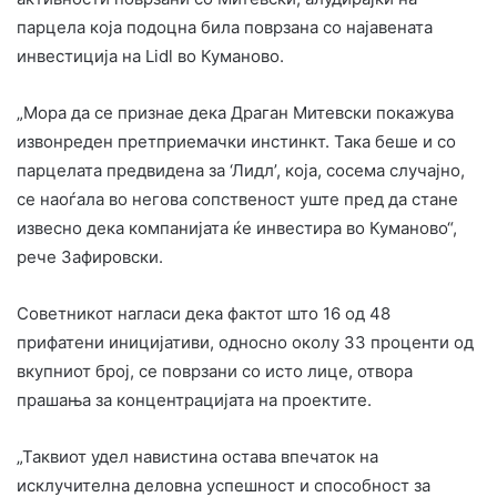
парцела која подоцна била поврзана со најавената
инвестиција на Lidl во Куманово.
„Мора да се признае дека Драган Митевски покажува
извонреден претприемачки инстинкт. Така беше и со
парцелата предвидена за ‘Лидл’, која, сосема случајно,
се наоѓала во негова сопственост уште пред да стане
извесно дека компанијата ќе инвестира во Куманово“,
рече Зафировски.
Советникот нагласи дека фактот што 16 од 48
прифатени иницијативи, односно околу 33 проценти од
вкупниот број, се поврзани со исто лице, отвора
прашања за концентрацијата на проектите.
„Таквиот удел навистина остава впечаток на
исклучителна деловна успешност и способност за