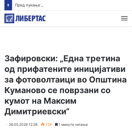
Пред пукањето во Тајланд ученикот ги убил своите баба и дедо
М
Зафировски: „Една третина
од прифатените иницијативи
за фотоволтаици во Општина
Куманово се поврзани со
кумот на Максим
Димитриевски“
26.05.2026 12:28
729
1 минута читање