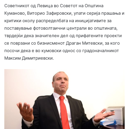
Советникот од Левица во Советот на Општина
Куманово, Виторио Зафировски, упати серија прашања и
критики околу распределбата на иницијативите за
поставување фотоволтаични централи во општината,
тврдејќи дека значителен дел од прифатените проекти
се поврзани со бизнисменот Драган Митевски, за кого
посочи дека е во кумовски однос со градоначалникот
Максим Димитриевски.