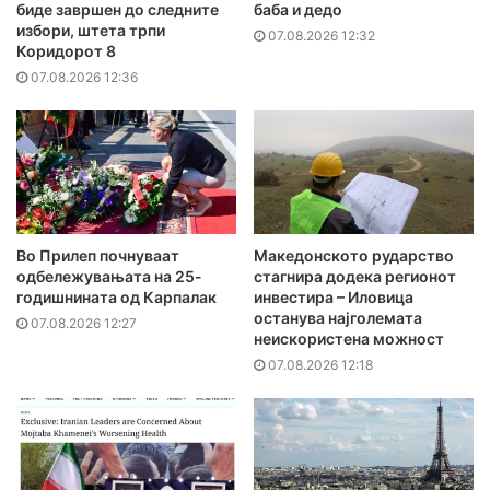
биде завршен до следните
баба и дедо
избори, штета трпи
07.08.2026 12:32
Коридорот 8
07.08.2026 12:36
Во Прилеп почнуваат
Македонското рударство
одбележувањата на 25-
стагнира додека регионот
годишнината од Карпалак
инвестира – Иловица
останува најголемата
07.08.2026 12:27
неискористена можност
07.08.2026 12:18