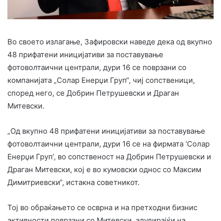
Во своето излагање, Зафировски наведе дека од вкупно
48 прифатени иницијативи за поставување
фотоволтаични централи, дури 16 се поврзани со
компанијата „Солар Енерџи Груп“, чиј сопственици,
според него, се Добрин Петрушевски и Драган
Митевски.
„Од вкупно 48 прифатени иницијативи за поставување
фотоволтаични централи, дури 16 се на фирмата ‘Солар
Енерџи Груп’, во сопственост на Добрин Петрушевски и
Драган Митевски, кој е во кумовски однос со Максим
Димитриевски“, истакна советникот.
Тој во обраќањето се осврна и на претходни бизнис
активности поврзани со Митевски, алудирајќи на