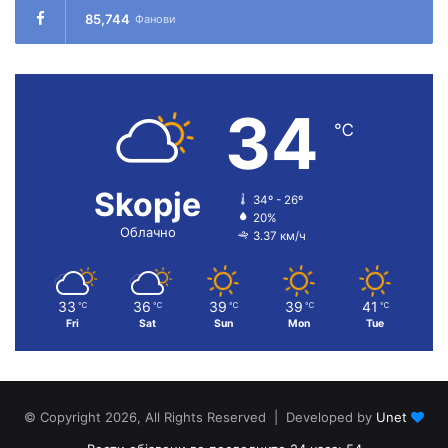
85,744
Фанови
34
℃
Skopje
34º - 26º
20%
Облачно
3.37 км/ч
33
36
39
39
41
℃
℃
℃
℃
℃
Fri
Sat
Sun
Mon
Tue
© Copyright 2026, All Rights Reserved | Developed by
Unet