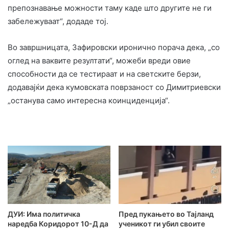
препознавање можности таму каде што другите не ги
забележуваат“, додаде тој.
Во завршницата, Зафировски иронично порача дека, „со
оглед на ваквите резултати“, можеби вреди овие
способности да се тестираат и на светските берзи,
додавајќи дека кумовската поврзаност со Димитриевски
„останува само интересна коинциденција“.
ДУИ: Има политичка
Пред пукањето во Тајланд
наредба Коридорот 10-Д да
ученикот ги убил своите