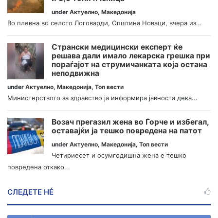
under
Актуелно
,
Македонија
Во плевна во селото Логоварди, Општина Новаци, вчера из...
Странски медицински експерт ќе
решава дали имало лекарска грешка при
пораѓајот на струмичанката која остана
неподвижна
under
Актуелно
,
Македонија
,
Топ вести
Министерството за здравство ја информира јавноста дека...
Возач прегазил жена во Ѓорче и избегал,
оставајќи ја тешко повредена на патот
under
Актуелно
,
Македонија
,
Топ вести
Четириесет и осумгодишна жена е тешко
повредена откако...
СЛЕДЕТЕ НÉ