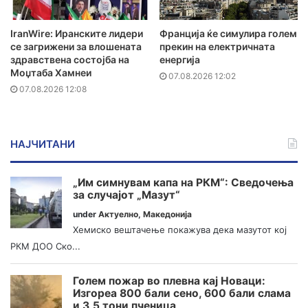
IranWire: Иранските лидери
Франција ќе симулира голем
се загрижени за влошената
прекин на електричната
здравствена состојба на
енергија
Моџтаба Хамнеи
07.08.2026 12:02
07.08.2026 12:08
НАЈЧИТАНИ
„Им симнувам капа на РКМ“: Сведочења
за случајот „Мазут“
under
Актуелно
,
Македонија
Хемиско вештачење покажува дека мазутот кој
РКМ ДОО Ско...
Голем пожар во плевна кај Новаци:
Изгореа 800 бали сено, 600 бали слама
и 3,5 тони пченица