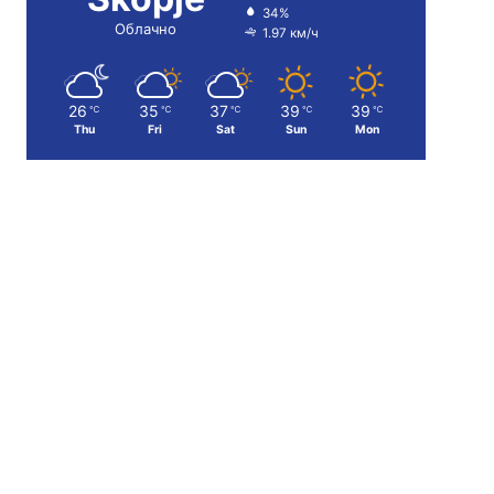
34%
Облачно
1.97 км/ч
26
35
37
39
39
℃
℃
℃
℃
℃
Thu
Fri
Sat
Sun
Mon