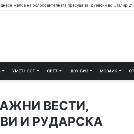
 доаѓа во Белград
А
УМЕТНОСТ
СВЕТ
ШОУ-БИЗ
МОЗАИК
С
 ЛАЖНИ ВЕСТИ,
ВИ И РУДАРСКА