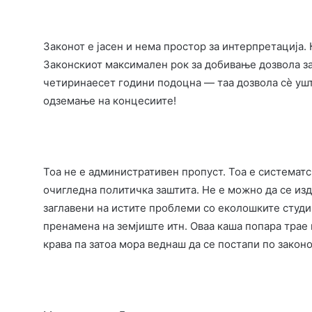
Законот е јасен и нема простор за интерпретација. 
Законскиот максимален рок за добивање дозвола за
четиринаесет години подоцна — таа дозвола сè уш
одземање на концесиите!
Тоа не е административен пропуст. Тоа е системат
очигледна политичка заштита. Не е можно да се изд
заглавени на истите проблеми со еколошките студ
пренамена на земјиште итн. Оваа каша попара трае
крава па затоа мора веднаш да се постапи по законо