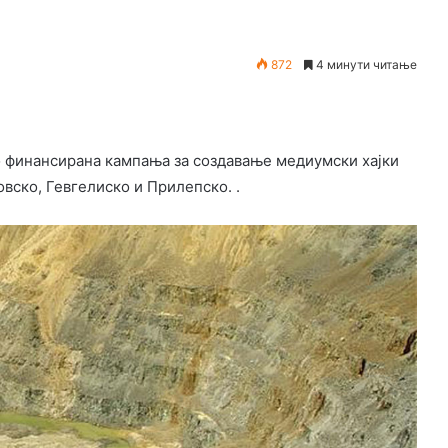
872
4 минути читање
о финансирана кампања за создавање медиумски хајки
вско, Гевгелиско и Прилепско. .