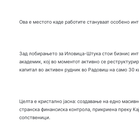
Ова е местото каде работите стануваат особено ин
Зад лобирањето за Иловица-Штука стои бизнис инте
академик, кој во моментот активно се реструктурир
капитал во активен рудник во Радовиш на само 30 
Целта е кристално јасна: создавање на едно маси
странска финансиска контрола, прикриена преку К
сопственици.