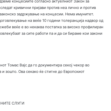
дземе концесиите согласно актуелниот Закон за
 следат кривични пријави против неа лично и против
езаконско задржување на концесии. Нема имунитет.
договлекување на веќе 10 години толеранција надвор од
ожеби веќе е во некаква постапка за високо профилиран
овлекубаат за сите работи па и да си бираме кои закони
нот Томас Вајс да го документира секој чекор во
а и зошто. Ова секако ќе стигне до Европскиот
ЛНИТЕ СЛУГИ