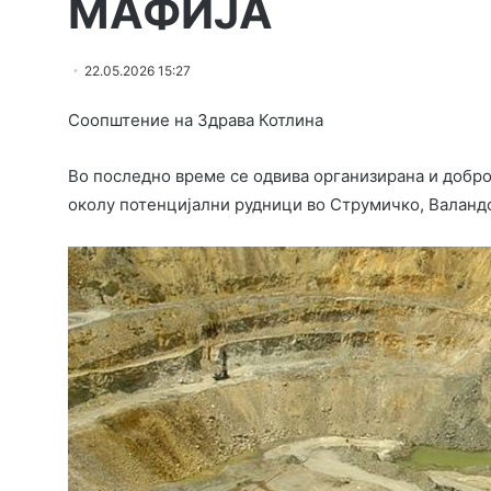
МАФИЈА
22.05.2026 15:27
Соопштение на Здрава Котлина
Во последно време се одвива организирана и добр
околу потенцијални рудници во Струмичко, Валандо