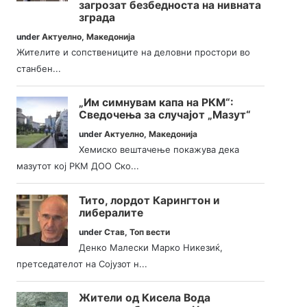
загрозат безбедноста на нивната
зграда
under
Актуелно
,
Македонија
Жителите и сопствениците на деловни простори во
станбен...
„Им симнувам капа на РКМ“:
Сведочења за случајот „Мазут“
under
Актуелно
,
Македонија
Хемиско вештачење покажува дека
мазутот кој РКМ ДОО Ско...
Тито, лордот Карингтон и
либералите
under
Став
,
Топ вести
Денко Малески Марко Никезиќ,
претседателот на Сојузот н...
Жители од Кисела Вода