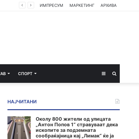
ИМПРЕСУМ
МАРКЕТИНГ
АРХИВА
Sidebar
Пребарај
ТАВ
СПОРТ
за
НАЈЧИТАНИ
Околу 800 жители од улицата
„Антон Попов 1“ стравуваат дека
ископите за подземната
сообраќајница кај „Лимак“ ќе ја