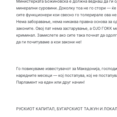
Министерката Божиновска е должна веднаш да ги о
минерални суровини. Доколку тоа не го стори — ќе
сите функционери кои свесно го толерирале ова н
Нема заборавање, нема никаква правна основа за о
законите. Овој пат нема застарување, а ОЈО ГОКК м
криминал. Замислете ако сите така почнат да одолг
да ги почитуваме а кои закони не!
Го повикуваме известувачот за Македонија, господи
наредните месеци — кој постапува, кој не постапув
Парламент на еден или друг начин!
РУСКИОТ КАПИТАЛ, БУГАРСКИОТ ТАЈКУН И ЛОКА