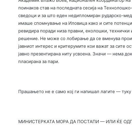
Академик Блажо Боев, национален координатор на С
поинаков став на последната сесија на Технолошк
сведоци и за што еден недипломиран рударско-меди
имаше спомнување на Иловица како и сите потенциј
ревидира поради низа правни, еколошки, технички
решение. Не може со лобирање да се вменува прои
јавниот интерес и критерумите кои важат за сите ос
јавно презентирана ниту усвоена. Значи — нема док
пласирана за пари.
Прашањето не е само кој ги напишал лагите — туку 
МИНИСТЕРКАТА МОРА ДА ПОСТАПИ — ИЛИ ЌЕ ОД