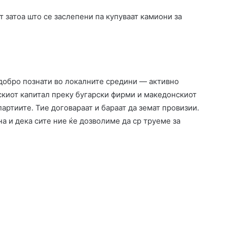
т затоа што се заслепени па купуваат камиони за
обро познати во локалните средини — активно
ускиот капитал преку бугарски фирми и македонскиот
артиите. Тие договараат и бараат да земат провизии.
на и дека сите ние ќе дозволиме да ср труеме за