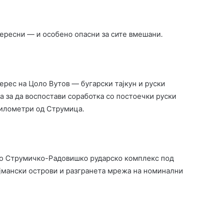
тересни — и особено опасни за сите вмешани.
рес на Цоло Вутов — бугарски тајкун и руски
а за да воспостави соработка со постоечки руски
километри од Струмица.
вно Струмичко-Радовишко рударско комплекс под
ајмански острови и разгранета мрежа на номинални