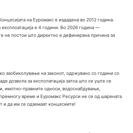
Концесијата на Еуромакс е издадена во 2012 година.
 експлоатација е 4 години. Во 2026 година —
те не постои што директно е дефинирана причина за
ско заобиколување на законот, одржувано со години со
аде дозвола за експолатација затоа што се уште се
ии, имотно-правните односи, водоснабдување,
 премногу време и Еуромакс Ресурси не се од шарената
т и да им се одземаат концесиите!