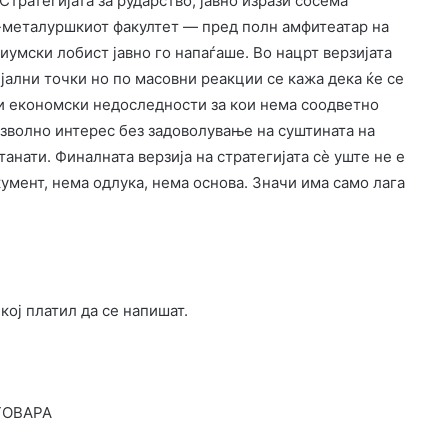
тратегијата за рударство, јавно изрази сосема
о-металуршкиот факултет — пред полн амфитеатар на
умски лобист јавно го напаѓаше. Во нацрт верзијата
ални точки но по масовни реакции се кажа дека ќе се
 и економски недоследности за кои нема соодветно
зволно интерес без задоволување на суштината на
танати. Финалната верзија на стратегијата сè уште не е
умент, нема одлука, нема основа. Значи има само лага
кој платил да се напишат.
ГОВАРА