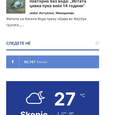
повторно без вода: „Истата
цевка пука веќе 14 години“
under
Актуелно
,
Македонија
Жители на Кисела Вода преку објава во Фејсбук
групата „...
СЛЕДЕТЕ НÉ
85,747
Фанови
27
℃
Skopje
27º - 26º