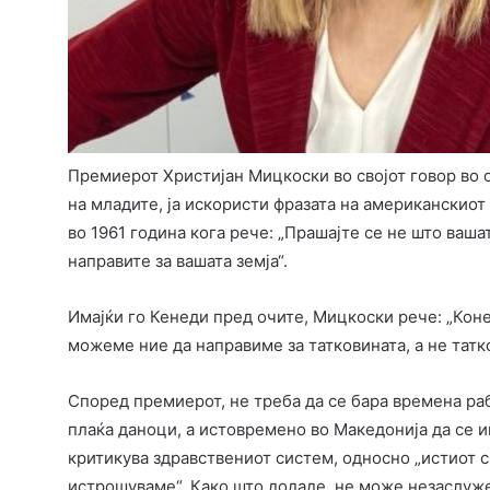
Премиерот Христијан Мицкоски во својот говор во 
на младите, ја искористи фразата на американскиот
во 1961 година кога рече: „Прашајте се не што вашат
направите за вашата земја“.
Имајќи го Кенеди пред очите, Мицкоски рече: „Кон
можеме ние да направиме за татковината, а не татко
Според премиерот, не треба да се бара времена рабо
плаќа даноци, а истовремено во Македонија да се 
критикува здравствениот систем, односно „истиот с
истрошуваме“. Како што додаде, не може незаслуже