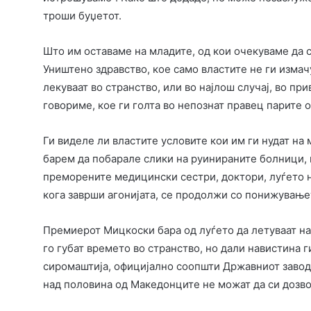
троши буџетот.
Што им оставаме на младите, од кои очекуваме да с
Уништено здравство, кое само властите не ги измач
лекуваат во странство, или во најлош случај, во п
говориме, кое ги голта во непознат правец парите 
Ги виделе ли властите условите кои им ги нудат на
барем да побарале слики на руинираните болници, 
преморените медицински сестри, доктори, луѓето н
кога заврши агонијата, се продолжи со понижување
Премиерот Мицкоски бара од луѓето да летуваат на
го губат времето во странство, но дали навистина 
сиромаштија, официјално соопшти Државниот завод 
над половина од Македонците не можат да си дозв