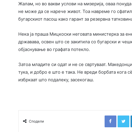
Жалам, но во вакви услови на мизерија, оваа понуд
не може да се нарече живот. Тоа навреме го сфатил
бугарскиот пасош како гарант за резервна татковин
Нека ја праша Мицкоски неговата министерка за ен
државава, освен што се закитила со бугарски и чешк
објаснување во графата потекло.
Затоа младите си одат и не се свртуваат. Македонци
тука, и добро е што е така. Не вреди борбата кога с
избркаат што подалеку, засекогаш.
Faceboo
T
Сподели