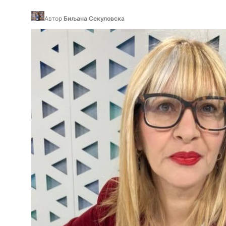
Автор
Биљана Секуловска