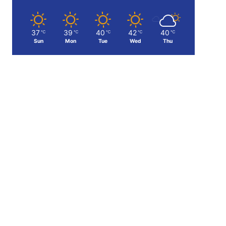
37
39
40
42
40
℃
℃
℃
℃
℃
Sun
Mon
Tue
Wed
Thu