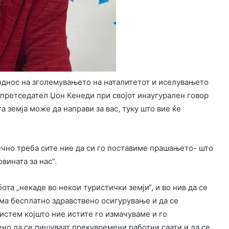
однос на зголемувањето на наталитетот и иселувањето
 претседател Џон Кенеди при својот инаугурален говор
а земја може да направи за вас, туку што вие ќе
ечно треба сите ние да си го поставиме прашањето- што
вината за нас“.
та „некаде во некои туристички земји“, и во нив да се
има бесплатно здравствено осигурување и да се
истем којшто ние истите го измачуваме и го
но да се пишуваат прекувремени работни саати и да се