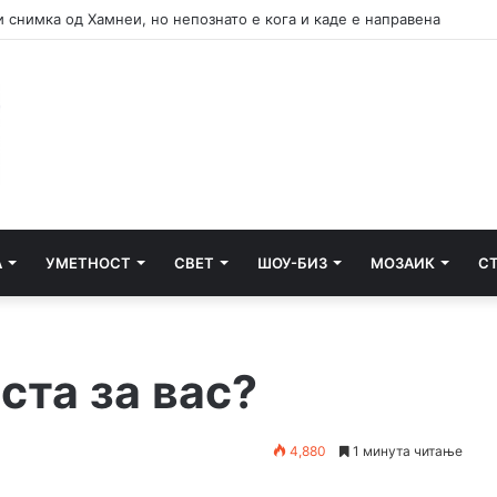
А
УМЕТНОСТ
СВЕТ
ШОУ-БИЗ
МОЗАИК
С
ста за вас?
4,880
1 минута читање