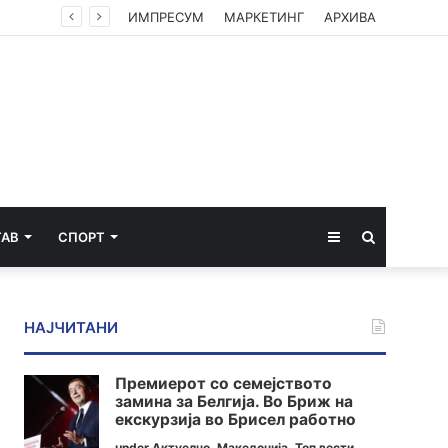
Пожарот на депонијата во Крива Паланка гори повеќе од 15 часа: Митовски очекува до крајот на денот да биде ставен под контрола
ИМПРЕСУМ
МАРКЕТИНГ
АРХИВА
Sidebar
Пребарај
ТАВ
СПОРТ
за
НАЈЧИТАНИ
Премиерот со семејството
замина за Белгија. Во Бриж на
екскурзија во Брисел работно
under
Актуелно
,
Македонија
,
Топ вести