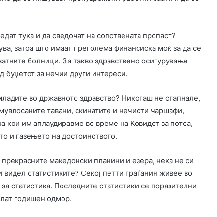
едат тука и да сведочат на сопствената пропаст?
ува, затоа што имаат преголема финансиска моќ за да се
риватните болници. За такво здравствено осигурување
од буџетот за нечии други интереси.
 младите во државното здравство? Никогаш не стапнале,
мувлосаните тавани, скинатите и нечисти чаршафи,
а кои им аплаудиравме во време на Ковидот за потоа,
то и газењето на достоинството.
 прекрасните македонски планини и езера, нека не си
ги видел статистиките? Секој петти граѓанин живее во
за статистика. Последните статистики се поразителни-
олат годишен одмор.