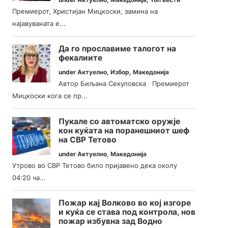
Премиерот, Христијан Мицкоски, замина на
најавуваната е...
Да го прославиме талогот на
фекалиите
under
Актуелно
,
Избор
,
Македонија
Автор Биљана Секуловска Премиерот
Мицкоски кога се пр...
Пукале со автоматско оружје
кон куќата на поранешниот шеф
на СВР Тетово
under
Актуелно
,
Македонија
Утрово во СВР Тетово било пријавено дека околу
04:20 ча...
Пожар кај Волково во кој изгоре
и куќа се става под контрола, нов
пожар избувна зад Водно