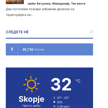
under
Актуелно
,
Македонија
,
Топ вести
Два поголеми пожари избувнаа денеска на
територијата на...
СЛЕДЕТЕ НÉ
85,736
Фанови
32
℃
Skopje
37º - 25º
30%
Чисто небо
2.58 км/ч