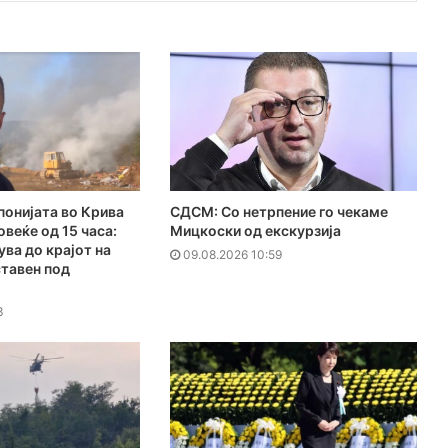
понијата во Крива
СДСМ: Со нетрпение го чекаме
овеќе од 15 часа:
Мицкоски од екскурзија
ва до крајот на
09.08.2026 10:59
ставен под
3