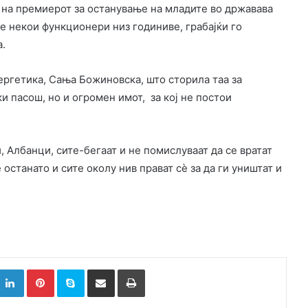
а на премиерот за останување на младите во државава
е некои функционери низ годиниве, грабајќи го
а.
ергетика, Сања Божиновска, што сторила таа за
и пасош, но и огромен имот, за кој не постои
, Албанци, сите-бегаат и не помислуваат да се вратат
ѐ останато и сите околу нив прават сѐ за да ги уништат и
k
witter
LinkedIn
Pinterest
Skype
Сподели преку Е-маил
Испринтај