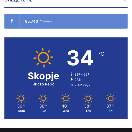
85,740
Фанови
34
℃
Skopje
36º - 26º
26%
Чисто небо
2.42 км/ч
36
38
40
38
37
℃
℃
℃
℃
℃
Mon
Tue
Wed
Thu
Fri