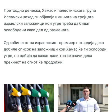
Претходно денеска, Хамас и палестинската група
Исламски џихад ги објавија имињата на тројцата
израелски заложници кои утре треба да бидат
ослободени како дел од размената.
Од кабинетот на израелскиот премиер потврдија дека
добиле список на заложници кои Хамас ќе ги ослободи
утре, но одбија да кажат дали тоа ќе значи дека
прекинот на огнот ќе продолжи