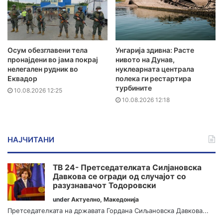
Осум обезглавени тела
Унгарија здивна: Расте
пронајдени во јама покрај
нивото на Дунав,
нелегален рудник во
нуклеарната централа
Еквадор
полека ги рестартира
турбините
10.08.2026 12:25
10.08.2026 12:18
НАЈЧИТАНИ
ТВ 24- Претседателката Силјановска
Давкова се огради од случајот со
разузнавачот Тодоровски
under
Актуелно
,
Македонија
Претседателката на државата Гордана Сиљановска Давкова...