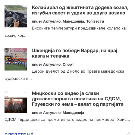
Колабирал од жештината додека возел,
изгубил свест и удрил во друго возило
under
Актуелно
,
Македонија
,
Топ вести
Високите температури предизвикале колапс кај
возач, кој...
Шкендија го победи Вардар, на крај
кавга и тепачка
under
Актуелно
,
Спорт
Дерби дуелот од 2 коло во Првата македонска
фудбалска л...
Мицкоски со видео ја слави
државотворната политика на СДСМ,
Груевски го нема – велат од партијата
under
Актуелно
,
Македонија
СДСМ тврди дека со промотивното видео на премиерот Хрис...
СЛЕДЕТЕ НÉ