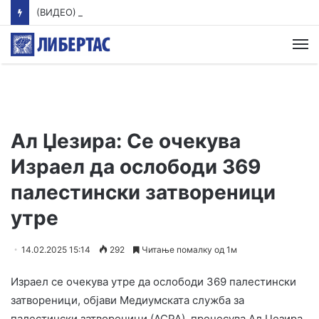
(ВИДЕО) Фрчкоски: За труењето во Гостивар СДСМ поднесе кривична пријава против Клековски, Андоновска, Лазов, Амети
М
Ал Џезира: Се очекува
Израел да ослободи 369
палестински затвореници
утре
14.02.2025 15:14
292
Читање помалку од 1м
Израел се очекува утре да ослободи 369 палестински
затвореници, објави Медиумската служба за
палестински затвореници (АСРА), пренесува Ал Џезира.