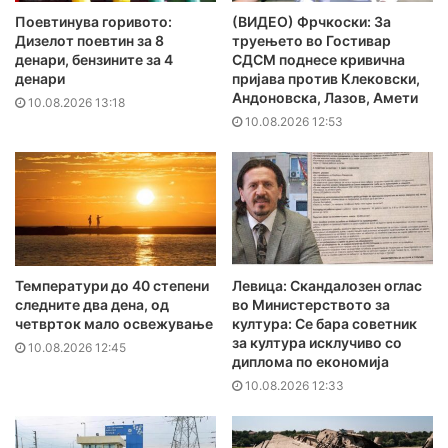
Поевтинува горивото:
(ВИДЕО) Фрчкоски: За
Дизелот поевтин за 8
труењето во Гостивар
денари, бензините за 4
СДСМ поднесе кривична
денари
пријава против Клековски,
Андоновска, Лазов, Амети
10.08.2026 13:18
10.08.2026 12:53
Температури до 40 степени
Левица: Скандалозен оглас
следните два дена, од
во Министерството за
четврток мало освежување
култура: Се бара советник
за култура исклучиво со
10.08.2026 12:45
диплома по економија
10.08.2026 12:33