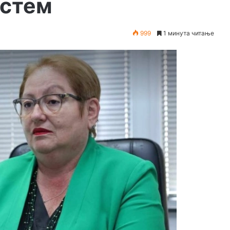
истем
999
1 минута читање