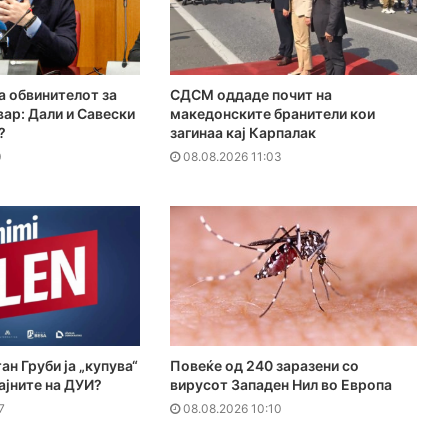
а обвинителот за
СДСМ оддаде почит на
вар: Дали и Савески
македонските бранители кои
?
загинаа кај Карпалак
0
08.08.2026 11:03
ан Груби ја „купува“
Повеќе од 240 заразени со
ајните на ДУИ?
вирусот Западен Нил во Европа
7
08.08.2026 10:10