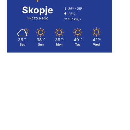
Skopje
36º - 25º
25%
Чисто небо
5.7 км/ч
36
38
39
40
42
℃
℃
℃
℃
℃
Sat
Sun
Mon
Tue
Wed