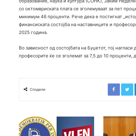
образование, наука и култура (СОНК), Јаким Неделк
со октомвриската плата се зголемуваат за пет проце
минимум 46 проценти. Рече дека е постигнат „истор
финансиската состојба на наставниците и професор
2025 година.
Во зависност од состојбата на Буџетот, тој нагласи
професорите ќе се зголемат за 7,5 до 10 проценти, д
Faceboo
T
Сподели