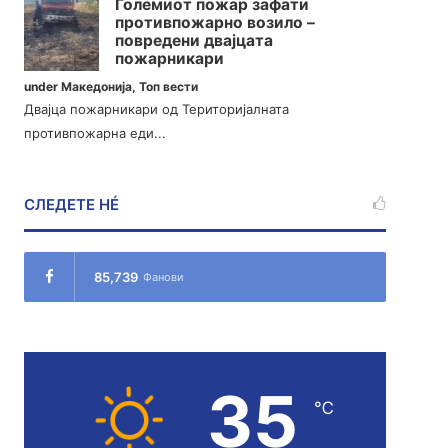
Големиот пожар зафати
противпожарно возило –
повредени двајцата
пожарникари
under
Македонија
,
Топ вести
Двајца пожарникари од Територијалната
противпожарна еди...
СЛЕДЕТЕ НÉ
85,739
Фанови
35
℃