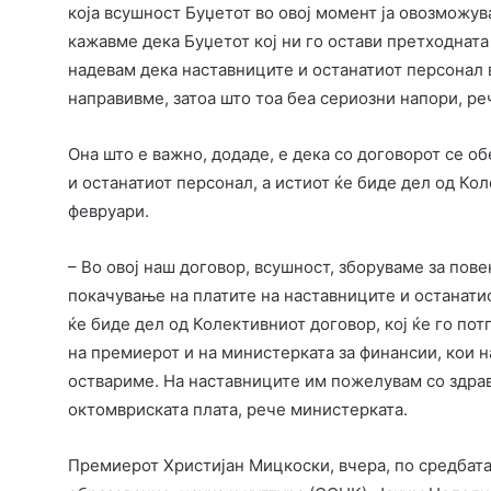
која всушност Буџетот во овој момент ја овозможув
кажавме дека Буџетот кој ни го остави претходната
надевам дека наставниците и останатиот персонал 
направивме, затоа што тоа беа сериозни напори, ре
Она што е важно, додаде, е дека со договорот се о
и останатиот персонал, а истиот ќе биде дел од Ко
февруари.
– Во овој наш договор, всушност, зборуваме за пов
покачување на платите на наставниците и останати
ќе биде дел од Колективниот договор, кој ќе го по
на премиерот и на министерката за финансии, кои н
оствариме. На наставниците им пожелувам со здравј
октомвриската плата, рече министерката.
Премиерот Христијан Мицкоски, вчера, по средбата