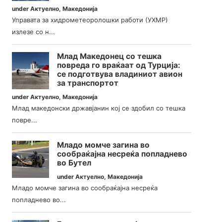
under
Актуелно
,
Македонија
Управата за хидрометеоролошки работи (УХМР)
излезе со н...
Млад Македонец со тешка
повреда го враќаат од Турција:
се подготвува владиниот авион
за транспортот
under
Актуелно
,
Македонија
Млад македонски државјанин кој се здобил со тешка
повре...
Младо момче загина во
сообраќајна несреќа попладнево
во Бутел
under
Актуелно
,
Македонија
Младо момче загина во сообраќајна несреќа
попладнево во...