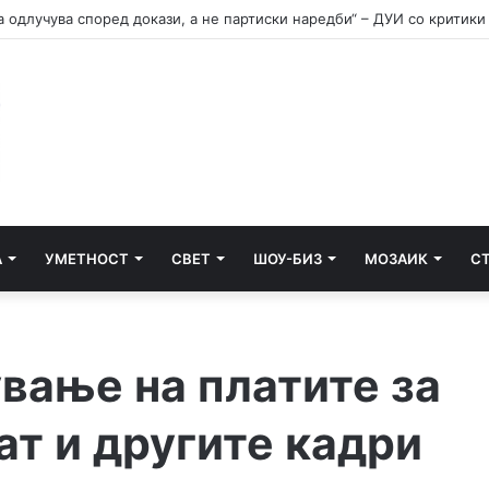
А
УМЕТНОСТ
СВЕТ
ШОУ-БИЗ
МОЗАИК
С
вање на платите за
јат и другите кадри