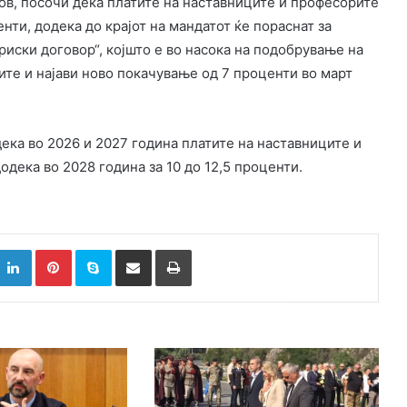
ов, посочи дека платите на наставниците и професорите
нти, додека до крајот на мандатот ќе пораснат за
иски договор“, којшто е во насока на подобрување на
ите и најави ново покачување од 7 проценти во март
 дека во 2026 и 2027 година платите на наставниците и
одека во 2028 година за 10 до 12,5 проценти.
k
witter
LinkedIn
Pinterest
Skype
Сподели преку Е-маил
Испринтај