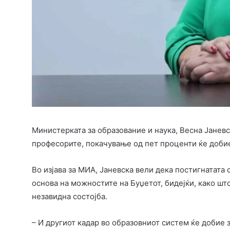
Министерката за образование и наука, Весна Јаневс
професорите, покачување од пет проценти ќе добие
Во изјава за МИА, Јаневска вели дека постигнатата
основа на можностите на Буџетот, бидејќи, како што
незавидна состојба.
– И другиот кадар во образовниот систем ќе добие