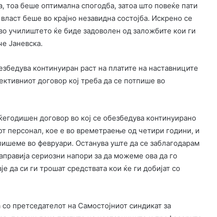
а, тоа беше оптимална спогодба, затоа што повеќе пати
 власт беше во крајно незавидна состојба. Искрено се
во училиштето ќе биде задоволен од заложбите кои ги
че Јаневска.
безбедува континуиран раст на платите на наставниците
лективниот договор кој треба да се потпише во
еќегодишен договор во кој се обезбедува континуирано
от персонал, кое е во времетраење од четири години, и
тпишеме во февруари. Останува уште да се заблагодарам
аправија сериозни напори за да можеме ова да го
е да си ги трошат средствата кои ќе ги добијат со
 со претседателот на Самостојниот синдикат за