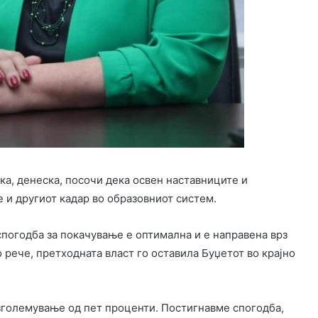
ка, денеска, посочи дека освен наставниците и
 и другиот кадар во образовниот систем.
 спогодба за покачување е оптимална и е направена врз
 рече, претходната власт го оставила Буџетот во крајно
 зголемување од пет проценти. Постигнавме спогодба,