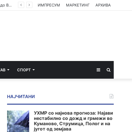
„Обвинителството да одлучува според докази, а не партиски наредби“ – ДУИ со критики до ВЛЕН
ИМПРЕСУМ
МАРКЕТИНГ
АРХИВА
Sidebar
Пребарај
ТАВ
СПОРТ
за
НАЈЧИТАНИ
УХМР со најнова прогноза: Најави
нестабилно со дожд и грмежи во
Куманово, Струмица, Полог и на
југот од земјава