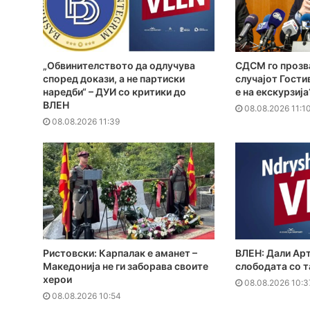
„Обвинителството да одлучува
СДСМ го прозв
според докази, а не партиски
случајот Гости
наредби“ – ДУИ со критики до
е на екскурзија
ВЛЕН
08.08.2026 11:1
08.08.2026 11:39
Ристовски: Карпалак е аманет –
ВЛЕН: Дали Арт
Македонија не ги заборава своите
слободата со т
херои
08.08.2026 10:3
08.08.2026 10:54