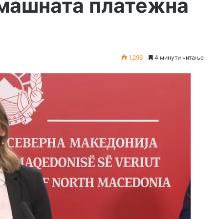
машната платежна
1,296
4 минути читање