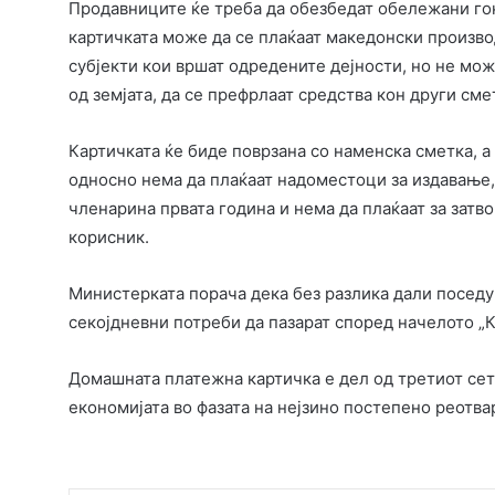
Продавниците ќе треба да обезбедат обележани г
картичката може да се плаќаат македонски произво
субјекти кои вршат одредените дејности, но не може
од земјата, да се префрлаат средства кон други сме
Картичката ќе биде поврзана со наменска сметка, а
односно нема да плаќаат надоместоци за издавање,
членарина првата година и нема да плаќаат за затв
корисник.
Министерката порача дека без разлика дали поседув
секојдневни потреби да пазарат според начелото „
Домашната платежна картичка е дел од третиот сет
економијата во фазата на нејзино постепено реотва