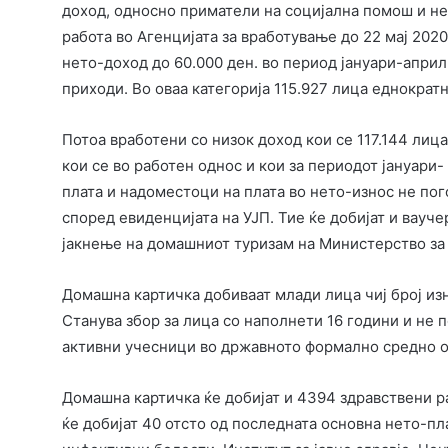
доход, односно приматели на социјална помош и н
работа во Агенцијата за вработување до 22 мај 2020
нето-доход до 60.000 ден. во период јануари-април
приходи. Во оваа категорија 115.927 лица еднократ
Потоа вработени со низок доход кои се 117.144 лица
кои се во работен однос и кои за периодот јануари
плата и надоместоци на плата во нето-износ не пог
според евиденцијата на УЈП. Тие ќе добијат и вауч
јакнење на домашниот туризам на Министерство за
Домашна картичка добиваат млади лица чиј број изн
Станува збор за лица со наполнети 16 години и не п
активни учесници во државното формално средно о
Домашна картичка ќе добијат и 4394 здравствени р
ќе добијат 40 отсто од последната основна нето-пла