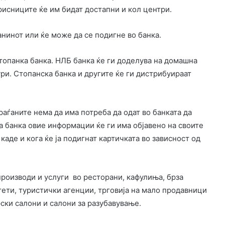
рисниците ќе им бидат достапни и кол центри.
ѓанинот или ќе може да се подигне во банка.
топанка банка. НЛБ банка ќе ги доделува на домашна
ури. Стопанска банка и другите ќе ги дистрибуираат
раѓаните нема да има потреба да одат во банката да
ја банка овие информации ќе ги има објавено на своите
каде и кога ќе ја подигнат картичката во зависност од
производи и услуги во ресторани, кафулиња, брза
тети, туристички агенции, трговија на мало продавници
рски салони и салони за разубавување.