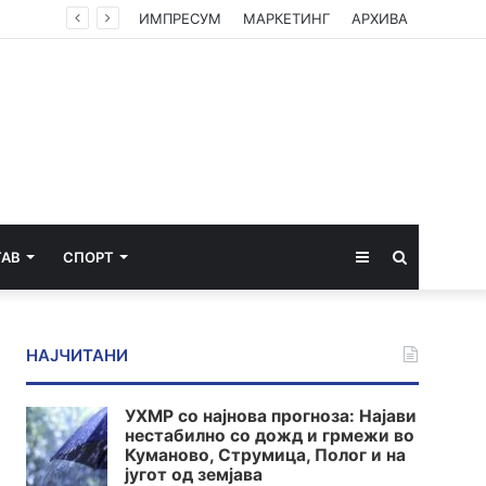
о Село
ИМПРЕСУМ
МАРКЕТИНГ
АРХИВА
Sidebar
Пребарај
ТАВ
СПОРТ
за
НАЈЧИТАНИ
УХМР со најнова прогноза: Најави
нестабилно со дожд и грмежи во
Куманово, Струмица, Полог и на
југот од земјава