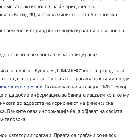
ономската активност. Ова ќе придонесе за
ви на Ковид-19, истакна министерката Ангеловска.
к временски период ќе се инјектираат висок износ на
.
едноставно и без постапки за аплицирање.
ива со слоган „Купувам ДОМАШНО“ која ќе ја издаваат
можат да ја користат. Листата на граѓани на кои им следи
amdomasno.gov.mk
. Со внесување на својот ЕМБГ секој
и и да добие информација за банката издавач која ќе му
ртичката до адресата на корисникот на финансиска
а. Банките оваа информација ќе ја објават на својата
 Ангеловска.
ри категории граѓани. Првата се граѓани со низок