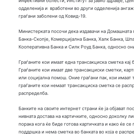
инфективни болести, Институт за јавно здравје, Цен
одделенија и вработени во други одделенија анга
граѓани заболени од Ковид-19.
Министерката посочи дека издавачи на Домашната 
Банка-Скопје, Комерцијална Банка, Халк Банка, Шп
Кооперативна Банка и Силк Роуд Банка, односно они
Граѓаните кои имаат една трансакциска сметка кај б
Граѓаните кои имаат две трансакциски сметки, карт
или социјална помош. Оние граѓани пак, кои имаат т
граѓаните кои немаат трансакциска сметка се расп
распределба.
Банките на своите интернет страни ќе ја објават по
нивната достава на картичките, односно доколку ли
порака кога ќе биде готова картичката и како ќе се
поддршка и нема сметка во банката во која е распре