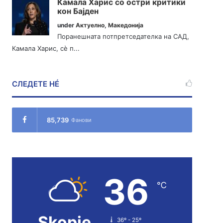
Камала Харис со остри критики
кон Бајден
under
Актуелно
,
Македонија
Поранешната потпретседателка на САД,
Камала Харис, сè п...
СЛЕДЕТЕ НÉ
85,739
Фанови
36
℃
Skopje
36º - 25º