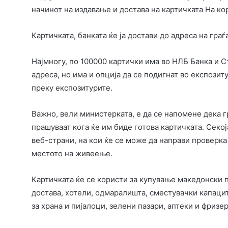
начинот на издавање и достава на картичката На ко
Картичката, банката ќе ја достави до адреса на гра
Најмногу, по 100000 картички има во НЛБ Банка и С
адреса, но има и опција да се подигнат во експозит
преку експозитурите.
Важно, вели министерката, е да се напомене дека г
прашуваат кога ќе им биде готова картичката. Секо
веб-страни, на кои ќе се може да направи проверка 
местото на живеење.
Картичката ќе се користи за купување македонски 
достава, хотели, одмаралишта, сместувачки капаци
за храна и пијалоци, зелени пазари, аптеки и фризе