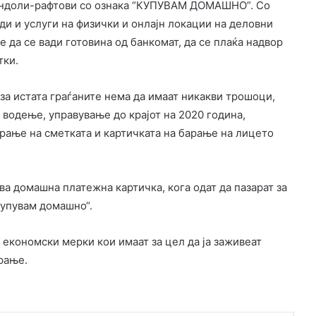
ондоли-рафтови со ознака “КУПУВАM ДОМАШНО”. Со
ди и услуги на физички и онлајн локации на деловни
 да се вади готовина од банкомат, да се плаќа надвор
тки.
 за истата граѓаните нема да имаат никакви трошоци,
 водење, управување до крајот на 2020 година,
орање на сметката и картичката на барање на лицето
а домашна платежна картичка, кога одат да пазарат за
Купувам домашно“.
 економски мерки кои имаат за цел да ја заживеат
рање.