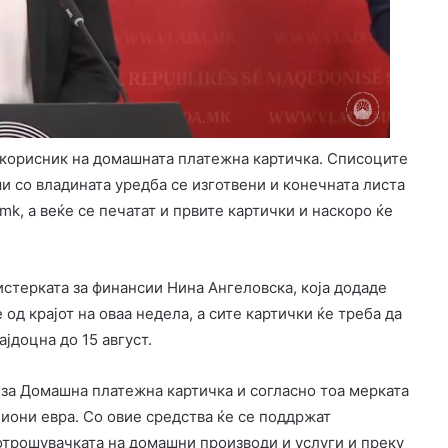
 корисник на домашната платежна картичка. Списоците
 со владината уредба се изготвени и конечната листа
k, а веќе се печатат и првите картички и наскоро ќе
стерката за финансии Нина Ангеловска, која додаде
 од крајот на оваа недела, а сите картички ќе треба да
ајдоцна до 15 август.
 за Домашна платежна картичка и согласно тоа мерката
лиони евра. Со овие средства ќе се поддржат
потрошувачката на домашни производи и услуги и преку