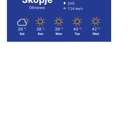
24%
Облачно
7.24 км/ч
36
38
39
40
42
℃
℃
℃
℃
℃
Sat
Sun
Mon
Tue
Wed