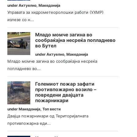
under
Актуелно
,
Македонија
Управата за хидрометеоролошки работи (УХМР)
излезе со н...
Младо момче загина во
сообраќајна несреќа попладнево
во Бутел
under
Актуелно
,
Македонија
Младо момче загина во сообраќајна несреќа
попладнево во...
Големиот пожар зафати
противпожарно возило –
повредени двајцата
пожарникари
under
Македонија
,
Топ вести
Двајца пожарникари од Територијалната
противпожарна еди...