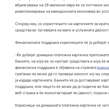
вбризгување на 28 милиони евра ќе се поттикне ек
ревитализирање на македонската економија во усло
Според неа, со користењето на картичките за крато
средства во трговијата на мало и услужната дејност
Финансиската поддршка корисниците ќе ја добијат 
-Ќе добијат домашна платежна картичка препознатл
банките, на која ќе се наоѓаат средствата и која ќе 
финансиска поддршка e објавена на страната
kupuv
граѓанин ќе може да го провери износот кој му след
ја издаде картичката. Банките ќе ја доставуваат ка
поддршка, или лицето ќе може да ја подигне во банк
веб-страна и ќе исконтактираат во јавност, појасни
Корисници на домашната платежна картичка се чети