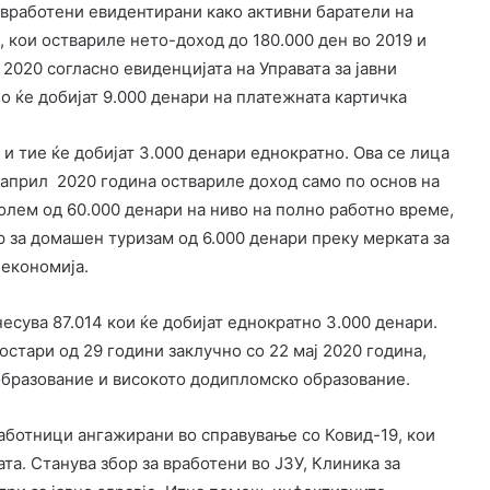
евработени евидентирани како активни баратели на
, кои оствариле нето-доход до 180.000 ден во 2019 и
 2020 согласно евиденцијата на Управата за јавни
но ќе добијат 9.000 денари на платежната картичка
 и тие ќе добијат 3.000 денари еднократно. Ова се лица
- април 2020 година оствариле доход само по основ на
олем од 60.000 денари на ниво на полно работно време,
ер за домашен туризам од 6.000 денари преку мерката за
 економија.
есува 87.014 кои ќе добијат еднократно 3.000 денари.
остари од 29 години заклучно со 22 мај 2020 година,
бразование и високото додипломско образование.
аботници ангажирани во справување со Ковид-19, кои
та. Станува збор за вработени во ЈЗУ, Клиника за