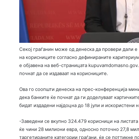
Секој граѓанин може од денеска да провери дали е
на корисниците согласно дефинираните каритериуми
е објавена на веб-страницата kupuvamdomasno.gov.m
почнат да се издаваат на корисниците.
Ова го соопшти денеска на прес-конференција мини
дека банките ќе почнат да ги доделуваат картичките
бидат издадени најдоцна до 18 јули и искористени н
-Заведени се вкупно 324.479 корисници на листата
ќе чини 28 милиони евра, односно поточно 27,8 ми
таргетираните категории граѓани, ќе се поттикне 