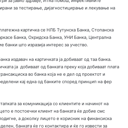
три за јавно здравје, Итна помош, инфективните
жирани за тестирање, дијагностицирање и лекување на
платежна картичка се НЛБ Тутунска Банка, Стопанска
аркасе Банка, Охридска Банка, УНИ Банка, Централна
е банки што изразија интерес за учество.
анка издавач на картичката ја добиваат од таа банка.
ичката ја добиваат од банката преку која добиваат плата
рансакциска во банка која не е дел од проектот и
ределени кај една од банките според принцип на фер
стапката за комуникација со клиентите и начинот на
цето е постоечки клиент на банката ќе добие смс
 подигне, а доколку лицето е корисник на финансиска
делен, банката ќе го контактира и ќе го извести за