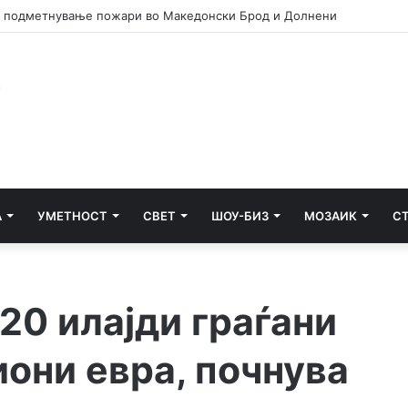
сам си призна дека насилници учествувале во инцидентот во Нов
А
УМЕТНОСТ
СВЕТ
ШОУ-БИЗ
МОЗАИК
С
20 илајди граѓани
иони евра, почнува