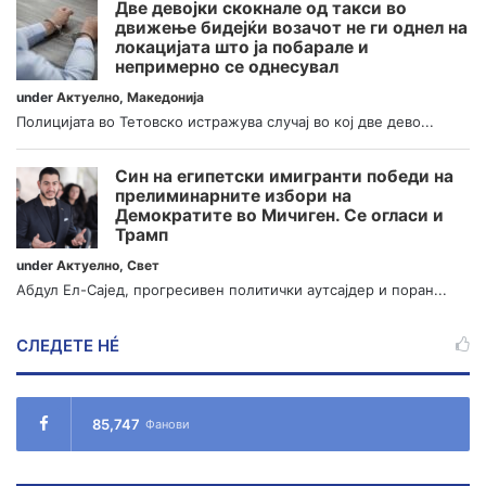
Две девојки скокнале од такси во
движење бидејќи возачот не ги однел на
локацијата што ја побарале и
непримерно се однесувал
under
Актуелно
,
Македонија
Полицијата во Тетовско истражува случај во кој две дево...
Син на египетски имигранти победи на
прелиминарните избори на
Демократите во Мичиген. Се огласи и
Трамп
under
Актуелно
,
Свет
Абдул Ел-Сајед, прогресивен политички аутсајдер и поран...
СЛЕДЕТЕ НÉ
85,747
Фанови