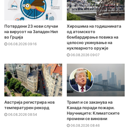
Потврдени 23 нови случаи
Хирошима на годишнината
на вирусот на Западен Нил
од атомското
во Грција
бомбардирање повика на
целосно укинување на
06.08.2026 09:16
нуклеарното оружје
06.08.2026 09:07
Австрија регистрира нов
Трамп и се заканува на
температурен рекорд
Канада поради пожари.
Научниците: Климатските
06.08.2026 08:54
промени се виновни
06.08.2026 08:46