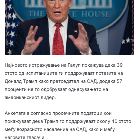
Најновото истражување на Галуп покажува дека 39
отсто од испитаниците ги поддржуваат потезите на
Доналд Трамп како претседател на САД, додека 57
проценти не го одобруваат однесувањето на
американскиот лидер.
Анкетата е согласно просечните податоци кои
покажуваат дека Трамп го поддржуваат околу 40 отсто
меѓу возрасното население на САД, како и меѓу
неговите гласачи.