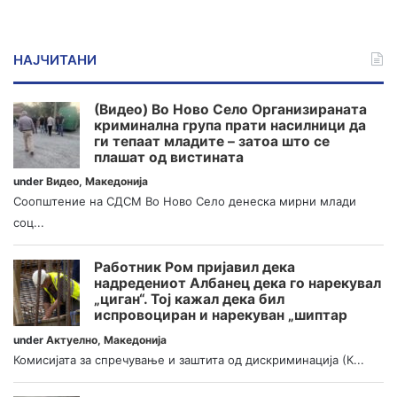
НАЈЧИТАНИ
(Видео) Во Ново Село Организираната
криминална група прати насилници да
ги тепаат младите – затоа што се
плашат од вистината
under
Видео
,
Македонија
Соопштение на СДСМ Во Ново Село денеска мирни млади
соц...
Работник Ром пријавил дека
надредениот Албанец дека го нарекувал
„циган“. Тој кажал дека бил
испровоциран и нарекуван „шиптар
under
Актуелно
,
Македонија
Комисијата за спречување и заштита од дискриминација (К...