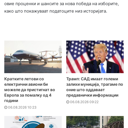
овие проценки и шансите за нова победа на изборите,
како што покажуваат податоците низ историјата.
Кратките летови со
Трамп: САД имаат големи
електрични авиони би
залихи муниција, трагаме по
можеле да пристигнат во
оние што оддаваат
Европа за помалку од 4
предавнички информации
години
06.08.2026 09:22
06.08.2026 10:23