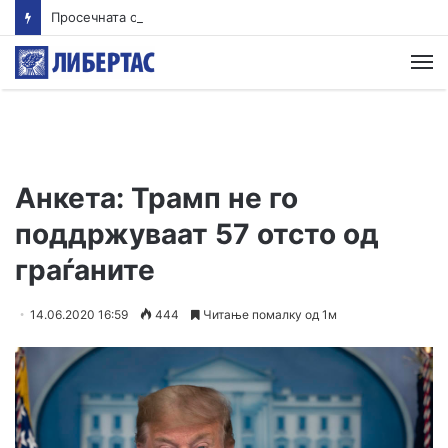
Просечната оценка од полагањето матура во јуни е 3,66 од сите три типа матура
М
Анкета: Трамп не го
поддржуваат 57 отсто од
граѓаните
14.06.2020 16:59
444
Читање помалку од 1м