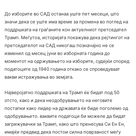
До изборите во САД останаа уште пет месеци, што
значи дека се уште има време за промена во поглед на
поддршката на граѓаните кон актуелниот претседател
Трамп. Меѓутоа, историјата покажува дека рејтингот на
претседателот на САД никогаш позначајно не се
изменил од месец јуни во изборната година до
моментот на одржувањето на изборите, судејќи според
податоците од 1940 година откако се спроведуваат
вакви истражувања во земјата.
Најверојатно поддршката на Трамп ќе бидат под 50
отсто, како и дека неодобрувањето на неговите
постапки како лидер на државата ќе биде поголемо од
одобрувањето. ваквите податоци би можеле да бидат
загрижувачки за Трамп, како што пренесува Си Ен Ен,
имајќи предвид дека постои силна поврзаност меѓу