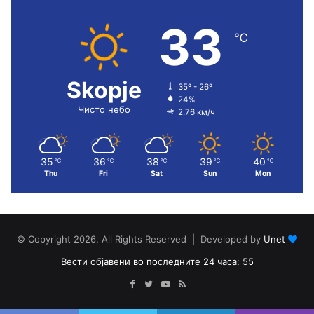
33
℃
Skopje
35º - 26º
24%
Чисто небо
2.76 км/ч
35
36
38
39
40
℃
℃
℃
℃
℃
Thu
Fri
Sat
Sun
Mon
© Copyright 2026, All Rights Reserved | Developed by
Unet
Вести објавени во последните 24 часа: 55
Facebook
Twitter
YouTube
RSS