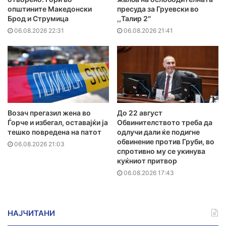
општините Македонски
пресуда за Груевски во
Брод и Струмица
,,Талир 2″
06.08.2026 22:31
06.08.2026 21:41
Возач прегазил жена во
До 22 август
Ѓорче и избегал, оставајќи ја
Обвинителството треба да
тешко повредена на патот
одлучи дали ќе подигне
обвинение против Груби, во
06.08.2026 21:03
спротивно му се укинува
куќниот притвор
06.08.2026 17:43
НАЈЧИТАНИ