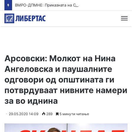
ВМРО-ДПМНЕ: Приказната на СДСМ за францускиот предлог ќе заврши како таа за мигранти за пари
М
Арсовски: Молкот на Нина
Ангеловска и паушалните
одговори од општината ги
потврдуваат нивните намери
за во иднина
29.05.2020 14:09
289
5 минути читање