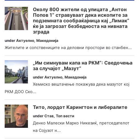
Околу 800 жители од улицата „Антон
Попов 1“ стравуваат дека ископите за
подземната сообраќајница кај „Лимак“
ќе ја загрозат безбедноста на нивната
зграда
under
Актуелно
,
Македонија
Жителите и сопствениците на деловни простори во станбен...
„Им симнувам капа на РКМ“: Сведочења
за случајот „Мазут“
under
Актуелно
,
Македонија
Хемиско вештачење покажува дека мазутот кој
РКМ ДОО Ско...
Тито, лордот Карингтон и либералите
under
Став
,
Топ вести
Денко Малески Марко Никезиќ, претседателот
на Сојузот н...