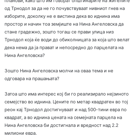
планови, како што им говорат општинарите на жителите
од Трнодол за да не го почувствуваат нивниот гнев на
изборите, доколку не е вистина дека во иднина има
простор и начин тоа земјиште на Нина Ангеловска да
стане градежно, зошто тогаш се прави улица низ
Трнодол која ќе води до обиколницата за која што велат
дека нема да ја прават и непосредно до парцелата на
Нина Ангеловска?
Зошто Нина Ангеловска молчи на оваа тема и не
одговара на прашањата?
Затоа што има интерес кој би го реализирало нејзиното
семејство во иднина. Цените по метар квадратен во тој
реон кај Трнодол достигнуваат и над 500-тини евра по
квадрат, а во иднина цената на семејната парцела на
Нина Ангеловска би достигнала и вредност над 2.2
милиони евра.