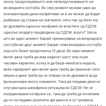
околу продолжувањето или непродолжувањето на
вонредната состојба. Во овој момент можам само да
искоментирам дека несфатливи се и не можат да бидат
разбрани од страна на граѓаните, ниту пак од било кој
во државата односно конфузни се властите од СДСМ
односно владата предводена од СДСМ, зошто? Затоа
што во еден момент бараат прекинување на вонредната
состојба во друг момент бараат нова вонредна состојба
која што беше продолжена 15 дена. Во еден момент
велат дека треба да има педесет шест или осум
часовен карантин, колку и да беше минатата недела,
веќе наредниот ден велат дека треба да прекинат сите
мерки и дека треба да се отвори се во државата за да
функционира многу нормално. Така да гледаме дека се
случува една шизофрена ситуација во СДСМ. Не се
координирани конфузни се, така да треба да почекаме
да ги согледаме реалните аргументи и со трезвена