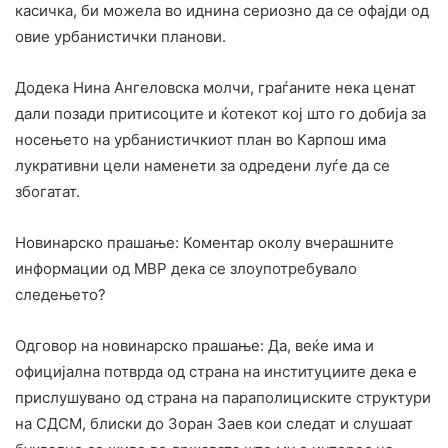
касичка, би можела во иднина сериозно да се офајди од
овие урбанистички планови.
Додека Нина Ангеловска молчи, граѓаните нека ценат
дали позади притисоците и ќотекот кој што го добија за
носењето на урбанистичкиот план во Карпош има
лукративни цели наменети за одредени луѓе да се
збогатат.
Новинарско прашање: Коментар околу вчерашните
информации од МВР дека се злоупотребувало
следењето?
Одговор на новинарско прашање: Да, веќе има и
официјална потврда од страна на институциите дека е
прислушувано од страна на параполициските структури
на СДСМ, блиски до Зоран Заев кои следат и слушаат