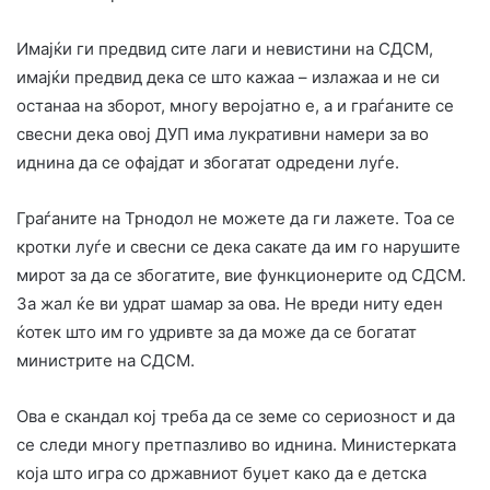
Имајќи ги предвид сите лаги и невистини на СДСМ,
имајќи предвид дека се што кажаа – излажаа и не си
останаа на зборот, многу веројатно е, а и граѓаните се
свесни дека овој ДУП има лукративни намери за во
иднина да се офајдат и збогатат одредени луѓе.
Граѓаните на Трнодол не можете да ги лажете. Тоа се
кротки луѓе и свесни се дека сакате да им го нарушите
мирот за да се збогатите, вие функционерите од СДСМ.
За жал ќе ви удрат шамар за ова. Не вреди ниту еден
ќотек што им го удривте за да може да се богатат
министрите на СДСМ.
Ова е скандал кој треба да се земе со сериозност и да
се следи многу претпазливо во иднина. Министерката
која што игра со државниот буџет како да е детска