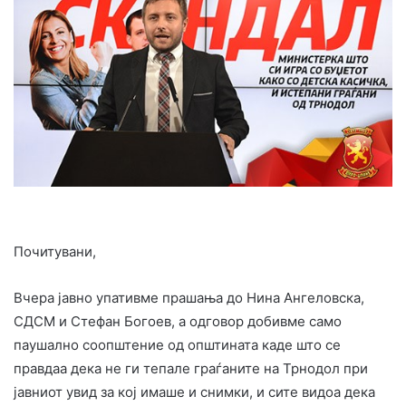
Почитувани,
Вчера јавно упативме прашања до Нина Ангеловска,
СДСМ и Стефан Богоев, а одговор добивме само
паушално соопштение од општината каде што се
правдаа дека не ги тепале граѓаните на Трнодол при
јавниот увид за кој имаше и снимки, и сите видоа дека