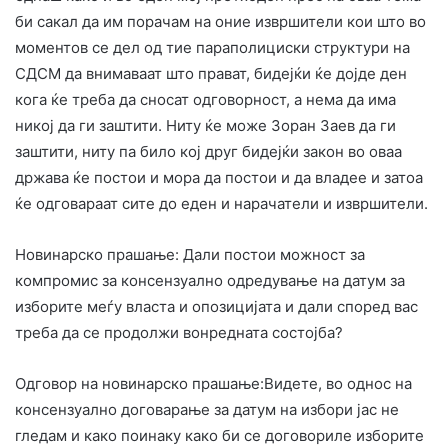
би сакал да им порачам на оние извршители кои што во
моментов се дел од тие параполициски структури на
СДСМ да внимаваат што прават, бидејќи ќе дојде ден
кога ќе треба да сносат одговорност, а нема да има
никој да ги заштити. Ниту ќе може Зоран Заев да ги
заштити, ниту па било кој друг бидејќи закон во оваа
држава ќе постои и мора да постои и да владее и затоа
ќе одговараат сите до еден и нарачатели и извршители.
Новинарско прашање: Дали постои можност за
компромис за консензуално одредување на датум за
изборите меѓу власта и опозицијата и дали според вас
треба да се продолжи вонредната состојба?
Одговор на новинарско прашање:Видете, во однос на
консензуално договарање за датум на избори јас не
гледам и како поинаку како би се договориле изборите