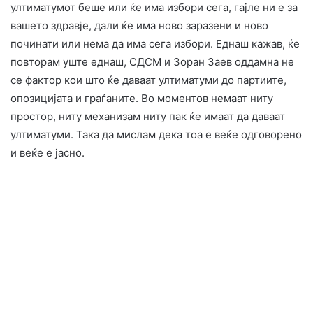
ултиматумот беше или ќе има избори сега, гајле ни е за
вашето здравје, дали ќе има ново заразени и ново
починати или нема да има сега избори. Еднаш кажав, ќе
повторам уште еднаш, СДСМ и Зоран Заев оддамна не
се фактор кои што ќе даваат ултиматуми до партиите,
опозицијата и граѓаните. Во моментов немаат ниту
простор, ниту механизам ниту пак ќе имаат да даваат
ултиматуми. Така да мислам дека тоа е веќе одговорено
и веќе е јасно.