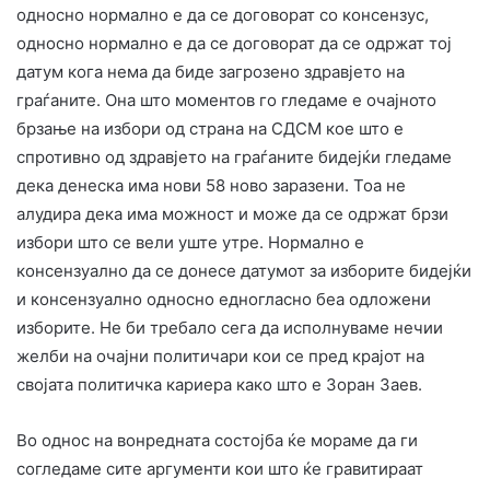
односно нормално е да се договорат со консензус,
односно нормално е да се договорат да се одржат тој
датум кога нема да биде загрозено здравјето на
граѓаните. Она што моментов го гледаме е очајното
брзање на избори од страна на СДСМ кое што е
спротивно од здравјето на граѓаните бидејќи гледаме
дека денеска има нови 58 ново заразени. Тоа не
алудира дека има можност и може да се одржат брзи
избори што се вели уште утре. Нормално е
консензуално да се донесе датумот за изборите бидејќи
и консензуално односно едногласно беа одложени
изборите. Не би требало сега да исполнуваме нечии
желби на очајни политичари кои се пред крајот на
својата политичка кариера како што е Зоран Заев.
Во однос на вонредната состојба ќе мораме да ги
согледаме сите аргументи кои што ќе гравитираат