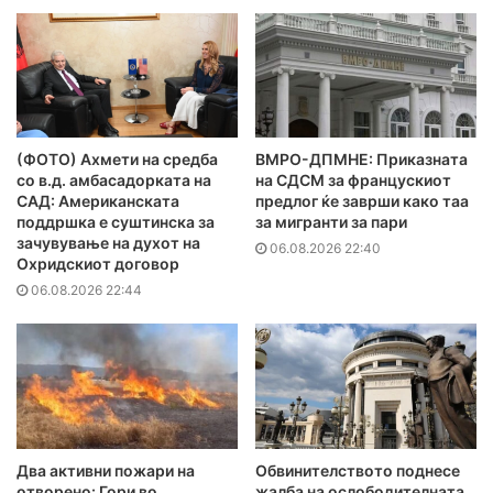
(ФОТО) Ахмети на средба
ВМРО-ДПМНЕ: Приказната
со в.д. амбасадорката на
на СДСМ за францускиот
САД: Американската
предлог ќе заврши како таа
поддршка е суштинска за
за мигранти за пари
зачувување на духот на
06.08.2026 22:40
Охридскиот договор
06.08.2026 22:44
Два активни пожари на
Обвинителството поднесе
отворено: Гори во
жалба на ослободителната