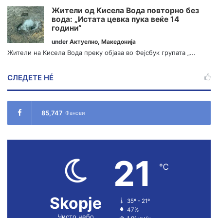
Жители од Кисела Вода повторно без
вода: „Истата цевка пука веќе 14
години“
under
Актуелно
,
Македонија
Жители на Кисела Вода преку објава во Фејсбук групата „...
СЛЕДЕТЕ НÉ
85,747
Фанови
21
℃
Skopje
35º - 21º
47%
Чисто небо