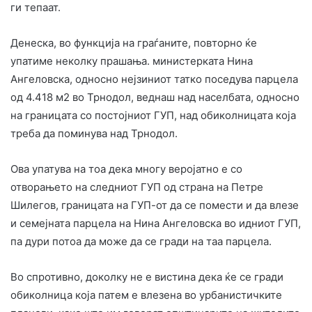
ги тепаат.
Денеска, во функција на граѓаните, повторно ќе
упатиме неколку прашања. министерката Нина
Ангеловска, односно нејзиниот татко поседува парцела
од 4.418 м2 во Трнодол, веднаш над населбата, односно
на границата со постојниот ГУП, над обиколницата која
треба да поминува над Трнодол.
Ова упатува на тоа дека многу веројатно е со
отворањето на следниот ГУП од страна на Петре
Шилегов, границата на ГУП-от да се помести и да влезе
и семејната парцела на Нина Ангеловска во идниот ГУП,
па дури потоа да може да се гради на таа парцела.
Во спротивно, доколку не е вистина дека ќе се гради
обиколница која патем е влезена во урбанистичките