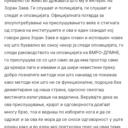
буквално се живо во државата што му е интерес на
Зоран Заев. Ги слушаат и полицијата, ги слушаат и
следат и опозицијата. Официјалната потврда за
злоупотребување на прислушувањето веќе е стигната
од страна на институциите и ова е еден скандал кој
говори дека Зоран Заев е еден очаен и исплашен човек
кој што буквално во секој чекор ја следи опозицијата, го
следи раководството на опозицијата на ВМРО-ДПМНЕ,
го прислушува се со цел само за да има простор само
да креира лаги и измами и да шири невистини преку
добро познатите методи кои што наназад се покажаа
како методи кои што не се функционални, подоцна беа
демантирани од наша страна, односно секогаш
вистината излегуваше на виделина. Верувајте дека за
ова прислушување, крајот и одговорноста доаѓаат
многу брзо, тоа е веднаш по изборите кога и да се
одржат и за ова ќе мора да се сноси одговорност у уште
еднаш како и во еден мој претходен прес на оваа тема