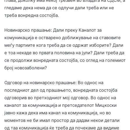
глава, доколку има некој трезвен во Владата на СДСМ, а
гледаме дека нема да се одлучи дали треба или не
треба вонредна состојба.
Новинарско прашање: Дали преку Каналот за
комуникација е остварено доближување на ставовите
меѓу партиите кога треба да се одржат изборите? Дали
е тоа некаде во првата половина на јули? Дали треба да
се продолжи вонредната состојба, со оглед на големиот
број новозаболени?
Одговор на новинарско прашање: Во однос на
последниот дел од прашањето, вонредната состојба
одговорив во претходниот мој одговор. Во однос на
каналот за комуникација и претседателот Мицкоски
јавно кажа дека има канал на комуникација, но во
моментов не би имал простор да дадам некои детали
од таа комуникација ќе треба да почекаме да видиме