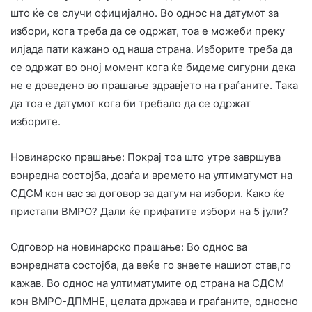
што ќе се случи официјално. Во однос на датумот за
избори, кога треба да се одржат, тоа е можеби преку
илјада пати кажано од наша страна. Изборите треба да
се одржат во оној момент кога ќе бидеме сигурни дека
не е доведено во прашање здравјето на граѓаните. Така
да тоа е датумот кога би требало да се одржат
изборите.
Новинарско прашање: Покрај тоа што утре завршува
вонредна состојба, доаѓа и времето на ултиматумот на
СДСМ кон вас за договор за датум на избори. Како ќе
пристапи ВМРО? Дали ќе прифатите избори на 5 јули?
Одговор на новинарско прашање: Во однос ва
вонредната состојба, да веќе го знаете нашиот став,го
кажав. Во однос на ултиматумите од страна на СДСМ
кон ВМРО-ДПМНЕ, целата држава и граѓаните, односно