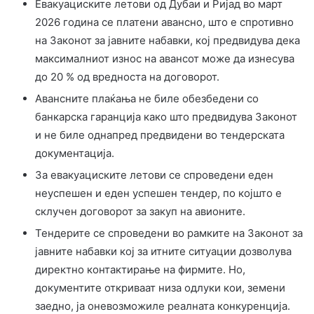
Евакуациските летови од Дубаи и Ријад во март
2026 година се платени авансно, што е спротивно
на Законот за јавните набавки, кој предвидува дека
максималниот износ на авансот може да изнесува
до 20 % од вредноста на договорот.
Авансните плаќања не биле обезбедени со
банкарска гаранција како што предвидува Законот
и не биле однапред предвидени во тендерската
документација.
За евакуациските летови се спроведени еден
неуспешен и еден успешен тендер, по којшто е
склучен договорот за закуп на авионите.
Тендерите се спроведени во рамките на Законот за
јавните набавки кој за итните ситуации дозволува
директно контактирање на фирмите. Но,
документите откриваат низа одлуки кои, земени
заедно, ја оневозможиле реалната конкуренција.