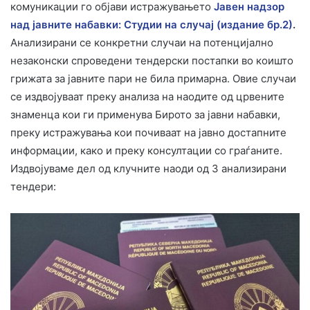
комуникации го објави истражувањето
Јавен надзор
над јавните набавки: Студии на случај (издание бр.2)
.
Анализирани се конкретни случаи на потенцијално
незаконски спроведени тендерски постапки во коишто
грижата за јавните пари не била примарна. Овие случаи
се издвојуваат преку анализа на наодите од црвените
знаменца кои ги применува Бирото за јавни набавки,
преку истражувања кои почиваат на јавно достапните
информации, како и преку консултации со граѓаните.
Издвојуваме дел од клучните наоди од 3 анализирани
тендери: