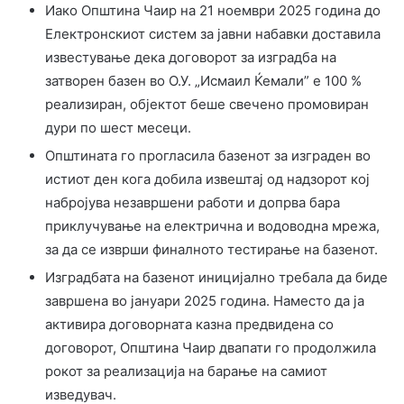
Иако Општина Чаир на 21 ноември 2025 година до
Електронскиот систем за јавни набавки доставила
известување дека договорот за изградба на
затворен базен во О.У. „Исмаил Ќемали” е 100 %
реализиран, објектот беше свечено промовиран
дури по шест месеци.
Општината го прогласила базенот за изграден во
истиот ден кога добила извештај од надзорот кој
набројува незавршени работи и допрва бара
приклучување на електрична и водоводна мрежа,
за да се изврши финалното тестирање на базенот.
Изградбата на базенот иницијално требала да биде
завршена во јануари 2025 година. Наместо да ја
активира договорната казна предвидена со
договорот, Општина Чаир двапати го продолжила
рокот за реализација на барање на самиот
изведувач.