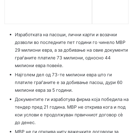
Изработката на пасоши, лични карти и возачки
дозволи во последните пет години го чинело МВР
29 милиони евра, а за добивање на овие документи
граѓаните платиле 73 милиони, односно 44
милиони евра повеќе.
Најголем дел од 73-те милиони евра што ги
платиле граѓаните е за добивање пасош, дури 60
милиони евра за 5 години.
Документите ги изработува фирма која победила на
тендер пред 21 година. МВР не открива кога и под
кои услови е продолжуван првичниот договор сè
до денес.
МВР не ги открива ниту важечките договори за