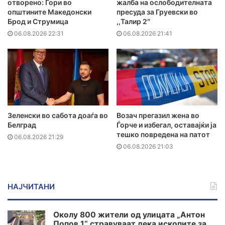
отворено: Гори во
жалба на ослободителната
општините Македонски
пресуда за Груевски во
Брод и Струмица
,,Талир 2″
06.08.2026 22:31
06.08.2026 21:41
Зеленски во сабота доаѓа во
Возач прегазил жена во
Белград
Ѓорче и избегал, оставајќи ја
тешко повредена на патот
06.08.2026 21:29
06.08.2026 21:03
НАЈЧИТАНИ
Околу 800 жители од улицата „Антон
Попов 1“ стравуваат дека ископите за