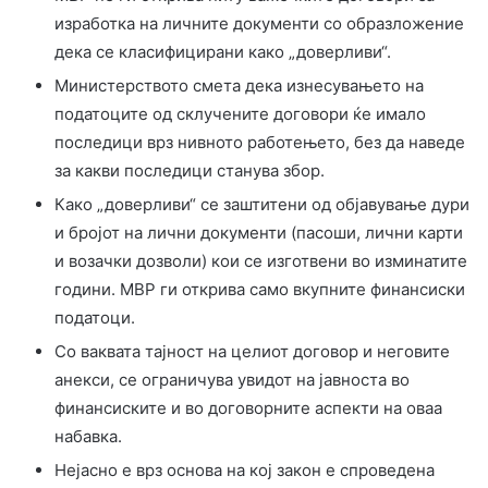
изработка на личните документи со образложение
дека се класифицирани како „доверливи“.
Министерството смета дека изнесувањето на
податоците од склучените договори ќе имало
последици врз нивното работењето, без да наведе
за какви последици станува збор.
Како „доверливи“ се заштитени од објавување дури
и бројот на лични документи (пасоши, лични карти
и возачки дозволи) кои се изготвени во изминатите
години. МВР ги открива само вкупните финансиски
податоци.
Со ваквата тајност на целиот договор и неговите
анекси, се ограничува увидот на јавноста во
финансиските и во договорните аспекти на оваа
набавка.
Нејасно е врз основа на кој закон е спроведена