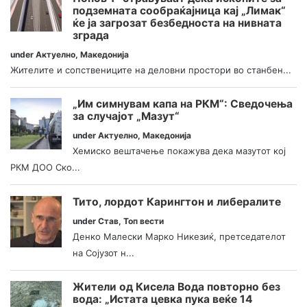
подземната сообраќајница кај „Лимак“
ќе ја загрозат безбедноста на нивната
зграда
under
Актуелно
,
Македонија
Жителите и сопствениците на деловни простори во станбен...
„Им симнувам капа на РКМ“: Сведочења
за случајот „Мазут“
under
Актуелно
,
Македонија
Хемиско вештачење покажува дека мазутот кој
РКМ ДОО Ско...
Тито, лордот Карингтон и либералите
under
Став
,
Топ вести
Денко Малески Марко Никезиќ, претседателот
на Сојузот н...
Жители од Кисела Вода повторно без
вода: „Истата цевка пука веќе 14