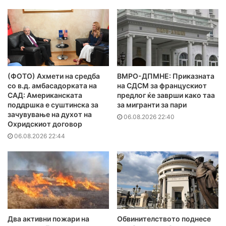
(ФОТО) Ахмети на средба
ВМРО-ДПМНЕ: Приказната
со в.д. амбасадорката на
на СДСМ за францускиот
САД: Американската
предлог ќе заврши како таа
поддршка е суштинска за
за мигранти за пари
зачувување на духот на
06.08.2026 22:40
Охридскиот договор
06.08.2026 22:44
Два активни пожари на
Обвинителството поднесе