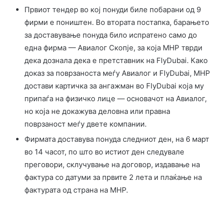
Првиот тендер во кој понуди биле побарани од 9
фирми е поништен. Во втората постапка, барањето
за доставување понуда било испратено само до
една фирма — Авиалог Скопје, за која МНР тврди
дека дознала дека е претставник на FlyDubai. Како
доказ за поврзаноста меѓу Авиалог и FlyDubai, МНР
достави картичка за ангажман во FlyDubai која му
припаѓа на физичко лице — основачот на Авиалог,
но која не докажува деловна или правна
поврзаност меѓу двете компании.
Фирмата доставува понуда следниот ден, на 6 март
во 14 часот, по што во истиот ден следувале
преговори, склучување на договор, издавање на
фактура со датуми за првите 2 лета и плаќање на
фактурата од страна на МНР.