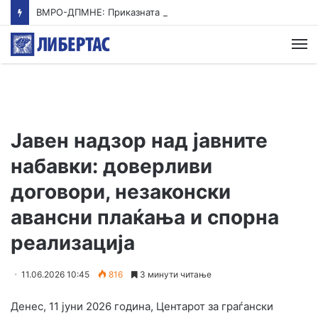
ВМРО-ДПМНЕ: Приказната на СДСМ за францускиот предлог ќе заврши како таа за мигранти за пари
М
Јавен надзор над јавните
набавки: доверливи
договори, незаконски
авансни плаќања и спорна
реализација
11.06.2026 10:45
816
3 минути читање
Денес, 11 јуни 2026 година, Центарот за граѓански