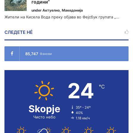
години“
under
Актуелно
,
Македонија
Жители на Кисела Вода преку објава во Фејсбук групата „...
СЛЕДЕТЕ НÉ
85,747
Фанови
24
℃
Skopje
35º - 24º
40%
Чисто небо
1.18 км/ч