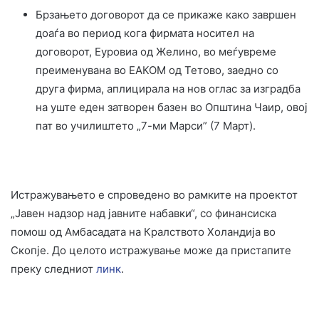
Брзањето договорот да се прикаже како завршен
доаѓа во период кога фирмата носител на
договорот, Еуровиа од Желино, во меѓувреме
преименувана во ЕАКОМ од Тетово, заедно со
друга фирма, аплицирала на нов оглас за изградба
на уште еден затворен базен во Општина Чаир, овој
пат во училиштето „7-ми Марси” (7 Март).
Истражувањето е спроведено во рамките на проектот
„Јавен надзор над јавните набавки“, со финансиска
помош од Амбасадата на Кралството Холандија во
Скопје. До целото истражување може да пристапите
преку следниот
линк
.