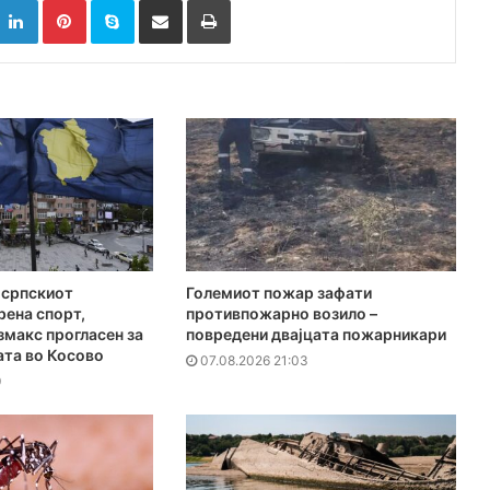
 српскиот
Големиот пожар зафати
рена спорт,
противпожарно возило –
макс прогласен за
повредени двајцата пожарникари
ата во Косово
07.08.2026 21:03
9