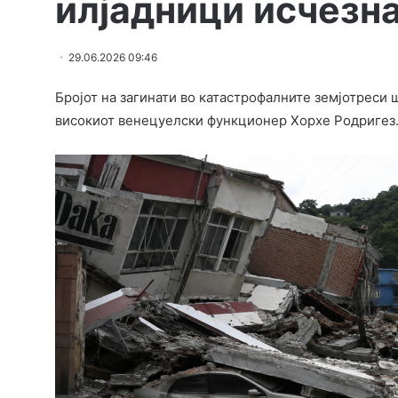
илјадници исчезн
29.06.2026 09:46
Бројот на загинати во катастрофалните земјотреси ш
високиот венецуелски функционер Хорхе Родригез