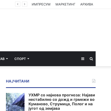
ИМПРЕСУМ
МАРКЕТИНГ
АРХИВА
Sidebar
Пребарај
ТАВ
СПОРТ
за
НАЈЧИТАНИ
УХМР со најнова прогноза: Најави
нестабилно со дожд и грмежи во
Куманово, Струмица, Полог и на
југот од земјава