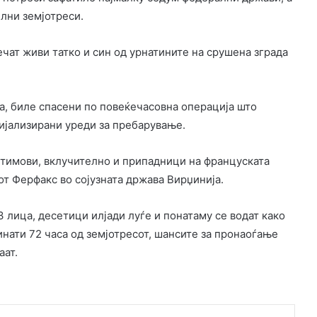
лни земјотреси.
чат живи татко и син од урнатините на срушена зграда
ба, биле спасени по повеќечасовна операција што
цијализирани уреди за пребарување.
 тимови, вклучително и припадници на француската
от Ферфакс во сојузната држава Вирџинија.
3 лица, десетици илјади луѓе и понатаму се водат како
нати 72 часа од земјотресот, шансите за пронаоѓање
аат.
k
witter
LinkedIn
Pinterest
Skype
Сподели преку Е-маил
Испринтај