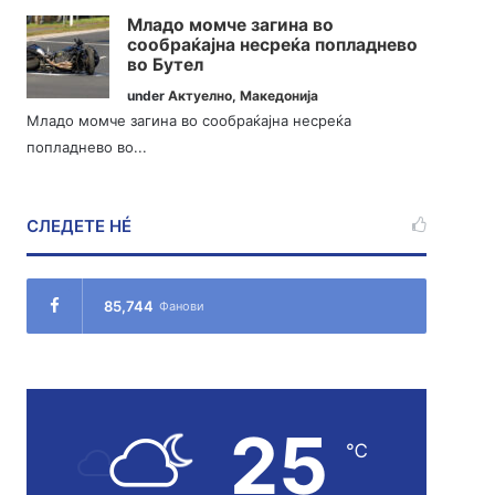
Младо момче загина во
сообраќајна несреќа попладнево
во Бутел
under
Актуелно
,
Македонија
Младо момче загина во сообраќајна несреќа
попладнево во...
СЛЕДЕТЕ НÉ
85,744
Фанови
25
℃