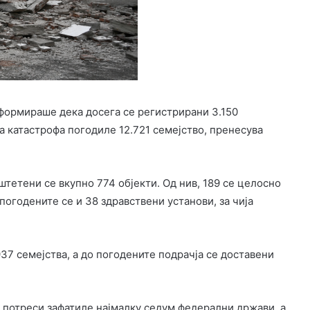
формираше дека досега се регистрирани 3.150
 катастрофа погодиле 12.721 семејство, пренесува
етени се вкупно 774 објекти. Од нив, 189 се целосно
огодените се и 38 здравствени установи, за чија
37 семејства, а до погодените подрачја се доставени
 потреси зафатиле најмалку седум федерални држави, а