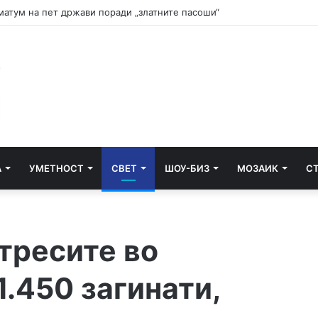
и почнува судењето за убиството на Тупак Шакур
А
УМЕТНОСТ
СВЕТ
ШОУ-БИЗ
МОЗАИК
С
тресите во
1.450 загинати,