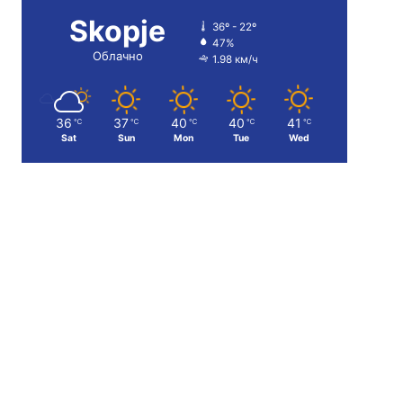
Skopje
36º - 22º
47%
Облачно
1.98 км/ч
36
37
40
40
41
℃
℃
℃
℃
℃
Sat
Sun
Mon
Tue
Wed