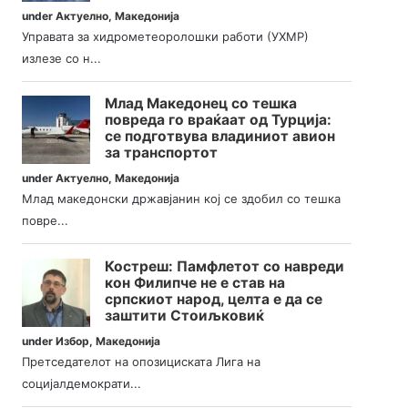
under
Актуелно
,
Македонија
Управата за хидрометеоролошки работи (УХМР)
излезе со н...
Млад Македонец со тешка
повреда го враќаат од Турција:
се подготвува владиниот авион
за транспортот
under
Актуелно
,
Македонија
Млад македонски државјанин кој се здобил со тешка
повре...
Костреш: Памфлетот со навреди
кон Филипче не е став на
српскиот народ, целта е да се
заштити Стоиљковиќ
under
Избор
,
Македонија
Претседателот на опозициската Лига на
социјалдемократи...