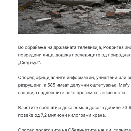
Во обраќање на државната телевизија, Родригез ин
повредени лица, додека последиците од природната
„Скај њуз“.
Според официјалните информации, уништени или ошт
разрушени, а 585 имаат делумни оштетувања. Меѓу п
санација надлежните веќе преземаат активности.
Властите соопштија дека помош досега добиле 73.9
повеќе од 7,2 милиони килограми храна.
Според податоците на Обединетите нации, силните