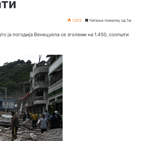
ати
1,523
Читање помалку од 1м
то ја погодија Венецуела се зголеми на 1.450, соопшти
.