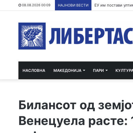
По речиси 30 годин
08.08.2026 00:09
НАЈНОВИ ВЕСТИ
НАСЛОВНА
МАКЕДОНИЈА
ПАРИ
КУЛТУР
Билансот од земјо
Венецуела расте: 