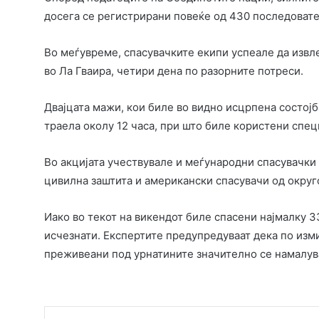
досега се регистрирани повеќе од 430 последовате
Во меѓувреме, спасувачките екипи успеале да извле
во Ла Гваира, четири дена по разорните потреси.
Двајцата мажи, кои биле во видно исцрпена состој
траела околу 12 часа, при што биле користени спе
Во акцијата учествувале и меѓународни спасувачки
цивилна заштита и американски спасувачи од округ
Иако во текот на викендот биле спасени најмалку 3
исчезнати. Експертите предупредуваат дека по изми
преживеани под урнатините значително се намалув
Faceboo
T