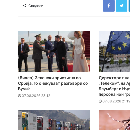
Сподели
(Видео) Зеленски пристигна во
Директорот на
Србија, го очекуваат разговори со
„Телеком“, на А
Вучиќ
Блумберг и Њуз
персона нон гр
07.08.2026 23:12
07.08.2026 21:1