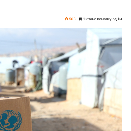
503
Читање помалку од 1м