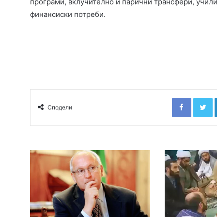
програми, вклучително и парични трансфери, учил
финансиски потреби.
Faceboo
T
Сподели