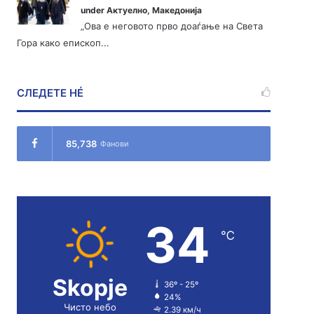
under
Актуелно
,
Македонија
„Ова е неговото прво доаѓање на Света
Гора како епископ...
СЛЕДЕТЕ НÉ
85,738
Фанови
34
℃
Skopje
36º - 25º
24%
Чисто небо
2.39 км/ч