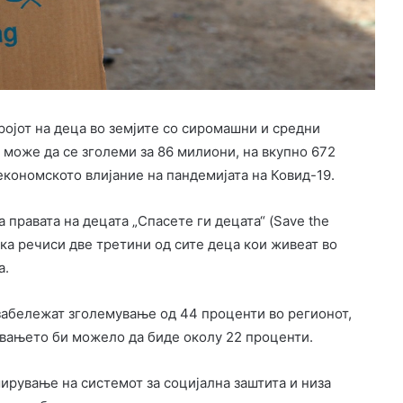
ројот на деца во земјите со сиромашни и средни
 може да се зголеми за 86 милиони, на вкупно 672
 економското влијание на пандемијата на Ковид-19.
 правата на децата „Спасете ги децата“ (Save the
ека речиси две третини од сите деца кои живеат во
а.
 забележат зголемување од 44 проценти во регионот,
увањето би можело да биде околу 22 проценти.
ирување на системот за социјална заштита и низа