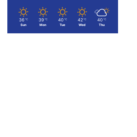
36
39
40
42
40
℃
℃
℃
℃
℃
Sun
Mon
Tue
Wed
Thu