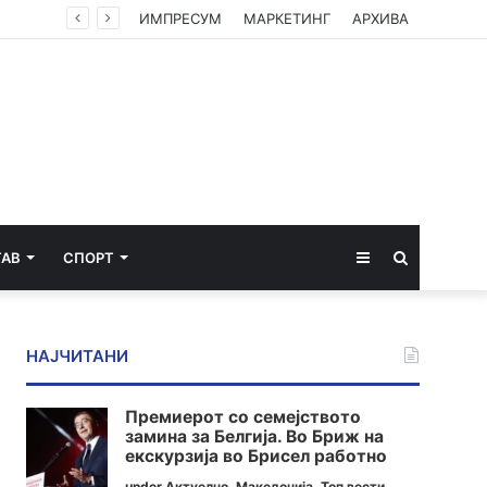
СДСМ: Мирослав Тричковиќ – човекот на БИА, на Стоилковиќ и на Вучиќ, ја злоупотребува српската заедница
ИМПРЕСУМ
МАРКЕТИНГ
АРХИВА
Sidebar
Пребарај
ТАВ
СПОРТ
за
НАЈЧИТАНИ
Премиерот со семејството
замина за Белгија. Во Бриж на
екскурзија во Брисел работно
under
Актуелно
,
Македонија
,
Топ вести