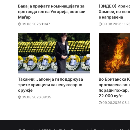
Бака ја прифати номинацијата за
(ВИДЕО) Иран о
претседател на Унгарија, соопши
Хамнеи, но непо
Маѓар
е направена
09.08.2026 11:47
09.08.2026 11:2
Такаичи: Јапонија ги поддржува
Во Британска 
трите принципи на ненуклеарно
прогласена вон
оружје
поради пожар, 
22.000 луѓе
09.08.2026 09:05
09.08.2026 08:4