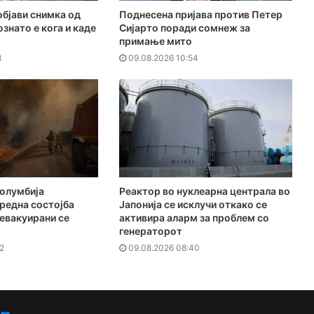
бјави снимка од
Поднесена пријава против Петер
знато е кога и каде
Сијарто поради сомнеж за
примање мито
8
09.08.2026 10:54
Колумбија
Реактор во нуклеарна централа во
редна состојба
Јапонија се исклучи откако се
евакуирани се
активира аларм за проблем со
генераторот
2
09.08.2026 08:40