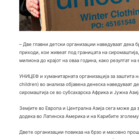
–
Две главни детски организации наведуваат дека б
приходи, кои живеат под границата на сиромаштија,
милиона до крајот на оваа година, како резултат на
УНИЦЕФ и хуманитарната организација за заштита на
children) во анализа објавена денеска наведуваат д
сиромаштија се во субсахарска Африка и Јужна Азиј
Земјите во Европа и Централна Азија сега може да
додека во Латинска Америка и на Карибите зголем
Двете организации повикаа на
брзо и масовно прош