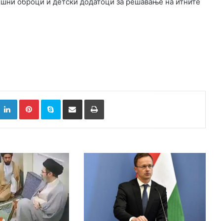
ишни оброци и детски додатоци за решавање на итните
k
witter
LinkedIn
Pinterest
Skype
Сподели преку Е-маил
Испринтај