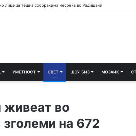
А
УМЕТНОСТ
СВЕТ
ШОУ-БИЗ
МОЗАИК
С
и живеат во
 зголеми на 672