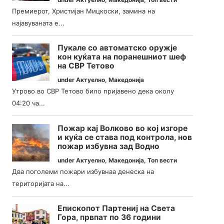
Премиерот, Христијан Мицкоски, замина на
најавуваната е...
Пукале со автоматско оружје
кон куќата на поранешниот шеф
на СВР Тетово
under
Актуелно
,
Македонија
Утрово во СВР Тетово било пријавено дека околу
04:20 ча...
Пожар кај Волково во кој изгоре
и куќа се става под контрола, нов
пожар избувна зад Водно
under
Актуелно
,
Македонија
,
Топ вести
Два поголеми пожари избувнаа денеска на
територијата на...
Епископот Партениј на Света
Гора, првпат по 36 години