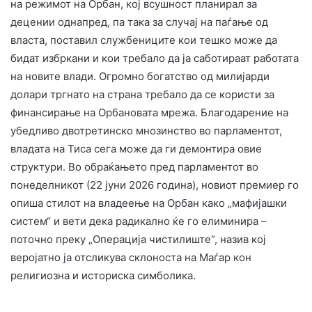
на режимот на Орбан, кој всушност планирал за
децении однапред, па така за случај на паѓање од
власта, поставил службениците кои тешко може да
бидат избркани и кои требало да ја саботираат работата
на новите влади. Огромно богатство од милијарди
долари тргнато на страна требало да се користи за
финансирање на Орбановата мрежа. Благодарение на
убедливо двотретинско мнозинство во парламентот,
владата на Тиса сега може да ги демонтира овие
структури. Во обраќањето пред парламентот во
понеделникот (22 јуни 2026 година), новиот премиер го
опиша стилот на владеење на Орбан како „мафијашки
систем“ и вети дека радикално ќе го елиминира –
поточно преку „Операција чистилиште“, назив кој
веројатно ја отсликува склоноста на Маѓар кон
религиозна и историска симболика.