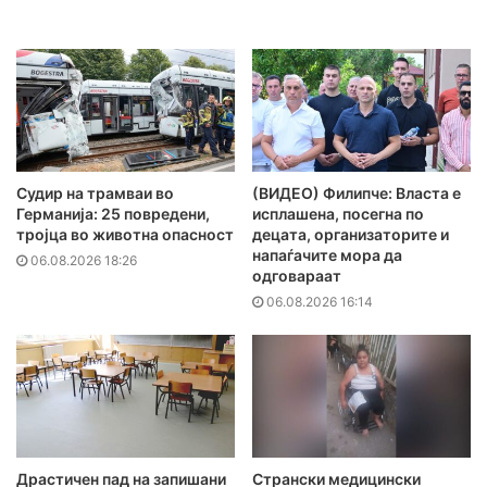
Судир на трамваи во
(ВИДЕО) Филипче: Власта е
Германија: 25 повредени,
исплашена, посегна по
тројца во животна опасност
децата, организаторите и
напаѓачите мора да
06.08.2026 18:26
одговараат
06.08.2026 16:14
Драстичен пад на запишани
Странски медицински