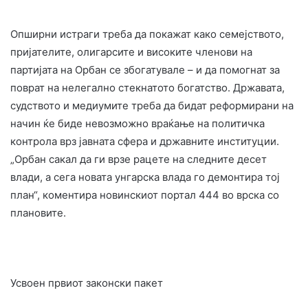
Опширни истраги треба да покажат како семејството,
пријателите, олигарсите и високите членови на
партијата на Орбан се збогатувале – и да помогнат за
поврат на нелегално стекнатото богатство. Државата,
судството и медиумите треба да бидат реформирани на
начин ќе биде невозможно враќање на политичка
контрола врз јавната сфера и државните институции.
„Орбан сакал да ги врзе рацете на следните десет
влади, а сега новата унгарска влада го демонтира тој
план“, коментира новинскиот портал 444 во врска со
плановите.
Усвоен првиот законски пакет