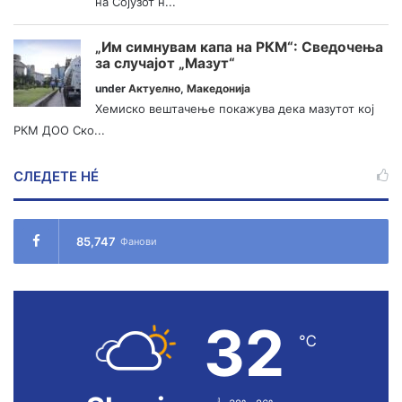
на Сојузот н...
„Им симнувам капа на РКМ“: Сведочења
за случајот „Мазут“
under
Актуелно
,
Македонија
Хемиско вештачење покажува дека мазутот кој
РКМ ДОО Ско...
СЛЕДЕТЕ НÉ
85,747
Фанови
32
℃