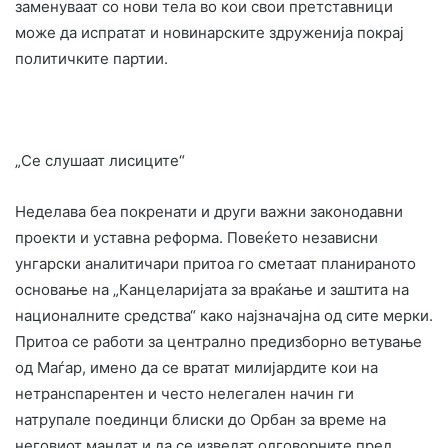
заменуваат со нови тела во кои свои претставници
може да испратат и новинарските здруженија покрај
политичките партии.
„Се слушаат лисиците“
Неделава беа покренати и други важни законодавни
проекти и уставна реформа. Повеќето независни
унгарски аналитичари притоа го сметаат планираното
основање на „Канцеларијата за враќање и заштита на
националните средства“ како најзначајна од сите мерки.
Притоа се работи за централно предизборно ветување
од Маѓар, имено да се вратат милијардите кои на
нетранспарентен и често нелегален начин ги
натрупале поединци блиски до Орбан за време на
неговиот мандат и да се изведат одговорните пред