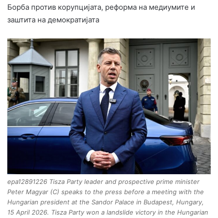
Борба против корупцијата, реформа на медиумите и
заштита на демократијата
epa12891226 Tisza Party leader and prospective prime minister
Peter Magyar (C) speaks to the press before a meeting with the
Hungarian president at the Sandor Palace in Budapest, Hungary,
15 April 2026. Tisza Party won a landslide victory in the Hungarian