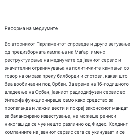
Реформа на медиумите
Во вторникот Парламентот спроведе и друго ветување
од предизборната кампања на Маѓар, имено
реструктуирање на медиумите од јавниот сервис и
значителни ограничувања на политичките кампањи со
говор на омраза преку билборди и спотови, какви што
беа вообичаени под Орбан. За време на 16-годишното
владеење на Орбан, јавниот радиодифузен сервис во
Унгарија функционираше само како средство за
пропаганда и лажни вести и покрај законскиот мандат
за балансирано известување, не можеше речиси
никогаш да се чуе нешто различно од Фидес. Холдинг
компаниите на јавниот сервис сега се укинуваат и се