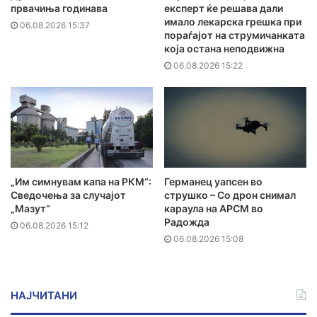
првачиња годинава
експерт ќе решава дали
имало лекарска грешка при
06.08.2026 15:37
пораѓајот на струмичанката
која остана неподвижна
06.08.2026 15:22
„Им симнувам капа на РКМ“:
Германец уапсен во
Сведочења за случајот
струшко – Со дрон снимал
„Мазут“
караула на АРСМ во
Радожда
06.08.2026 15:12
06.08.2026 15:08
НАЈЧИТАНИ