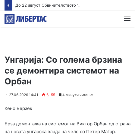
До 22 август Обвинителството треба да одлучи дали ќе подигне обвинение против Груби, во спротивно му се укинува куќниот притвор
М
Унгарија: Со голема брзина
се демонтира системот на
Орбан
27.06.2026 14:41
6,155
4 минути читање
Кено Верзек
Брза демонтажа на системот на Виктор Орбан од страна
на новата унгарска влада на чело со Петер Маѓар.