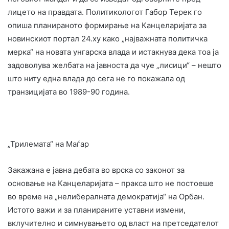
лицето на правдата. Политикологот Габор Терек го
опиша планираното формирање на Канцеларијата за
новинскиот портал 24.ху како „најважната политичка
мерка“ на новата унгарска влада и истакнува дека тоа ја
задоволува желбата на јавноста да чуе „лисици“ – нешто
што ниту една влада до сега не го покажала од
транзицијата во 1989-90 година.
„Трилемата“ на Маѓар
Закажана е јавна дебата во врска со законот за
основање на Канцеларијата – пракса што не постоеше
во време на „нелибералната демократија“ на Орбан.
Истото важи и за планираните уставни измени,
вклучително и симнувањето од власт на претседателот