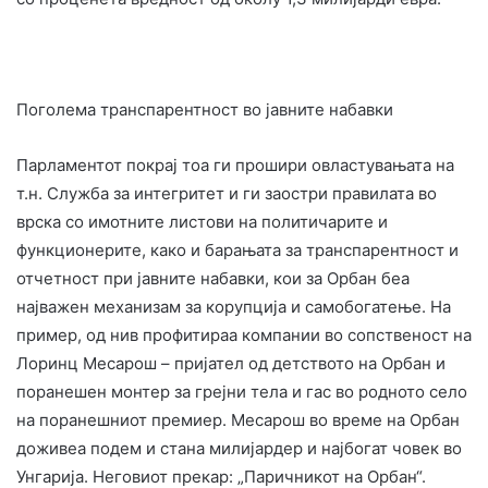
Поголема транспарентност во јавните набавки
Парламентот покрај тоа ги прошири овластувањата на
т.н. Служба за интегритет и ги заостри правилата во
врска со имотните листови на политичарите и
функционерите, како и барањата за транспарентност и
отчетност при јавните набавки, кои за Орбан беа
најважен механизам за корупција и самобогатење. На
пример, од нив профитираа компании во сопственост на
Лоринц Месарош – пријател од детството на Орбан и
поранешен монтер за грејни тела и гас во родното село
на поранешниот премиер. Месарош во време на Орбан
доживеа подем и стана милијардер и најбогат човек во
Унгарија. Неговиот прекар: „Паричникот на Орбан“.