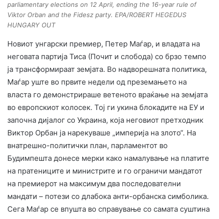
parliamentary elections on 12 April, ending the 16-year rule of
Viktor Orban and the Fidesz party. EPA/ROBERT HEGEDUS
HUNGARY OUT
Новиот унгарски премиер, Петер Маѓар, и владата на
неговата партија Тиса (Почит и слобода) со брзо темпо
ја трансформираат земјата. Во надворешната политика,
Маѓар уште во првите недели од преземањето на
власта го демонстрираше ветеното враќање на земјата
во европскиот колосек. Тој ги укина блокадите на ЕУ и
започна дијалог со Украина, која неговиот претходник
Виктор Орбан ја нарекуваше „империја на злото“. На
внатрешно-политички план, парламентот во
Будимпешта донесе мерки како намалување на платите
на пратениците и министрите и го ограничи мандатот
на премиерот на максимум два последователни
мандати – потези со длабока анти-орбанска симболика.
Сега Маѓар се впушта во справување со самата суштина