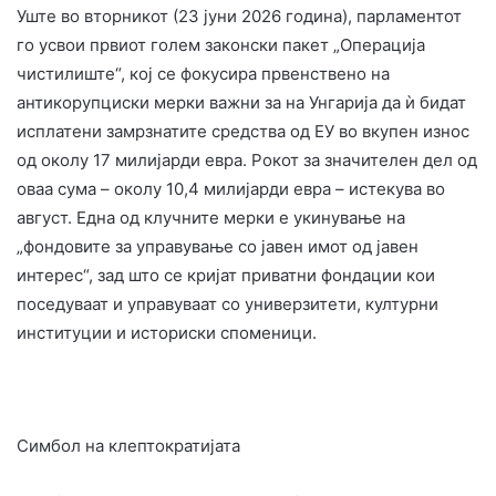
Уште во вторникот (23 јуни 2026 година), парламентот
го усвои првиот голем законски пакет „Операција
чистилиште“, кој се фокусира првенствено на
антикорупциски мерки важни за на Унгарија да ѝ бидат
исплатени замрзнатите средства од ЕУ во вкупен износ
од околу 17 милијарди евра. Рокот за значителен дел од
оваа сума – околу 10,4 милијарди евра – истекува во
август. Една од клучните мерки е укинување на
„фондовите за управување со јавен имот од јавен
интерес“, зад што се кријат приватни фондации кои
поседуваат и управуваат со универзитети, културни
институции и историски споменици.
Симбол на клептократијата