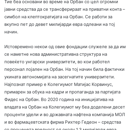
Тие беа основани во време на Орбан со цел огромни
јавни средства да се трансферираат на приватни конта –
симбол на клептократијата на Орбан. Се работи за
вкупно пет до девет милијарди евра одлеани на тој
начин.
Истовремено некои од овие фондации служеле за да им
се наметне нова административна структура на
повеќето унгарски универзитети, во кои работел
персонал лојален на Орбан. На тој начин била фактички
укината автономијата на засегнатите универзитети.
Најпознат пример е Колегиумот Матијас Корвинус,
примарен за обука на кадри и пропаганда за партијата
Фидес на Орбан. Во 2020 година на иницијатива на
владата на Орбан на Колегиумот му беа доделени десет
проценти удели и во државната нафтена компанија МОЛ
и во фармацевтската фирма Рихтер Гедеон – средства
со проценета вредност од околу 1,3 милијарди евра.