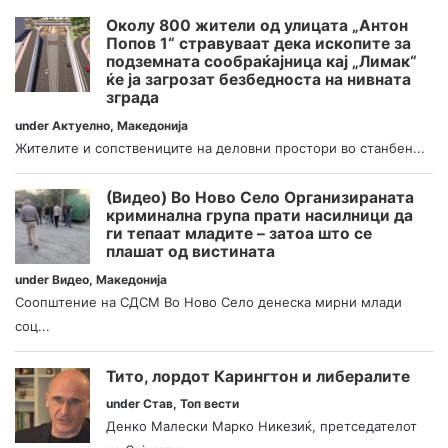
Околу 800 жители од улицата „Антон
Попов 1“ стравуваат дека ископите за
подземната сообраќајница кај „Лимак“
ќе ја загрозат безбедноста на нивната
зграда
under
Актуелно
,
Македонија
Жителите и сопствениците на деловни простори во станбен...
(Видео) Во Ново Село Организираната
криминална група прати насилници да
ги тепаат младите – затоа што се
плашат од вистината
under
Видео
,
Македонија
Соопштение на СДСМ Во Ново Село денеска мирни млади
соц...
Тито, лордот Карингтон и либералите
under
Став
,
Топ вести
Денко Малески Марко Никезиќ, претседателот