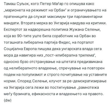
Тамаш Суљок, кого Петер Маѓар го опишува како
„марионета на режимот на Орбан“ и ограничувањето на
пратениците да служат максимум три парламентарни
мандати. Втората мерка во Унгарија наидува на критики.
Експертот за надворешна политика Жужана Селењи,
која во 90-тите уште била соработник на Орбан во
тогашната либерална партија Фидес, на порталот
Социјална Европа пишува дека унгарската влада сега
мора да навигира низ „пост-илиберална трилема“,
односно брзо отстранување на штетата предизвикана
од нелибералното владеење, спречување на повторен
подем на популизмот и строго почитување на уставните
норми. Според Селењи, клучот за ре-демократизирање
на Унгарија сега лежи во постигнување „рамнотежа
меѓу брзината, ефикасноста и владеењето на правото.
(dw)