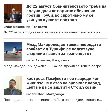
До 22 август Обвинителството треба да
одлучи дали ќе подигне обвинение
против Груби, во спротивно му се
укинува куќниот притвор
under
Македонија
,
Топ вести
До 22 август годинава истекува максималниот законски ро...
Млад Македонец со тешка повреда го
враќаат од Турција: се подготвува
владиниот авион за транспортот
under
Актуелно
,
Македонија
Млад македонски државјанин кој се здобил со тешка повре...
Костреш: Памфлетот со навреди кон
Филипче не е став на српскиот народ,
целта е да се заштити Стоиљковиќ
under
Избор
,
Македонија
Претседателот на опозициската Лига на социјалдемократи...