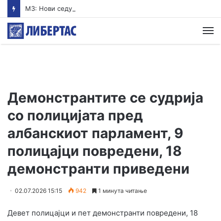
МЗ: Нови седум случаи на инфекција со вирусот Западен Нил, сите од Скопје
М
Демонстрантите се судрија
со полицијата пред
албанскиот парламент, 9
полицајци повредени, 18
демонстранти приведени
02.07.2026 15:15
942
1 минута читање
Девет полицајци и пет демонстранти повредени, 18