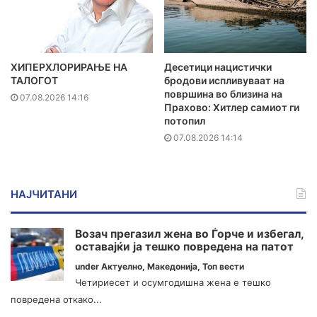
ХИПЕРХЛОРИРАЊЕ НА
Десетици нацистички
ТАЛОГОТ
бродови испливуваат на
површина во близина на
07.08.2026 14:16
Прахово: Хитлер самиот ги
потопил
07.08.2026 14:14
НАЈЧИТАНИ
Возач прегазил жена во Ѓорче и избегал,
оставајќи ја тешко повредена на патот
under
Актуелно
,
Македонија
,
Топ вести
Четириесет и осумгодишна жена е тешко
повредена откако...