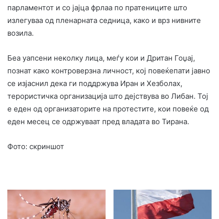
парламентот и со јајца фрлаа по пратениците што
излегуваа од пленарната седница, како и врз нивните
возила.
Беа уапсени неколку лица, меѓу кои и Дритан Гоџај,
познат како контроверзна личност, кој повеќепати јавно
се изјаснил дека ги поддржува Иран и Хезболах,
терористичка организација што дејствува во Либан. Тој
е еден од организаторите на протестите, кои повеќе од
еден месец се одржуваат пред владата во Тирана.
Фото: скриншот