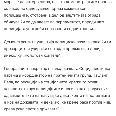
мораше да интервенира, на што демонстрантите почнаа
со насилно однесување, фрлаа камења кон
полицајците, отстранија дел од заштитната ограда
обидувајќи се да влезат во парламентот, поради што
полицијата употреби солзавец и водни топови.
Демонстрантите уништија полициски возила кршејќи ги
прозорците и удирајќи со тврди предмети, а фрлија
инеколку „молотови коктели“.
Генералниот секретар на владејачката Социјалистичка
партија и координатор на пратеничката група, Таулант
Бала, во реакција на социјалните мрежи го осуди
насилството врз полицајците и повика на оградување
од ваквите акти нагласувајќи дека „крвта на полицијата
е крв на државата“ и дека „кој ќе крене рака против нив,
крева рака против државата“.