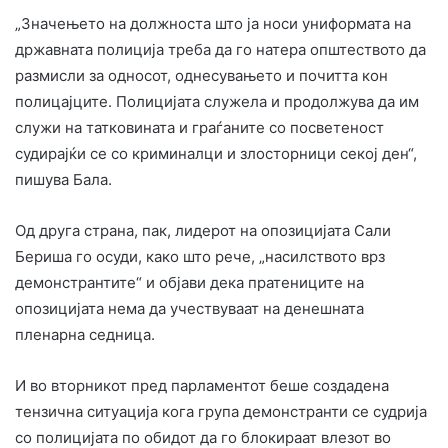
„Значењето на должноста што ја носи униформата на
државната полиција треба да го натера општеството да
размисли за односот, однесувањето и почитта кон
полицајците. Полицијата служела и продолжува да им
служи на татковината и граѓаните со посветеност
судирајќи се со криминалци и злосторници секој ден“,
пишува Бала.
Од друга страна, пак, лидерот на опозицијата Сали
Бериша го осуди, како што рече, „насилството врз
демонстрантите“ и објави дека пратениците на
опозицијата нема да учествуваат на денешната
пленарна седница.
И во вторникот пред парламентот беше создадена
тензична ситуација кога група демонстранти се судрија
со полицијата по обидот да го блокираат влезот во