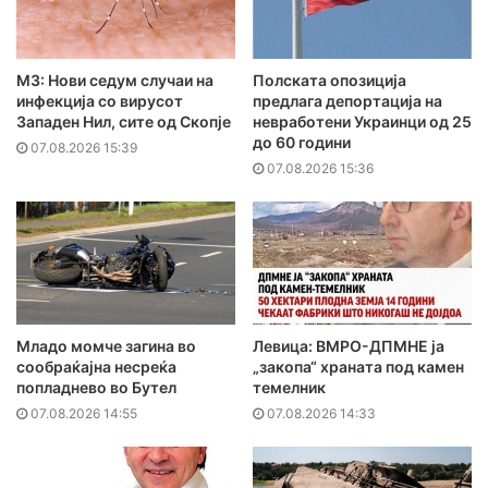
МЗ: Нови седум случаи на
Полската опозиција
инфекција со вирусот
предлага депортација на
Западен Нил, сите од Скопје
невработени Украинци од 25
до 60 години
07.08.2026 15:39
07.08.2026 15:36
Младо момче загина во
Левица: ВМРО-ДПМНЕ ја
сообраќајна несреќа
„закопа“ храната под камен
попладнево во Бутел
темелник
07.08.2026 14:55
07.08.2026 14:33