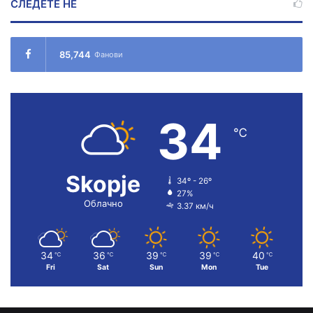
СЛЕДЕТЕ НÉ
85,744
Фанови
34
℃
Skopje
34º - 26º
27%
Облачно
3.37 км/ч
34
36
39
39
40
℃
℃
℃
℃
℃
Fri
Sat
Sun
Mon
Tue