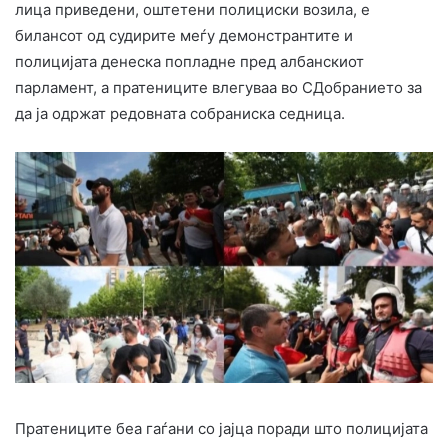
лица приведени, оштетени полициски возила, е
билансот од судирите меѓу демонстрантите и
полицијата денеска попладне пред албанскиот
парламент, а пратениците влегуваа во СДобранието за
да ја одржат редовната собраниска седница.
Пратениците беа гаѓани со јајца поради што полицијата