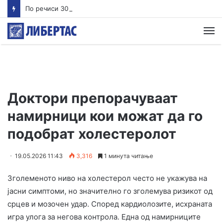
По речиси 30 години почнува судењето за убиството на Тупак Шакур
М
Доктори препорачуваат
намирници кои можат да го
подобрат холестеролот
19.05.2026 11:43
3,316
1 минута читање
Зголеменото ниво на холестерол често не укажува на
јасни симптоми, но значително го зголемува ризикот од
срцев и мозочен удар. Според кардиолозите, исхраната
игра улога за негова контрола. Една од намирниците