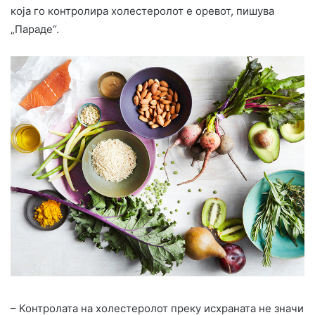
која го контролира холестеролот е оревот, пишува
„Параде“.
– Контролата на холестеролот преку исхраната не значи