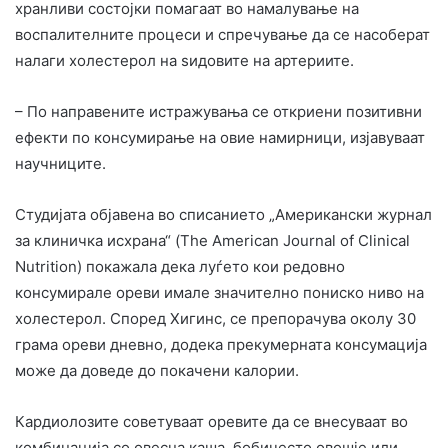
хранливи состојки помагаат во намалување на
воспалителните процеси и спречување да се насоберат
налаги холестерол на ѕидовите на артериите.
– По направените истражувања се откриени позитивни
ефекти по консумирање на овие намирници, изјавуваат
научниците.
Студијата објавена во списанието „Американски журнал
за клиничка исхрана“ (The American Journal of Clinical
Nutrition) покажала дека луѓето кои редовно
консумирале ореви имале значително пониско ниво на
холестерол. Според Хигинс, се препорачува околу 30
грама ореви дневно, додека прекумерната консумација
може да доведе до покачени калории.
Кардиолозите советуваат оревите да се внесуваат во
комбинација со овесна каша, бобичесто овошје или