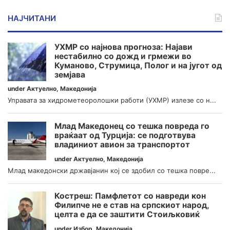
НАЈЧИТАНИ
УХМР со најнова прогноза: Најави
нестабилно со дожд и грмежи во
Куманово, Струмица, Полог и на југот од
земјава
under
Актуелно
,
Македонија
Управата за хидрометеоролошки работи (УХМР) излезе со н...
Млад Македонец со тешка повреда го
враќаат од Турција: се подготвува
владиниот авион за транспортот
under
Актуелно
,
Македонија
Млад македонски државјанин кој се здобил со тешка повре...
Костреш: Памфлетот со навреди кон
Филипче не е став на српскиот народ,
целта е да се заштити Стоиљковиќ
under
Избор
,
Македонија