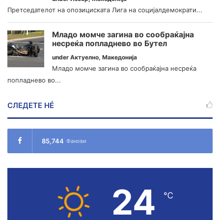
Претседателот на опозициската Лига на социјалдемократи...
Младо момче загина во сообраќајна
несреќа попладнево во Бутел
under
Актуелно
,
Македонија
Младо момче загина во сообраќајна несреќа
попладнево во...
СЛЕДЕТЕ НÉ
85,744
Фанови
24
℃