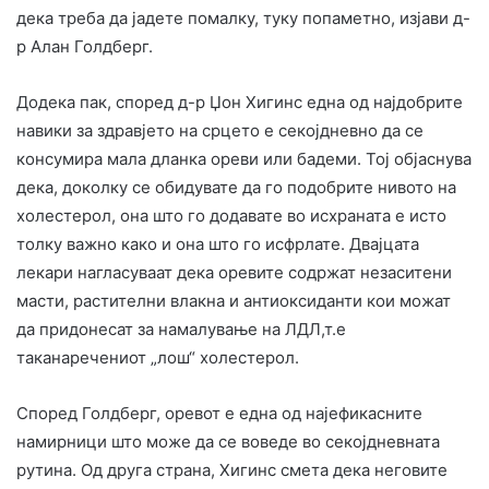
дека треба да јадете помалку, туку попаметно, изјави д-
р Алан Голдберг.
Додека пак, според д-р Џон Хигинс една од најдобрите
навики за здравјето на срцето е секојдневно да се
консумира мала дланка ореви или бадеми. Тој објаснува
дека, доколку се обидувате да го подобрите нивото на
холестерол, она што го додавате во исхраната е исто
толку важно како и она што го исфрлате. Двајцата
лекари нагласуваат дека оревите содржат незаситени
масти, растителни влакна и антиоксиданти кои можат
да придонесат за намалување на ЛДЛ,т.е
таканаречениот „лош“ холестерол.
Според Голдберг, оревот е една од најефикасните
намирници што може да се воведе во секојдневната
рутина. Од друга страна, Хигинс смета дека неговите