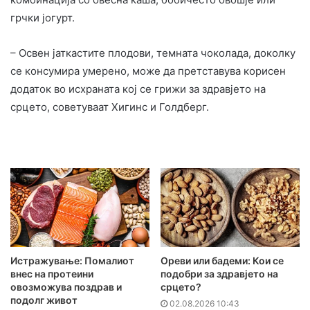
грчки јогурт.
– Освен јаткастите плодови, темната чоколада, доколку
се консумира умерено, може да претставува корисен
додаток во исхраната кој се грижи за здравјето на
срцето, советуваат Хигинс и Голдберг.
Истражување: Помалиот
Ореви или бадеми: Кои се
внес на протеини
подобри за здравјето на
овозможува поздрав и
срцето?
подолг живот
02.08.2026 10:43