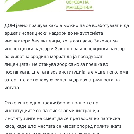
ДОМ јавно прашува како е можно да се вработуваат и да
вршат инспекциски надзори во индустријата
инспектори без лиценци, кога согласно Законот за
инспекциски надзор и Законот за инспекциски надзор
во животна средина мораат да ја поседуваат
лиценцата? Не станува збор само за грешка во
постапката, штетата врз институцијата е уште поголема
затоа што се нанесува силен удар врз стручноста на
истата.
Ова е уште едно предизборно полнење на
институциите со партиска администрација.
Институциите не смеат да се претворат во партиска
каса, каде што местата се мерат според политичката
припадност, а не според нивното знаење и