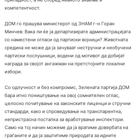
компетентност.
ДОМ го прашува министерот од ЗНАМ г-н Горан
Минчев: Вака ли ќе ја департизирате администрацијата
со наместени огласи од партиски војници? Животната
средина не може да ја зачуваат нестручни и необучени
партиски послушници, водени од мотивот да добијат
награда за својот ангажман на претстојните локални
избори.
Со одлучност и без компромис, Зелената партија ДОМ
бара итно поништување на овој сомнителен оглас,
целосно почитување на законските лиценци и стручни
стандарди, како и спроведување на транспарентна,
непристрасна постапка за вработување инспектори.
Само на тој начин можеме да ја вратиме довербата на
граѓаните и да ја заштитиме природата за идните