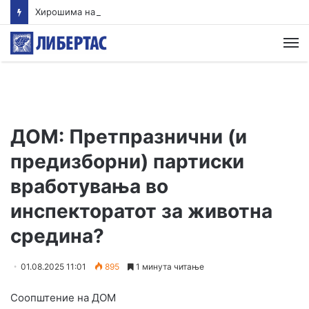
Хирошима на годишнината од атомското бомбардирање повика на целосно укинување на нуклеарното оружје
М
ДОМ: Претпразнични (и
предизборни) партиски
вработувања во
инспекторатот за животна
средина?
01.08.2025 11:01
895
1 минута читање
Соопштение на ДОМ