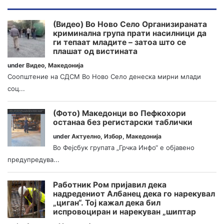
(Видео) Во Ново Село Организираната
криминална група прати насилници да
ги тепаат младите – затоа што се
плашат од вистината
under
Видео
,
Македонија
Соопштение на СДСМ Во Ново Село денеска мирни млади
соц...
(Фото) Македонци во Пефкохори
останаа без регистарски таблички
under
Актуелно
,
Избор
,
Македонија
Во Фејсбук групата „Грчка Инфо“ е објавено
предупредува...
Работник Ром пријавил дека
надредениот Албанец дека го нарекувал
„циган“. Тој кажал дека бил
испровоциран и нарекуван „шиптар