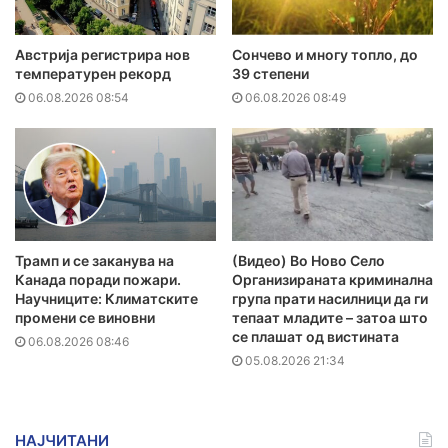
Австрија регистрира нов
Сончево и многу топло, до
температурен рекорд
39 степени
06.08.2026 08:54
06.08.2026 08:49
Трамп и се заканува на
(Видео) Во Ново Село
Канада поради пожари.
Организираната криминална
Научниците: Климатските
група прати насилници да ги
промени се виновни
тепаат младите – затоа што
се плашат од вистината
06.08.2026 08:46
05.08.2026 21:34
НАЈЧИТАНИ