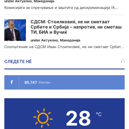
under
Актуелно
,
Македонија
Комисијата за спречување и заштита од дискриминација (К...
СДСМ: Стоилковиќ, не ни сметаат
Србите и Србија – напротив, ни сметаш
ТИ, БИА и Вучиќ
under
Актуелно
,
Македонија
Соопштение на СДСМ Иван Стоилковиќ, не ни сметаат Србит...
СЛЕДЕТЕ НÉ
85,747
Фанови
28
℃