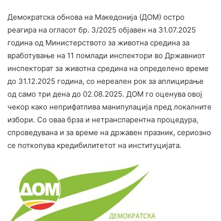
Демократска обнова на Македонија (ДОМ) остро
реагира на огласот бр. 3/2025 објавен на 31.07.2025
година од Министерството за животна средина за
вработување на 11 помлади инспектори во Државниот
инспекторат за животна средина на определено време
до 31.12.2025 година, со нереален рок за аплицирање
од само три дена до 02.08.2025. ДОМ го оценува овој
чекор како неприфатлива манипулација пред локалните
избори. Со оваа брза и нетранспарентна процедура,
спроведувана и за време на државен празник, сериозно
се поткопува кредибилитетот на институцијата.