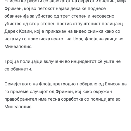
Елисон ќе работи со адвокатот на округот Хенепин, Мајк
Фримен, кој во петокот најави дека ќе поднесе
обвиненија за убиство од трет степен и несовесно
убиство од втор степен против отпуштениот полицаец
Дерек Ковин, кој е прикажан на видео снимка како со
нога му го пристиска вратот на Џорџ Флојд на улица во
Минеаполис.
Тројца полицајци вклучени во инцидентот сè уште не
се обвинети.
Семејството на Флојд претходно побарало од Елисон да
го преземе случајот од Фримен, кој како окружен
правобранител има тесна соработка со полицијата во
Минеаполис.