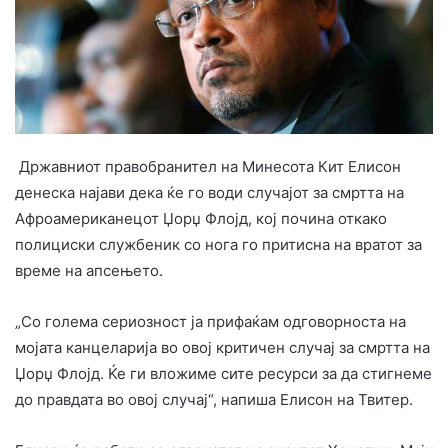
Државниот
правобранител на Минесота Кит Елисон
денеска најави дека ќе го води случајот за смртта на
Афроамериканецот Џорџ Флојд, кој почина откако
полициски службеник со нога го притисна на вратот за
време на апсењето.
„Со голема сериозност ја прифаќам одговорноста на
мојата канцеларија во овој критичен случај за смртта на
Џорџ Флојд. Ќе ги вложиме сите ресурси за да стигнеме
до правдата во овој случај“, напиша Елисон на Твитер.