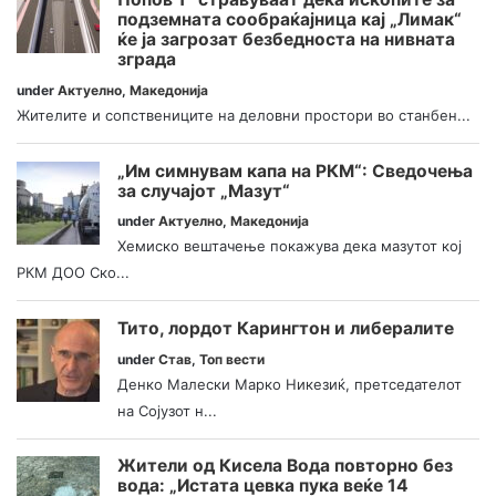
подземната сообраќајница кај „Лимак“
ќе ја загрозат безбедноста на нивната
зграда
under
Актуелно
,
Македонија
Жителите и сопствениците на деловни простори во станбен...
„Им симнувам капа на РКМ“: Сведочења
за случајот „Мазут“
under
Актуелно
,
Македонија
Хемиско вештачење покажува дека мазутот кој
РКМ ДОО Ско...
Тито, лордот Карингтон и либералите
under
Став
,
Топ вести
Денко Малески Марко Никезиќ, претседателот
на Сојузот н...
Жители од Кисела Вода повторно без
вода: „Истата цевка пука веќе 14