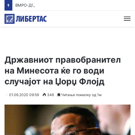
ВМРО-ДПМНЕ: Приказната на СДСМ за францускиот предлог ќе заврши како таа за мигранти за пари
М
Државниот правобранител
на Минесота ќе го води
случајот на Џорџ Флојд
01.06.2020 09:59
346
Читање помалку од 1м