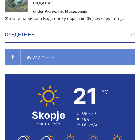
години“
under
Актуелно
,
Македонија
Жители на Кисела Вода преку објава во Фејсбук групата „...
СЛЕДЕТЕ НÉ
85,747
Фанови
21
℃
Skopje
35º - 21º
48%
Чисто небо
1.61 км/ч