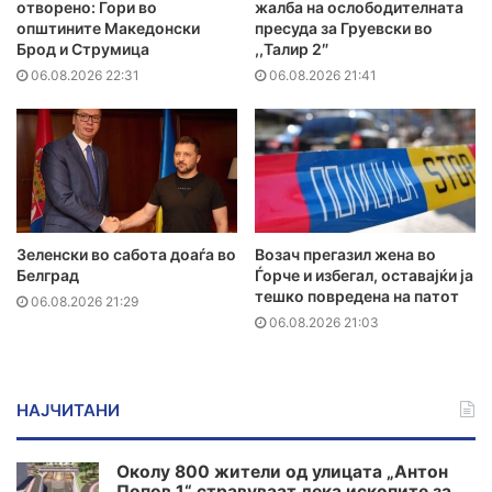
отворено: Гори во
жалба на ослободителната
општините Македонски
пресуда за Груевски во
Брод и Струмица
,,Талир 2″
06.08.2026 22:31
06.08.2026 21:41
Зеленски во сабота доаѓа во
Возач прегазил жена во
Белград
Ѓорче и избегал, оставајќи ја
тешко повредена на патот
06.08.2026 21:29
06.08.2026 21:03
НАЈЧИТАНИ
Околу 800 жители од улицата „Антон
Попов 1“ стравуваат дека ископите за