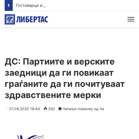
Гостиварци и натаму без пивка вода
М
ДС: Партиите и верските
заедници да ги повикаат
граѓаните да ги почитуваат
здравствените мерки
01.06.2020 18:49
392
Читање помалку од 1м