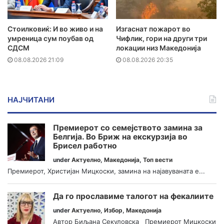
Стоилковиќ: И во живо и на
Изгаснат пожарот во
умреница сум поубав од
Чифлик, гори на други три
СДСМ
локации низ Македонија
08.08.2026 21:09
08.08.2026 20:35
НАЈЧИТАНИ
Премиерот со семејството замина за
Белгија. Во Бриж на екскурзија во
Брисел работно
under
Актуелно
,
Македонија
,
Топ вести
Премиерот, Христијан Мицкоски, замина на најавуваната е...
Да го прославиме талогот на фекалиите
under
Актуелно
,
Избор
,
Македонија
Автор Биљана Секуловска Премиерот Мицкоски