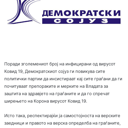
Поради зголемениот број на инфицирани од вирусот
Ковид 19, Демократскиот сојуз ги повикува сите
политички партии да инсистираат кај сите граѓани да ги
почитуваат препораките и мерките на Владата за
заштита на здравјето на граѓаните и да го спречат
ширењето на Корона вирусот Ковид 19.
Исто така, респектирајќи ја самостојноста на верските
заедници и правото на верска определба на граѓаните,