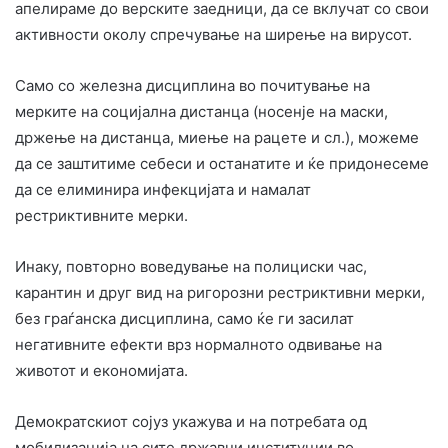
апелираме до верските заедници, да се вклучат со свои
активности околу спречување на ширење на вирусот.
Само со железна дисциплина во почитување на
мерките на социјална дистанца (носенје на маски,
држење на дистанца, миење на рацете и сл.), можеме
да се заштитиме себеси и останатите и ќе придонесеме
да се елиминира инфекцијата и намалат
рестриктивните мерки.
Инаку, повторно воведување на полициски час,
карантин и друг вид на ригорозни рестриктивни мерки,
без граѓанска дисциплина, само ќе ги засилат
негативните ефекти врз нормалното одвивање на
животот и економијата.
Демократскиот сојуз укажува и на потребата од
мобилизација на сите државни институции во