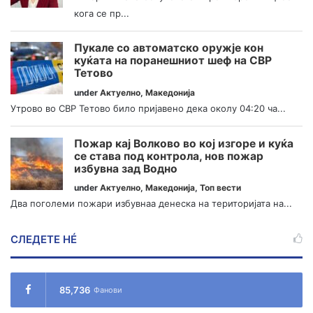
кога се пр...
Пукале со автоматско оружје кон
куќата на поранешниот шеф на СВР
Тетово
under
Актуелно
,
Македонија
Утрово во СВР Тетово било пријавено дека околу 04:20 ча...
Пожар кај Волково во кој изгоре и куќа
се става под контрола, нов пожар
избувна зад Водно
under
Актуелно
,
Македонија
,
Топ вести
Два поголеми пожари избувнаа денеска на територијата на...
СЛЕДЕТЕ НÉ
85,736
Фанови