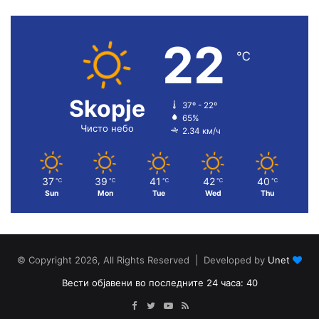
22
℃
Skopje
37º - 22º
65%
Чисто небо
2.34 км/ч
37
39
41
42
40
℃
℃
℃
℃
℃
Sun
Mon
Tue
Wed
Thu
© Copyright 2026, All Rights Reserved | Developed by
Unet
Вести објавени во последните 24 часа: 40
Facebook
Twitter
YouTube
RSS