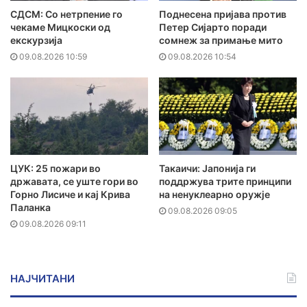
СДСМ: Со нетрпение го
Поднесена пријава против
чекаме Мицкоски од
Петер Сијарто поради
екскурзија
сомнеж за примање мито
09.08.2026 10:59
09.08.2026 10:54
ЦУК: 25 пожари во
Такаичи: Јапонија ги
државата, се уште гори во
поддржува трите принципи
Горно Лисиче и кај Крива
на ненуклеарно оружје
Паланка
09.08.2026 09:05
09.08.2026 09:11
НАЈЧИТАНИ