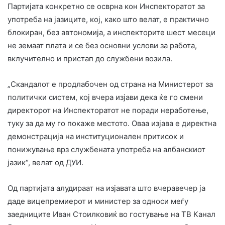
Партијата конкретно се осврна кон Инспекторатот за
употреба на јазиците, кој, како што велат, е практично
блокиран, без автономија, а инспекторите шест месеци
не земаат плата и се без основни услови за работа,
вклучително и пристап до службени возила.
„Скандалот е продлабочен од страна на Министерот за
политички систем, кој вчера изјави дека ќе го смени
директорот на Инспекторатот не поради неработење,
туку за да му го покаже местото. Оваа изјава е директна
демонстрација на институционален притисок и
понижување врз службената употреба на албанскиот
јазик“, велат од ДУИ.
Од партијата алудираат на изјавата што вчеравечер ја
даде вицепремиерот и министер за односи меѓу
заедниците Иван Стоилковиќ во гостување на ТВ Канал