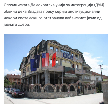
Опозициската Демократска унија за интеграција (ДУИ)
обвини дека Владата преку серија институционални
чекори системски го отстранува албанскиот јазик од
јавната сфера.