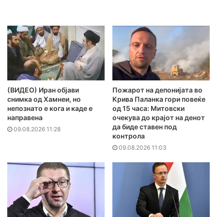
(ВИДЕО) Иран објави
Пожарот на депонијата во
снимка од Хамнеи, но
Крива Паланка гори повеќе
непознато е кога и каде е
од 15 часа: Митовски
направена
очекува до крајот на денот
да биде ставен под
09.08.2026 11:28
контрола
09.08.2026 11:03