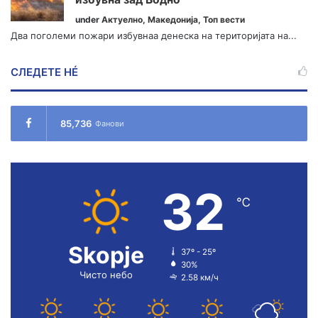
under
Актуелно
,
Македонија
,
Топ вести
Два поголеми пожари избувнаа денеска на територијата на...
СЛЕДЕТЕ НÉ
85,736
Фанови
32
℃
Skopje
37º - 25º
30%
Чисто небо
2.58 км/ч