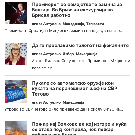
Премиерот со семејството замина за
Белгија. Во Бриж на екскурзија во
Брисел работно
under
Актуелно
,
Македонија
,
Топ вести
Премиерот, Христијан Мицкоски, замина на најавуваната е...
Да го прославиме талогот на фекалиите
under
Актуелно
,
Избор
,
Македонија
Автор Биљана Секуловска Премиерот Мицкоски
кога се пр...
Пукале со автоматско оружје кон
куќата на поранешниот шеф на СВР
Тетово
under
Актуелно
,
Македонија
Утрово во СВР Тетово било пријавено дека околу 04:20 ча...
Пожар кај Волково во кој изгоре и куќа
се става под контрола, нов пожар
избувна зад Водно