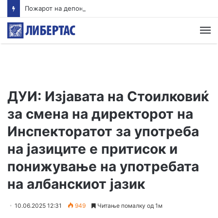
Пожарот на депонијата во Крива Паланка гори повеќе од 15 часа: Митовски очекува до крајот на денот да биде ставен под контрола
М
ДУИ: Изјавата на Стоилковиќ
за смена на директорот на
Инспекторатот за употреба
на јазиците е притисок и
понижување на употребата
на албанскиот јазик
10.06.2025 12:31
949
Читање помалку од 1м