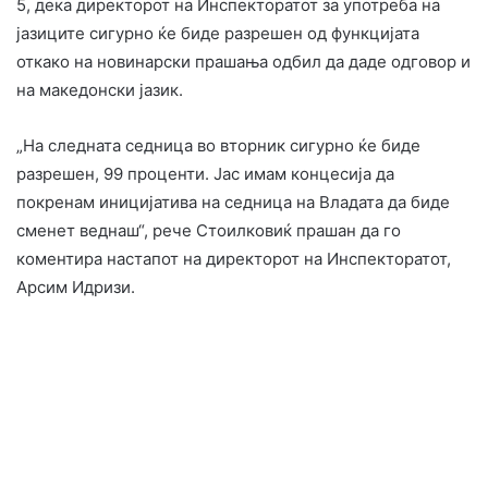
5, дека директорот на Инспекторатот за употреба на
јазиците сигурно ќе биде разрешен од функцијата
откако на новинарски прашања одбил да даде одговор и
на македонски јазик.
„На следната седница во вторник сигурно ќе биде
разрешен, 99 проценти. Јас имам концесија да
покренам иницијатива на седница на Владата да биде
сменет веднаш“, рече Стоилковиќ прашан да го
коментира настапот на директорот на Инспекторатот,
Арсим Идризи.