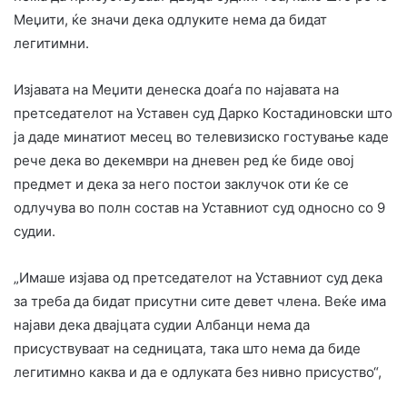
Меџити, ќе значи дека одлуките нема да бидат
легитимни.
Изјавата на Меџити денеска доаѓа по најавата на
претседателот на Уставен суд Дарко Костадиновски што
ја даде минатиот месец во телевизиско гостување каде
рече дека во декември на дневен ред ќе биде овој
предмет и дека за него постои заклучок оти ќе се
одлучува во полн состав на Уставниот суд односно со 9
судии.
„Имаше изјава од претседателот на Уставниот суд дека
за треба да бидат присутни сите девет члена. Веќе има
најави дека двајцата судии Албанци нема да
присуствуваат на седницата, така што нема да биде
легитимно каква и да е одлуката без нивно присуство“,