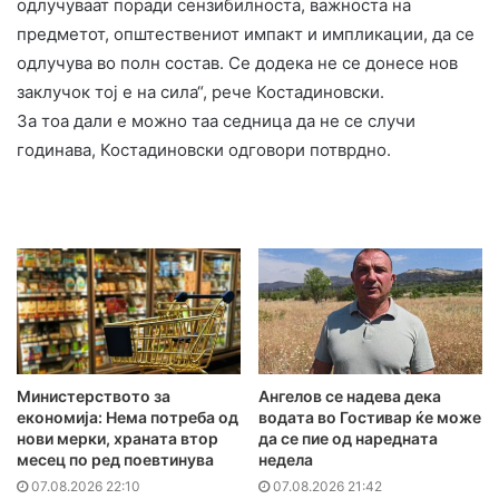
одлучуваат поради сензибилноста, важноста на
предметот, општествениот импакт и импликации, да се
одлучува во полн состав. Се додека не се донесе нов
заклучок тој е на сила“, рече Костадиновски.
За тоа дали е можно таа седница да не се случи
годинава, Костадиновски одговори потврдно.
Министерството за
Ангелов се надева дека
економија: Нема потреба од
водата во Гостивар ќе може
нови мерки, храната втор
да се пие од наредната
месец по ред поевтинува
недела
07.08.2026 22:10
07.08.2026 21:42