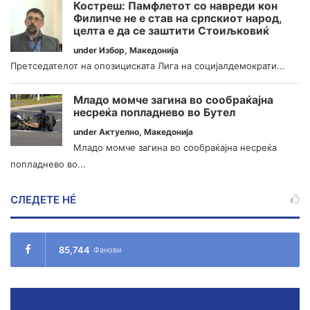
Костреш: Памфлетот со навреди кон
Филипче не е став на српскиот народ,
целта е да се заштити Стоиљковиќ
under
Избор
,
Македонија
Претседателот на опозициската Лига на социјалдемократи...
Младо момче загина во сообраќајна
несреќа попладнево во Бутел
under
Актуелно
,
Македонија
Младо момче загина во сообраќајна несреќа
попладнево во...
СЛЕДЕТЕ НÉ
85,744
Фанови