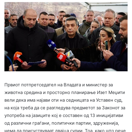
Првиот потпретседател на Владата и министер за
животна средина и просторно планирање Изет Меџити
вели дека има најави оти на седницата на Уставен суд,
на која треба да се разгледува предметот за Законот за
употреба на јазиците кој е составен од 13 иницијативи
од различни граѓани, политички партии, здруженија,
нема да присуствуваат двајца судии. Тоа, како што рече