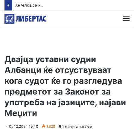
Ангелов се надева дека водата во Гостивар ќе може да се пие од наредната недела
М
Двајца уставни судии
Албанци ќе отсуствуваат
кога судот ќе го разгледува
предметот за Законот за
употреба на јазиците, најави
Меџити
05.12.2024 19:40
1,828
1 минута читање