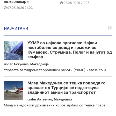
пожарникари
07.08.2026 20:06
07.08.2026 21:03
НАЈЧИТАНИ
УХМР со најнова прогноза: Најави
нестабилно со дожд и грмежи во
Куманово, Струмица, Полог и на југот од
земјава
under
Актуелно
,
Македонија
Управата за хидрометеоролошки работи (УХМР) излезе со н...
Млад Македонец со тешка повреда го
враќаат од Турција: се подготвува
владиниот авион за транспортот
under
Актуелно
,
Македонија
Млад македонски државјанин кој се здобил со тешка повре...