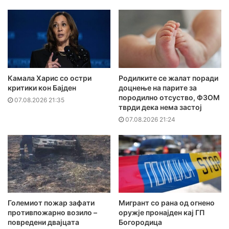
Камала Харис со остри
Родилките се жалат поради
критики кон Бајден
доцнење на парите за
породилно отсуство, ФЗОМ
07.08.2026 21:35
тврди дека нема застој
07.08.2026 21:24
Големиот пожар зафати
Мигрант со рана од огнено
противпожарно возило –
оружје пронајден кај ГП
повредени двајцата
Богородица