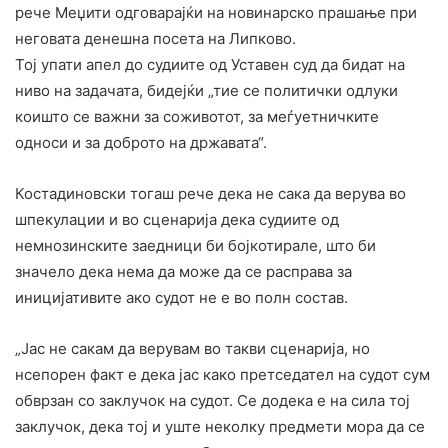
рече Меџити одговарајќи на новинарско прашање при
неговата денешна посета на Липково.
Тој упати апел до судиите од Уставен суд да бидат на
ниво на задачата, бидејќи „тие се политички одлуки
коишто се важни за соживотот, за меѓуетничките
односи и за доброто на државата“.
Костадиновски тогаш рече дека не сака да верува во
шпекулации и во сценарија дека судиите од
немнозинските заедници би бојкотирале, што би
значело дека нема да може да се расправа за
иницијативите ако судот не е во полн состав.
„Јас не сакам да верувам во такви сценарија, но
нсепорен факт е дека јас како претседател на судот сум
обврзан со заклучок на судот. Се додека е на сила тој
заклучок, дека тој и уште неколку предмети мора да се