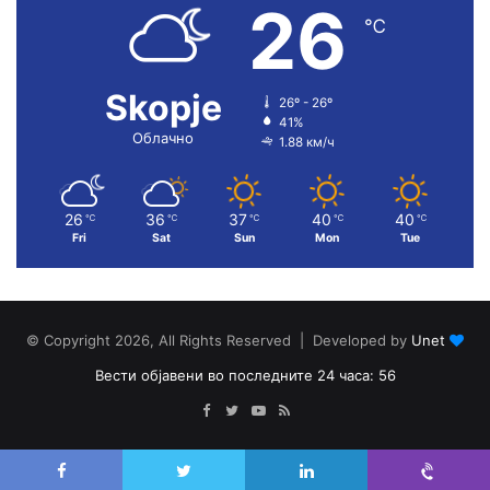
26
℃
Skopje
26º - 26º
41%
Облачно
1.88 км/ч
26
36
37
40
40
℃
℃
℃
℃
℃
Fri
Sat
Sun
Mon
Tue
© Copyright 2026, All Rights Reserved | Developed by
Unet
Вести објавени во последните 24 часа: 56
Facebook
Twitter
YouTube
RSS