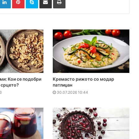
ми: Кои се подобри
Кремасто рижото со модар
а срцето?
патлиџан
3
30.07.2026 10:44