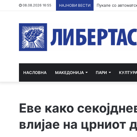
Филипче: Карпалак 
08.08.2026 16:55
НАЈНОВИ ВЕСТИ
НАСЛОВНА
МАКЕДОНИЈА
ПАРИ
КУЛТУР
Еве како секојдн
влијае на црниот 