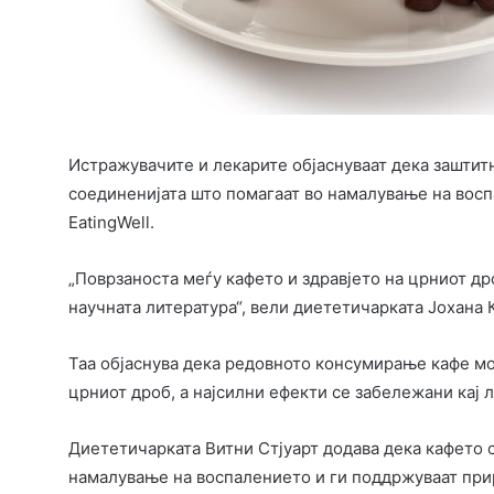
Истражувачите и лекарите објаснуваат дека заштит
соединенијата што помагаат во намалување на восп
EatingWell.
„Поврзаноста меѓу кафето и здравјето на црниот др
научната литература“, вели диететичарката Јохана К
Таа објаснува дека редовното консумирање кафе мо
црниот дроб, а најсилни ефекти се забележани кај л
Диететичарката Витни Стјуарт додава дека кафето
намалување на воспалението и ги поддржуваат при