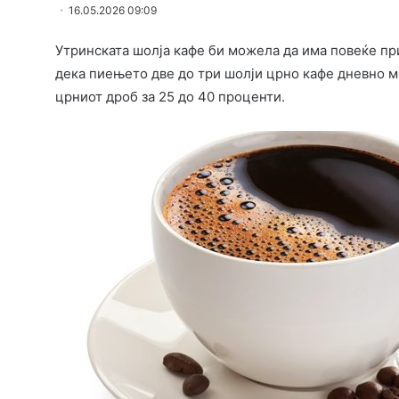
16.05.2026 09:09
Утринската шолја кафе би можела да има повеќе п
дека пиењето две до три шолји црно кафе дневно м
црниот дроб за 25 до 40 проценти.