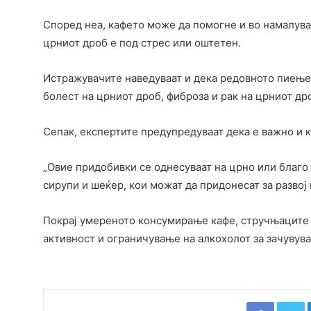
Според неа, кафето може да помогне и во намалува
црниот дроб е под стрес или оштетен.
Истражувачите наведуваат и дека редовното пиење 
болест на црниот дроб, фиброза и рак на црниот др
Сепак, експертите предупредуваат дека е важно и к
„Овие придобивки се однесуваат на црно или благо 
сирупи и шеќер, кои можат да придонесат за развој 
Покрај умереното консумирање кафе, стручњаците 
активност и ограничување на алкохолот за зачувува
Faceboo
T