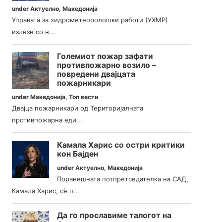
under
Актуелно
,
Македонија
Управата за хидрометеоролошки работи (УХМР)
излезе со н...
Големиот пожар зафати
противпожарно возило –
повредени двајцата
пожарникари
under
Македонија
,
Топ вести
Двајца пожарникари од Територијалната
противпожарна еди...
Камала Харис со остри критики
кон Бајден
under
Актуелно
,
Македонија
Поранешната потпретседателка на САД,
Камала Харис, сè п...
Да го прославиме талогот на