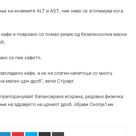
ње на ензимите ALT и AST, чие ниво се зголемува кога
кафе е поврзано со помал ризик од безалкохолна масна
об.
ако се пие кафето.
засладено кафе, а не на слатки напитоци со многу
на масен црн дроб“, вели Стјуарт.
препорачуваат балансирана исхрана, редовна физичка
ње на здравјето на црниот дроб. објави Скопје1.мк
k
witter
LinkedIn
Pinterest
Skype
Сподели преку Е-маил
Испринтај