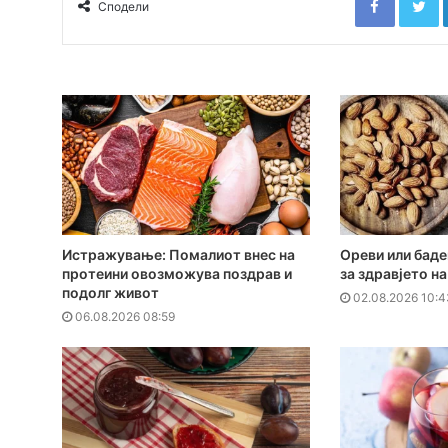
Сподели
Истражување: Помалиот внес на
Ореви или баде
протеини овозможува поздрав и
за здравјето н
подолг живот
02.08.2026 10:4
06.08.2026 08:59