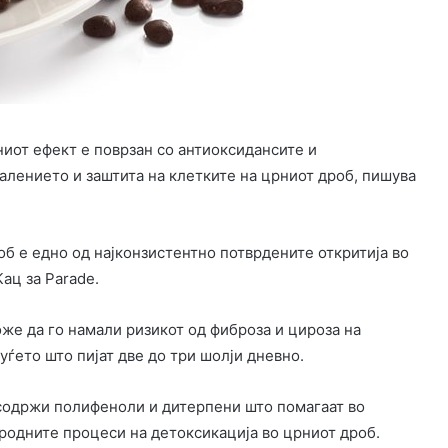
ниот ефект е поврзан со антиоксидансите и
алението и заштита на клетките на црниот дроб, пишува
об е едно од најконзистентно потврдените откритија во
ац за Parade.
же да го намали ризикот од фиброза и цироза на
уѓето што пијат две до три шолји дневно.
 содржи полифеноли и дитерпени што помагаат во
родните процеси на детоксикација во црниот дроб.