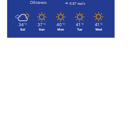
Облачно
6.87 км/ч
34
37
40
41
41
℃
℃
℃
℃
℃
Sat
Sun
Mon
Tue
Wed