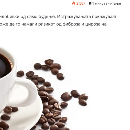
2,557
1 минута читање
ридобивки од само будење. Истражувањата покажуваат
оже да го намали ризикот од фиброза и цироза на