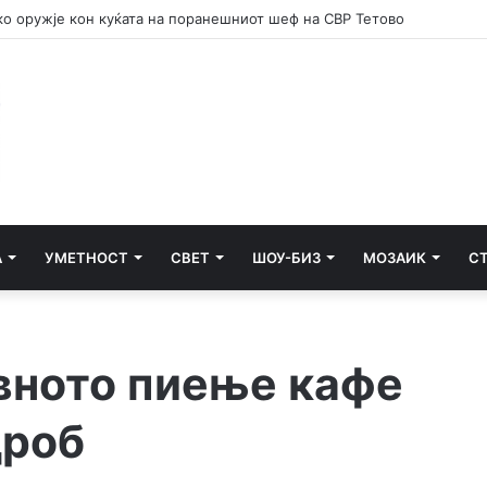
е потсетник дека мирот и стабилноста се бранат со одговорност
А
УМЕТНОСТ
СВЕТ
ШОУ-БИЗ
МОЗАИК
С
евното пиење кафе
дроб