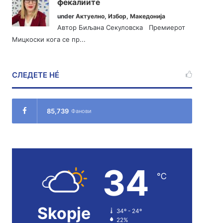
фекалиите
under
Актуелно
,
Избор
,
Македонија
Автор Биљана Секуловска Премиерот
Мицкоски кога се пр...
СЛЕДЕТЕ НÉ
85,739
Фанови
34
℃
Skopje
34º - 24º
22%