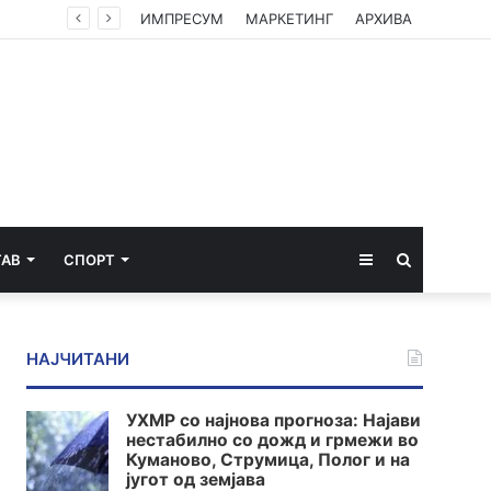
ИМПРЕСУМ
МАРКЕТИНГ
АРХИВА
Sidebar
Пребарај
ТАВ
СПОРТ
за
НАЈЧИТАНИ
УХМР со најнова прогноза: Најави
нестабилно со дожд и грмежи во
Куманово, Струмица, Полог и на
југот од земјава