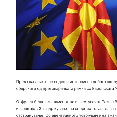
Пред гласањето се водеше интензивна дебата окол
обврските од преговарачката рамка со Европската У
Отфрлен беше амандманот на известувачот Томас Ва
извештајот. За задржување на спорниот став гласаа
отстранување. Со евентуалното усвојување на ама