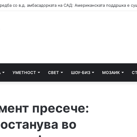
А
УМЕТНОСТ
СВЕТ
ШОУ-БИЗ
МОЗАИК
С
мент пресече:
 останува во