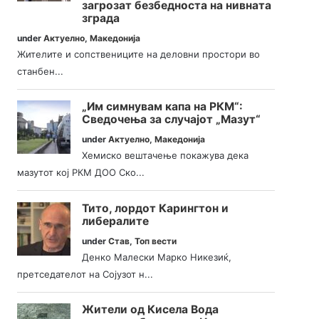
загрозат безбедноста на нивната
зграда
under
Актуелно
,
Македонија
Жителите и сопствениците на деловни простори во
станбен...
„Им симнувам капа на РКМ“:
Сведочења за случајот „Мазут“
under
Актуелно
,
Македонија
Хемиско вештачење покажува дека
мазутот кој РКМ ДОО Ско...
Тито, лордот Карингтон и
либералите
under
Став
,
Топ вести
Денко Малески Марко Никезиќ,
претседателот на Сојузот н...
Жители од Кисела Вода