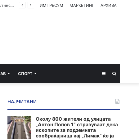
(ФОТО) Ахмети на средба со в.д. амбасадорката на САД: Американската поддршка е суштинска за зачувување на духот на Охридскиот договор
ИМПРЕСУМ
МАРКЕТИНГ
АРХИВА
Sidebar
Пребарај
ТАВ
СПОРТ
за
НАЈЧИТАНИ
Околу 800 жители од улицата
„Антон Попов 1“ стравуваат дека
ископите за подземната
сообраќајница кај „Лимак“ ќе ја