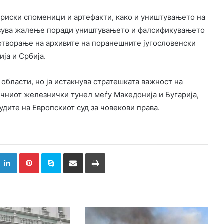
ториски споменици и артефакти, како и уништувањето на
азува жалење поради уништувањето и фалсификувањето
д отворање на архивите на поранешните југословенски
ја и Србија.
области, но ја истакнува стратешката важност на
ичниот железнички тунел меѓу Македонија и Бугарија,
дите на Европскиот суд за човекови права.
k
witter
LinkedIn
Pinterest
Skype
Сподели преку Е-маил
Испринтај