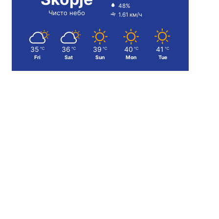
48%
Чисто небо
1.61 км/ч
35
36
39
40
41
℃
℃
℃
℃
℃
Fri
Sat
Sun
Mon
Tue