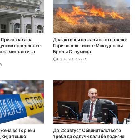
Приказната на
Два активни пожари на отворено:
ускиот предлог ќе
Гори во општините Македонски
а за мигранти за
Брод и Струмица
06.08.2026 22:31
0
 жена во Ѓорче и
До 22 август Обвинителството
јќи ја тешко
треба да одлучи дали ќе подигне