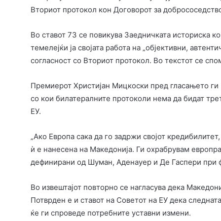
Вториот протокол кон Договорот за добрососедство
Во ставот 73 се повикува Заедничката историска ком
темелејќи ја својата работа на „објективни, автент
согласност со Вториот протокол. Во текстот се спом
Премиерот Христијан Мицкоски пред гласањето ги
со кои билатералните протоколи нема да бидат тре
ЕУ.
„Ако Европа сака да го задржи својот кредибилитет,
ѝ е нанесена на Македонија. Ги охрабрувам европр
дефинирани од Шуман, Аденауер и Де Гаспери при ф
Во извештајот повторно се нагласува дека Македони
Потврден е и ставот на Советот на ЕУ дека следнат
ќе ги спроведе потребните уставни измени.