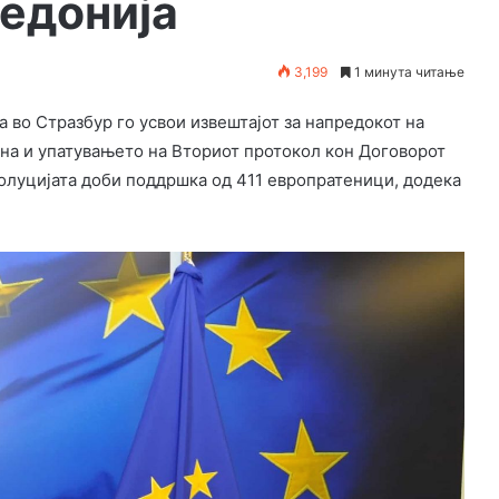
кедонија
3,199
1 минута читање
 во Стразбур го усвои извештајот за напредокот на
ана и упатувањето на Вториот протокол кон Договорот
золуцијата доби поддршка од 411 европратеници, додека