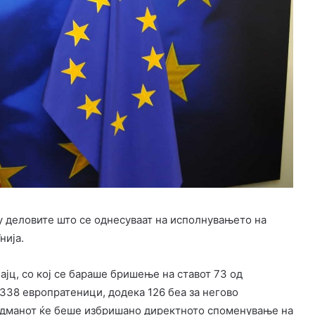
у деловите што се однесуваат на исполнувањето на
нија.
јц, со кој се бараше бришење на ставот 73 од
 338 европратеници, додека 126 беа за негово
ндманот ќе беше избришано директното споменување на