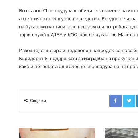
Во ставот 71 се осудуваат обидите за замена на ис
автентичното културно наследство. Воедно се изр
на бугарски натписи, а се нагласува и потребата о
тајни служби УДБА и КОС, кои се чуваат во Македони
Извештајот нотира и недоволен напредок во повеќе 
Коридорот 8, поддршката за изградба на прекугран
како и потребата од целосно спроведување на пресу
Faceboo
T
Сподели