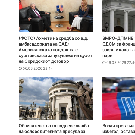
(ФОТО) Ахмети на средба со в.д.
ВМРО-ДПМНЕ: 
амбасадорката на САД:
СДСМ за франц
Американската поддршка е
заврши како та
суштинска за зачувување на духот
пари
на Охридскиот договор
06.08.2026 22:4
06.08.2026 22:44
Обвинителството поднесе жалба
Возач прегазил
на ослободителната пресуда за
избегал, остава