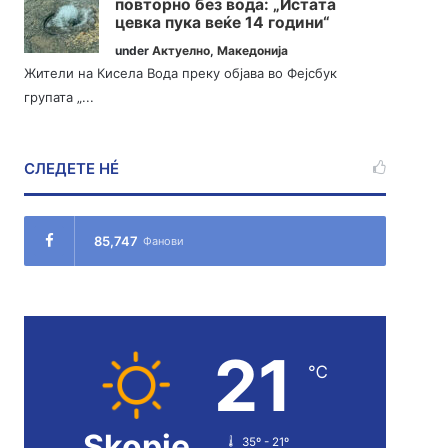
повторно без вода: „Истата
цевка пука веќе 14 години“
under
Актуелно
,
Македонија
Жители на Кисела Вода преку објава во Фејсбук
групата „...
СЛЕДЕТЕ НÉ
85,747
Фанови
21
℃
Skopje
35º - 21º