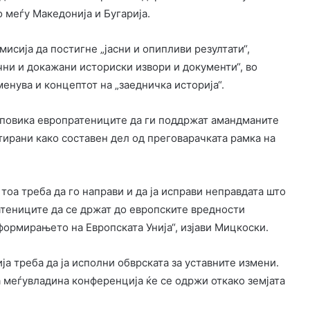
 меѓу Македонија и Бугарија.
исија да постигне „јасни и опипливи резултати“,
ични и докажани историски извори и документи“, во
енува и концептот на „заедничка историја“.
 повика европратениците да ги поддржат амандманите
тирани како составен дел од преговарачката рамка на
 тоа треба да го направи и да ја исправи неправдата што
атениците да се држат до европските вредности
ормирањето на Европската Унија“, изјави Мицкоски.
ја треба да ја исполни обврската за уставните измени.
а меѓувладина конференција ќе се одржи откако земјата