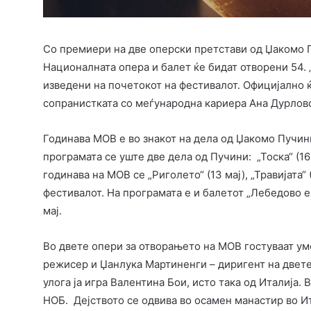
Со премиери на две оперски претстави од Џакомо П
Националната опера и балет ќе бидат отворени 54. 
изведени на почетокот на фестивалот. Официјално 
сопранистката со меѓународна кариера Ана Дурловск
Годинава МОВ е во знакот на дела од Џакомо Пучин
програмата се уште две дела од Пучини: „Тоска“ (16
годинава на МОВ се „Риголето“ (13 мај), „Травијата“ (
фестивалот. На програмата е и балетот „Лебедово е
мај.
Во двете опери за отворањето на МОВ гостуваат ум
режисер и Џанлука Мартиненги – диригент на двете
улога ја игра Валентина Бои, исто така од Италија.
НОБ. Дејството се одвива во осамен манастир во Ита