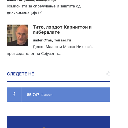
Комисијата за спречување и заштита од
дискриминација (К...
Тито, лордот Карингтон и
либералите
under
Став
,
Топ вести
Денко Малески Марко Никезиќ,
претседателот на Сојузот н...
СЛЕДЕТЕ НÉ
85,747
Фанови