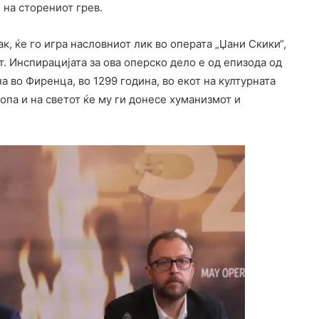
 на сторениот грев.
к, ќе го игра насловниот лик во операта „Џани Скики“,
т. Инспирацијата за ова оперско дело е од епизода од
а во Фиренца, во 1299 година, во екот на културната
ропа и на светот ќе му ги донесе хуманизмот и