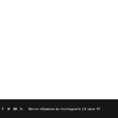
Facebook
Twitter
YouTube
RSS
Вести објавени во последните 24 часа: 61