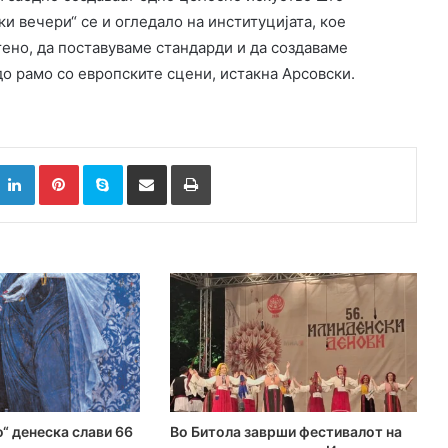
и вечери“ се и огледало на институцијата, кое
ено, да поставуваме стандарди и да создаваме
о рамо со европските сцени, истакна Арсовски.
k
witter
LinkedIn
Pinterest
Skype
Сподели преку Е-маил
Испринтај
“ денеска слави 66
Во Битола заврши фестивалот на