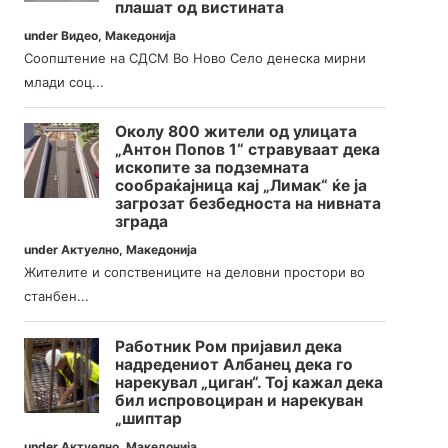
плашат од вистината
under
Видео
,
Македонија
Соопштение на СДСМ Во Ново Село денеска мирни
млади соц...
Околу 800 жители од улицата
„Антон Попов 1“ стравуваат дека
ископите за подземната
сообраќајница кај „Лимак“ ќе ја
загрозат безбедноста на нивната
зграда
under
Актуелно
,
Македонија
Жителите и сопствениците на деловни простори во
станбен...
Работник Ром пријавил дека
надредениот Албанец дека го
нарекувал „циган“. Тој кажал дека
бил испровоциран и нарекуван
„шиптар
under
Актуелно
,
Македонија