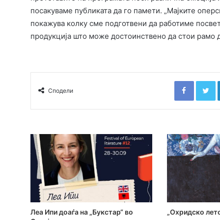
посакуваме публиката да го памети. „Мајките оперск
покажува колку сме подготвени да работиме посвет
продукција што може достоинствено да стои рамо д
Faceboo
T
Сподели
Леа Ипи доаѓа на „Букстар“ во
„Охридско лето