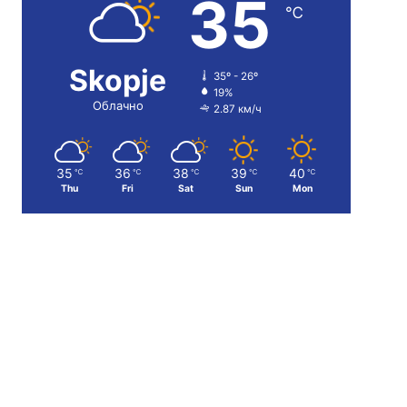
35
℃
Skopje
35º - 26º
19%
Облачно
2.87 км/ч
35
36
38
39
40
℃
℃
℃
℃
℃
Thu
Fri
Sat
Sun
Mon