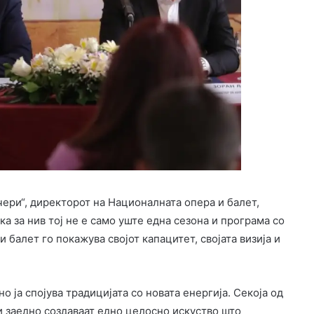
ери“, директорот на Националната опера и балет,
а за нив тој не е само уште една сезона и програма со
 балет го покажува својот капацитет, својата визија и
 ја спојува традицијата со новата енергија. Секоја од
и заедно создаваат едно целосно искуство што