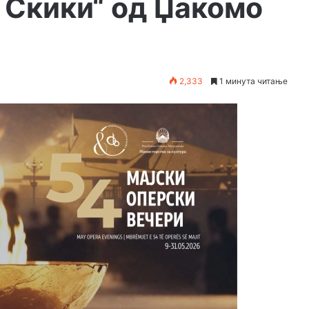
 Скики“ од Џакомо
2,333
1 минута читање