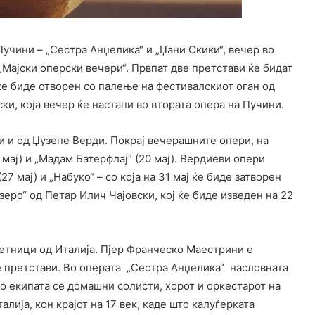
учини – „Сестра Анџелика“ и „Џани Скики“, вечер во
„Мајски оперски вечери“. Првпат две претстави ќе бидат
ќе биде отворен со палење на фестивалскиот оган од
и, која вечер ќе настапи во втората опера на Пучини.
и и од Џузепе Верди. Покрај вечерашните опери, на
 мај) и „Мадам Батерфлај“ (20 мај). Вердиеви опери
27 мај) и „Набуко“ – со која на 31 мај ќе биде затворен
зеро“ од Петар Илич Чајовски, кој ќе биде изведен на 22
етници од Италија. Пјер Франческо Маестрини е
 претстави. Во операта „Сестра Анџелика“ насловната
 Во екипата се домашни солисти, хорот и оркестарот на
лија, кон крајот на 17 век, каде што калуѓерката