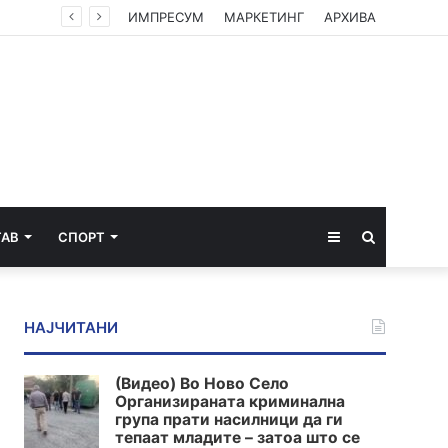
Странски медицински експерт ќе решава дали имало лекарска грешка при пораѓајот на струмичанката која остана неподвижна
ИМПРЕСУМ
МАРКЕТИНГ
АРХИВА
Sidebar
Пребарај
ТАВ
СПОРТ
за
НАЈЧИТАНИ
(Видео) Во Ново Село
Организираната криминална
група прати насилници да ги
тепаат младите – затоа што се