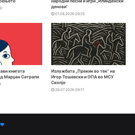
тоењето
народни песни и игри „Илинденски
денови“
40
01.08.2026 09:25
јави книгата
Изложбата „Прекин во тек“ на
од Марџан Сатрапи
Игор Тошевски и ОПА во МСУ
Скопје
9
29.07.2026 09:17