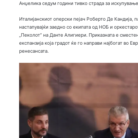
Анџелика седум години тивко страда за искупување
Италијанскиот оперски пејач Роберто Де Кандија, па
настапувајќи заедно со екипата од НОБ и оркестаро
„Пеколот“ на Данте Алигиери. Приказната е сместен
експанзија која градот ќе го направи најбогат во Ев
ренесансата.