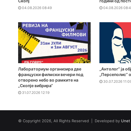
Скопј
години од пос
04.08.2026 08:49
04.08.2026 08:
Лабораториум организира две
„Антолог“ ја об
француски филмски вечери под
„Персеполис“ 
отворено небо во рамките на
30.07.2026 11:0
„Скопје вибрира“
31.07.2026 12:19
© Copyright 2026, All Rights Reserved | Developed by
Unet