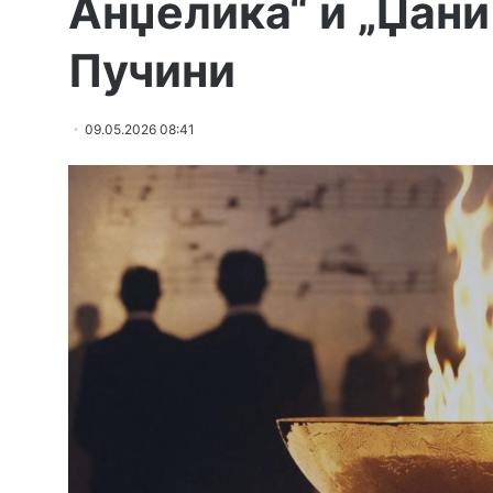
Анџелика“ и „Џани
Пучини
09.05.2026 08:41