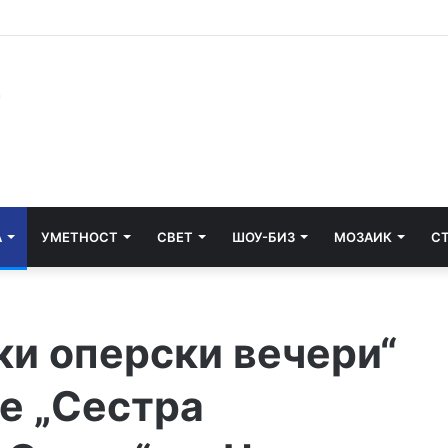
А
УМЕТНОСТ
СВЕТ
ШОУ-БИЗ
МОЗАИК
С
ки оперски вечери“
е „Сестра