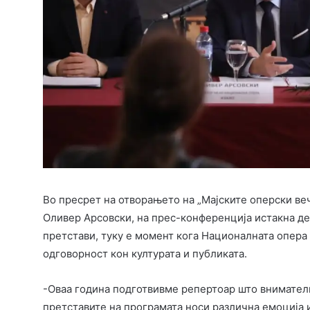
Во пресрет на отворањето на „Мајските оперски веч
Оливер Арсовски, на прес-конференција истакна дек
претстави, туку е момент кога Националната опера и
одговорност кон културата и публиката.
-Оваа година подготвивме репертоар што внимателно
претставите на програмата носи различна емоција 