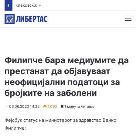
Клековски: Најголем дел од пациентите сo западнонилска треска се од Скопскиот регион и Велес
М
Филипче бара медиумите да
престанат да објавуваат
неофицијални податоци за
бројките на заболени
06.06.2020 14:25
1,093
1 минута читање
Фејсбук статус на министерот за здравство Венко
Филипче: