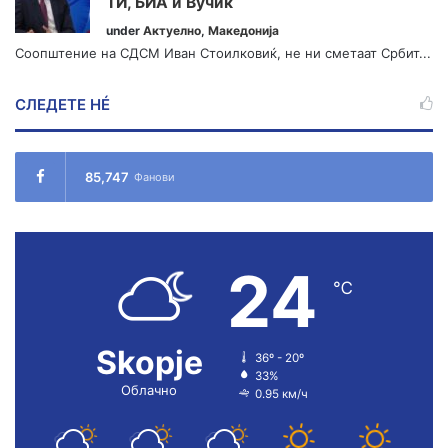
ТИ, БИА и Вучиќ
under
Актуелно
,
Македонија
Соопштение на СДСМ Иван Стоилковиќ, не ни сметаат Србит...
СЛЕДЕТЕ НÉ
85,747
Фанови
24
℃
Skopje
36º - 20º
33%
Облачно
0.95 км/ч