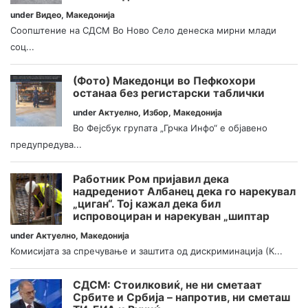
under
Видео
,
Македонија
Соопштение на СДСМ Во Ново Село денеска мирни млади
соц...
(Фото) Македонци во Пефкохори
останаа без регистарски таблички
under
Актуелно
,
Избор
,
Македонија
Во Фејсбук групата „Грчка Инфо“ е објавено
предупредува...
Работник Ром пријавил дека
надредениот Албанец дека го нарекувал
„циган“. Тој кажал дека бил
испровоциран и нарекуван „шиптар
under
Актуелно
,
Македонија
Комисијата за спречување и заштита од дискриминација (К...
СДСМ: Стоилковиќ, не ни сметаат
Србите и Србија – напротив, ни сметаш