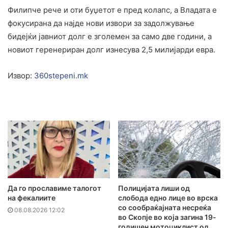
Филипче рече и оти буџетот е пред колапс, а Владата е
фокусирана да најде нови извори за задолжување
бидејќи јавниот долг е зголемен за само две години, а
новиот геренериран долг изнесува 2,5 милијарди евра.
Извор:
360stepeni.mk
Да го прославиме талогот
Полицијата лиши од
на фекалиите
слобода едно лице во врска
со сообраќајната несреќа
08.08.2026 12:02
во Скопје во која загина 19-
годишен мотоциклист од