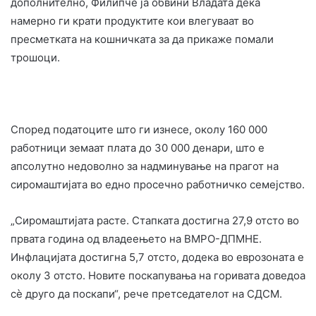
дополнително, Филипче ја обвини Владата дека
намерно ги крати продуктите кои влегуваат во
пресметката на кошничката за да прикаже помали
трошоци.
Според податоците што ги изнесе, околу 160 000
работници земаат плата до 30 000 денари, што е
апсолутно недоволно за надминување на прагот на
сиромаштијата во едно просечно работничко семејство.
„Сиромаштијата расте. Стапката достигна 27,9 отсто во
првата година од владеењето на ВМРО-ДПМНЕ.
Инфлацијата достигна 5,7 отсто, додека во еврозоната е
околу 3 отсто. Новите поскапувања на горивата доведоа
сè друго да поскапи“, рече претседателот на СДСМ.