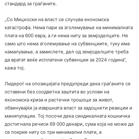
стандард за граѓаните.
„Со Мицкоски на власт се случува економска
катастрофа. Нема пари за зголемување на минималната
плата на 600 евра, а ги нема ниту за земјоделците. Не
само што нема зголемување на субвенциите, туку има
намалување, а замислете, дел од земјоделците треба
да вратат веќе исплатени субвенции за 2024 година“,
кажа тој.
Лидерот на опозицијата предупреди дека граѓаните се
оставени без соодветна заштита во услови на
економска криза и растечки трошоци за живот,
обвинувајќи ја извршната власт за задоцнети реакции и
манипулации. Тој посочи дека синдикалната кошничка
достигнала речиси 69 000 денари, сума која не може да
се покрие ниту со три минимални плати, а