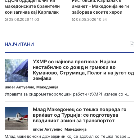
СДСМ оддаде почит на
Ристовски: Карпалак е
македонските бранители
аманет – Македонија не ги
кои загинаа кај Карпалак
заборава своите херои
08.08.2026 11:03
08.08.2026 10:54
НАЈЧИТАНИ
УХМР со најнова прогноза: Најави
нестабилно со дожд и грмежи во
Куманово, Струмица, Полог и на југот од
земјава
under
Актуелно
,
Македонија
Управата за хидрометеоролошки работи (УХМР) излезе со н...
Млад Македонец со тешка повреда го
враќаат од Турција: се подготвува
владиниот авион за транспортот
under
Актуелно
,
Македонија
Млад македонски државјанин кој се здобил со тешка повре...