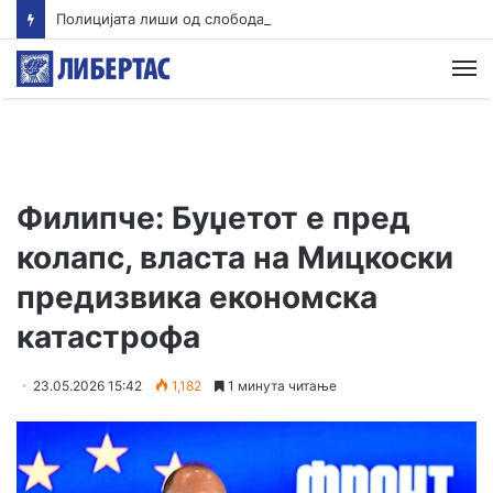
Полицијата лиши од слобода едно лице во врска со сообраќајната несреќа во Скопје во која загина 19-годишен мотоциклист од скопско
М
Филипче: Буџетот е пред
колапс, власта на Мицкоски
предизвика економска
катастрофа
23.05.2026 15:42
1,182
1 минута читање