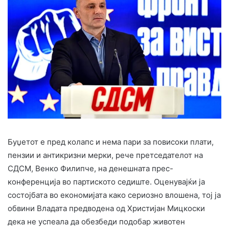
Буџетот е пред колапс и нема пари за повисоки плати,
пензии и антикризни мерки, рече претседателот на
СДСМ, Венко Филипче, на денешната прес-
конференција во партиското седиште. Оценувајќи ја
состојбата во економијата како сериозно влошена, тој ја
обвини Владата предводена од Христијан Мицкоски
дека не успеала да обезбеди подобар животен