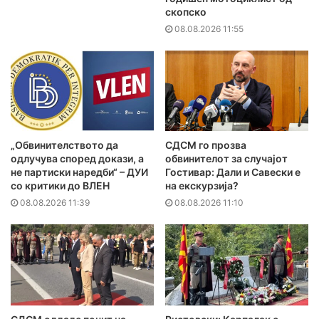
скопско
08.08.2026 11:55
„Обвинителството да
СДСМ го прозва
одлучува според докази, а
обвинителот за случајот
не партиски наредби“ – ДУИ
Гостивар: Дали и Савески е
со критики до ВЛЕН
на екскурзија?
08.08.2026 11:39
08.08.2026 11:10