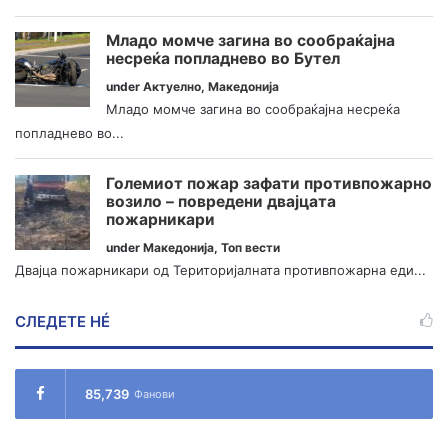
Младо момче загина во сообраќајна
несреќа попладнево во Бутел
under
Актуелно
,
Македонија
Младо момче загина во сообраќајна несреќа
попладнево во...
Големиот пожар зафати противпожарно
возило – повредени двајцата
пожарникари
under
Македонија
,
Топ вести
Двајца пожарникари од Територијалната противпожарна еди...
СЛЕДЕТЕ НÉ
85,739
Фанови