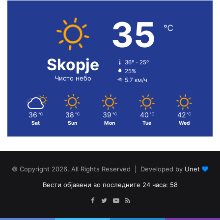
35
℃
Skopje
36º - 25º
25%
Чисто небо
5.7 км/ч
36
38
39
40
42
℃
℃
℃
℃
℃
Sat
Sun
Mon
Tue
Wed
© Copyright 2026, All Rights Reserved | Developed by
Unet
Вести објавени во последните 24 часа: 58
Facebook
Twitter
YouTube
RSS