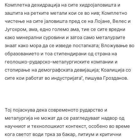
Комплетна дехидрација на сите хидројаловишта и
заштита на ретките метали кои се во нив; Комплетно
чистење на сите јаловишта пред се на Лојане, Велес и
Југохром, ама, едно големо ама, тие се сите вредни
како минерални суровини и затоа само металурзите
знаат како мора да се изведе постапката; Вложување во
образованието и тоа стипендирани од страна на
геолошко-рударско-металургиските компании и
стопирање на демографската девијација; Коалиција со
сите кои работат во индустријата“, пишува Грозданов.
Тој појаснува дека современото рударство и
металургија не можат да се разгледуваат надвор од
научниот и технолошкиот контекст, особено во време
кога светот води трка за бакар, литиум и критични