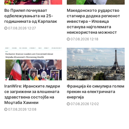
Во Прилеп почнуваат
Македонското рударство
одбележувањата на 25-
стагнира додека регионот
годишнината од Карпалак
инвестира – Иловица
останува најголемата
07.08.2026 12:27
неискористена можност
07.08.2026 12:18
IranWire: Иранските лидери
Франција ќе симулира голем
се загрижени за влошената
прекин на електричната
здравствена состојба на
енергија
Моџтаба Хамнеи
07.08.2026 12:02
07.08.2026 12:08