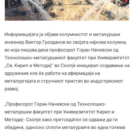
Информацијата ја објави колумнистот и металуршки
инженер Виктор Грозданов во својата најнова колумна,
во која пишува дека професорот Горан Начевски од
Технолошко-металуршкиот факултет при Универзитетот
„Св. Кирил и Методиј“ во Скопје иницирал создавање на
здружение кое ќе работи на афирмација на
металургијата и стручниот пристап во индустрискиот
развој.
„Професорот Горан Начевски од Технолошко-
металуршки факултет при Универзитетот Кирил и
Методиј- Скопје како претседател се одважи да ги
обедини, односно сплоти металурзите во една голема