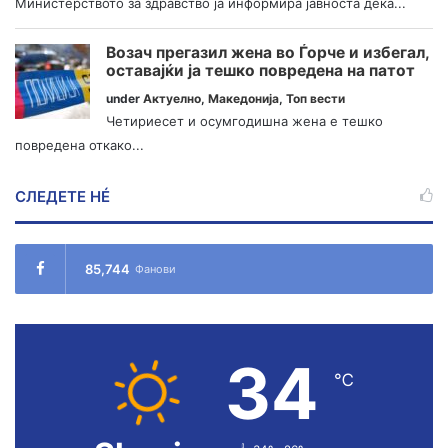
Министерството за здравство ја информира јавноста дека...
Возач прегазил жена во Ѓорче и избегал,
оставајќи ја тешко повредена на патот
under
Актуелно
,
Македонија
,
Топ вести
Четириесет и осумгодишна жена е тешко
повредена откако...
СЛЕДЕТЕ НÉ
85,744
Фанови
34
℃