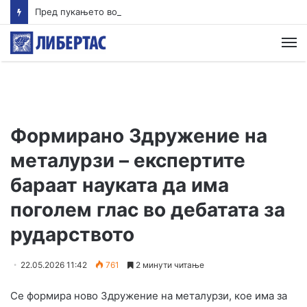
Пред пукањето во Тајланд ученикот ги убил своите баба и дедо
М
Формирано Здружение на
металурзи – експертите
бараат науката да има
поголем глас во дебатата за
рударството
22.05.2026 11:42
761
2 минути читање
Се формира ново Здружение на металурзи, кое има за