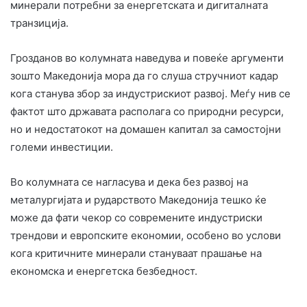
минерали потребни за енергетската и дигиталната
транзиција.
Грозданов во колумната наведува и повеќе аргументи
зошто Македонија мора да го слуша стручниот кадар
кога станува збор за индустрискиот развој. Меѓу нив се
фактот што државата располага со природни ресурси,
но и недостатокот на домашен капитал за самостојни
големи инвестиции.
Во колумната се нагласува и дека без развој на
металургијата и рударството Македонија тешко ќе
може да фати чекор со современите индустриски
трендови и европските економии, особено во услови
кога критичните минерали стануваат прашање на
економска и енергетска безбедност.