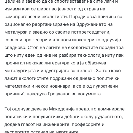
целина и заедно да се спротивстават на сите лаги и
измами кои се шират во јавноста од страна на
самопрогласени екологисти. Поради оваа причина со
рационално реорганизирање на Здружението на
металурзи и заедно со своите потпретседатели,
совесни професори и членови инженери го одлучија
следново. Стоп на лагите на екологистите поради тоа
што ниту еден од нив не разбира технологија ниту пак
прочитал некаква литература која ја објаснува
металургијата и индустријата во целост . За тоа како
лажат екологистите подржани од дневно политички
математики и некои новинари, а се е од лукративни
причини“, наведува Грозданов во колумната.
Тој оценува дека во Македонија предолго доминирале
политички и популистички дебати околу рударството,
додека гласот на инженерите, професорите и
експертите останал на маргините.