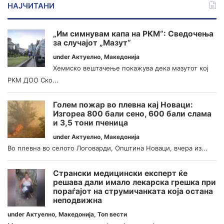
НАЈЧИТАНИ
„Им симнувам капа на РКМ“: Сведочења
за случајот „Мазут“
under
Актуелно
,
Македонија
Хемиско вештачење покажува дека мазутот кој
РКМ ДОО Ско...
Голем пожар во плевна кај Новаци:
Изгореа 800 бали сено, 600 бали слама
и 3,5 тони пченица
under
Актуелно
,
Македонија
Во плевна во селото Логоварди, Општина Новаци, вчера из...
Странски медицински експерт ќе
решава дали имало лекарска грешка при
пораѓајот на струмичанката која остана
неподвижна
under
Актуелно
,
Македонија
,
Топ вести