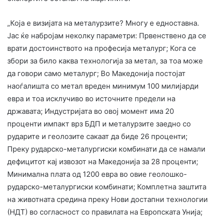
„Која е визијата на металурзите? Многу е едноставна.
Јас ќе набројам неколку параметри: Првенствено да се
врати достоинството на професија металург; Кога се
збори за било каква технологија за метал, за тоа може
да говори само металург; Во Македонија постојат
наоѓалишта со метал вреден минимум 100 милијарди
евра и тоа исклучиво во источните предели на
државата; Индустријата во овој момент има 20
проценти импакт врз БДП и металурзите заедно со
рударите и геолозите сакаат да биде 26 проценти;
Преку рударско-металургиски комбинати да се намали
дефицитот кај извозот на Македонија за 28 проценти;
Минимална плата од 1200 евра во овие геолошко-
рударско-металургиски комбинати; Комплетна заштита
на животната средина преку Нови достапни технологии
(НДТ) во согласност со правилата на Европската Унија;