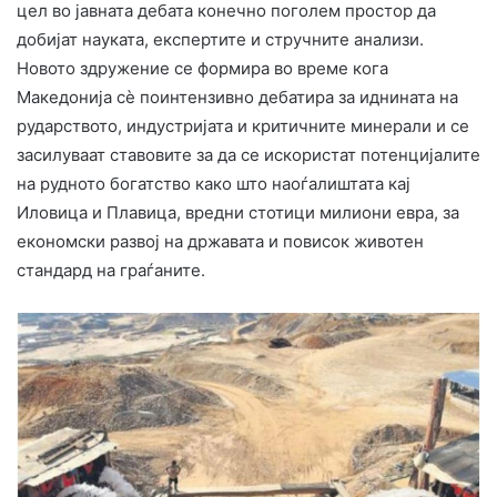
цел во јавната дебата конечно поголем простор да
добијат науката, експертите и стручните анализи.
Новото здружение се формира во време кога
Македонија сè поинтензивно дебатира за иднината на
рударството, индустријата и критичните минерали и се
засилуваат ставовите за да се искористат потенцијалите
на рудното богатство како што наоѓалиштата кај
Иловица и Плавица, вредни стотици милиони евра, за
економски развој на државата и повисок животен
стандард на граѓаните.