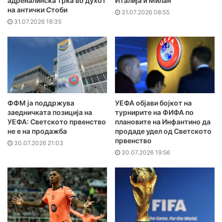
адреналинска трка во духот
Италија и Милан
на антички Стоби
31.07.2026 08:55
31.07.2026 16:35
ФФМ ја поддржува
УЕФА објави бојкот на
заедничката позиција на
турнирите на ФИФА по
УЕФА: Светското првенство
плановите на Инфантино да
не е на продажба
продаде удел од Светското
првенство
30.07.2026 21:03
30.07.2026 19:56