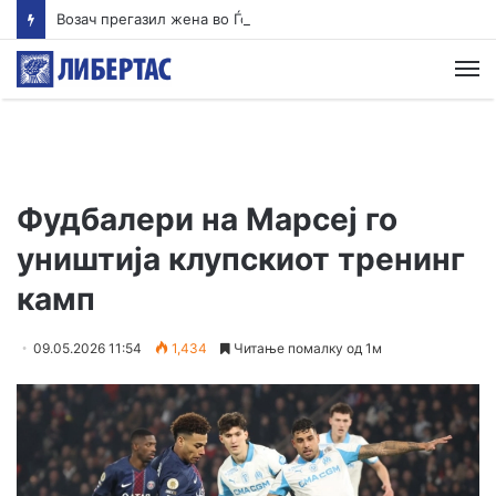
Возач прегазил жена во Ѓорче и избегал, оставајќи ја тешко повредена на патот
М
Фудбалери на Марсеј го
уништија клупскиот тренинг
камп
09.05.2026 11:54
1,434
Читање помалку од 1м