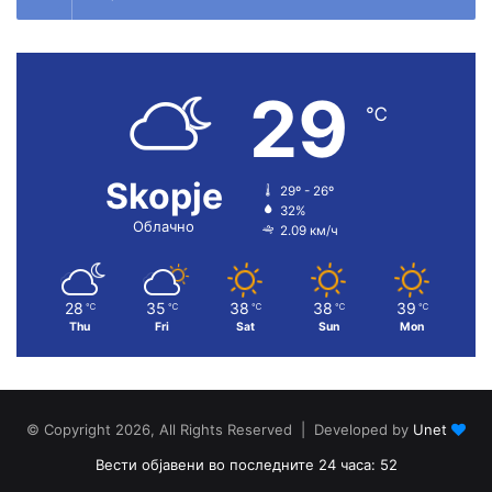
29
℃
Skopje
29º - 26º
32%
Облачно
2.09 км/ч
28
35
38
38
39
℃
℃
℃
℃
℃
Thu
Fri
Sat
Sun
Mon
© Copyright 2026, All Rights Reserved | Developed by
Unet
Вести објавени во последните 24 часа: 52