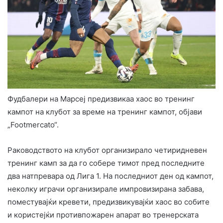
Фудбалери на Марсеј предизвикаа хаос во тренинг
кампот на клубот за време на тренинг кампот, објави
„Footmercato“.
Раководството на клубот организирало четиридневен
тренинг камп за да го собере тимот пред последните
два натпревара од Лига 1. На последниот ден од кампот,
неколку играчи организирале импровизирана забава,
поместувајќи кревети, предизвикувајќи хаос во собите
и користејќи противпожарен апарат во тренерската