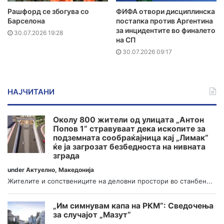
Рашфорд се збогува со
ФИФА отвори дисциплинска
Барселона
постапка против Аргентина
за инцидентите во финалето
30.07.2026 19:28
на СП
30.07.2026 09:17
НАЈЧИТАНИ
Околу 800 жители од улицата „Антон
Попов 1“ стравуваат дека ископите за
подземната сообраќајница кај „Лимак“
ќе ја загрозат безбедноста на нивната
зграда
under
Актуелно
,
Македонија
Жителите и сопствениците на деловни простори во станбен...
„Им симнувам капа на РКМ“: Сведочења
за случајот „Мазут“