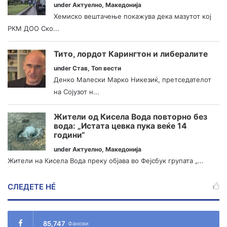
under
Актуелно
,
Македонија
Хемиско вештачење покажува дека мазутот кој
РКМ ДОО Ско...
Тито, лордот Карингтон и либералите
under
Став
,
Топ вести
Денко Малески Марко Никезиќ, претседателот
на Сојузот н...
Жители од Кисела Вода повторно без
вода: „Истата цевка пука веќе 14
години“
under
Актуелно
,
Македонија
Жители на Кисела Вода преку објава во Фејсбук групата „...
СЛЕДЕТЕ НÉ
85,747
Фанови