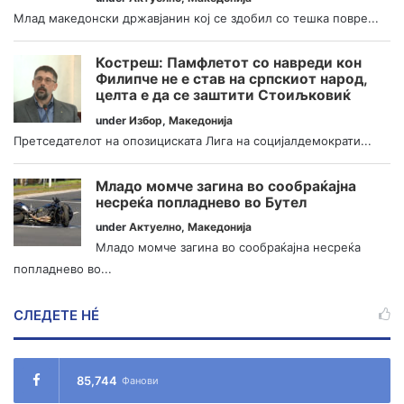
Млад македонски државјанин кој се здобил со тешка повре...
Костреш: Памфлетот со навреди кон
Филипче не е став на српскиот народ,
целта е да се заштити Стоиљковиќ
under
Избор
,
Македонија
Претседателот на опозициската Лига на социјалдемократи...
Младо момче загина во сообраќајна
несреќа попладнево во Бутел
under
Актуелно
,
Македонија
Младо момче загина во сообраќајна несреќа
попладнево во...
СЛЕДЕТЕ НÉ
85,744
Фанови