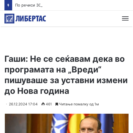
По речиси 30 години почнува судењето за убиството на Тупак Шакур
М
Гаши: Не се сеќавам дека во
програмата на „Вреди“
пишуваше за уставни измени
до Нова година
26.12.2024 17:04
461
Читање помалку од 1м