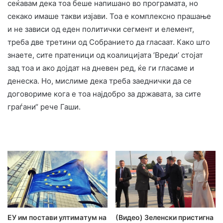
сеќавам дека тоа беше напишано во програмата, но
секако имаше такви изјави. Тоа е комплексно прашање
и не зависи од еден политички сегмент и елемент,
треба две третини од Собранието да гласаат. Како што
знаете, сите пратеници од коалицијата ’Вреди’ стојат
зад тоа и ако дојдат на дневен ред, ќе ги гласаме и
денеска. Но, мислиме дека треба заеднички да се
договориме кога е тоа најдобро за државата, за сите
граѓани“ рече Гаши.
ЕУ им постави ултиматум на
(Видео) Зеленски пристигна