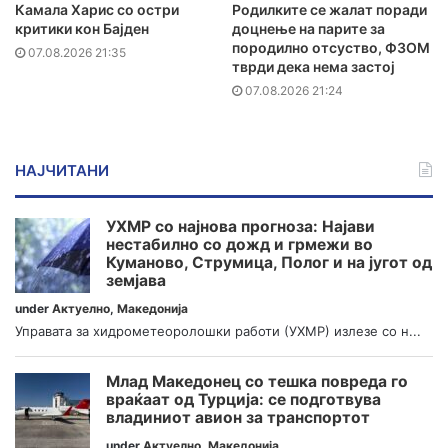
Камала Харис со остри
Родилките се жалат поради
критики кон Бајден
доцнење на парите за
породилно отсуство, ФЗОМ
07.08.2026 21:35
тврди дека нема застој
07.08.2026 21:24
НАЈЧИТАНИ
УХМР со најнова прогноза: Најави
нестабилно со дожд и грмежи во
Куманово, Струмица, Полог и на југот од
земјава
under
Актуелно
,
Македонија
Управата за хидрометеоролошки работи (УХМР) излезе со н...
Млад Македонец со тешка повреда го
враќаат од Турција: се подготвува
владиниот авион за транспортот
under
Актуелно
,
Македонија