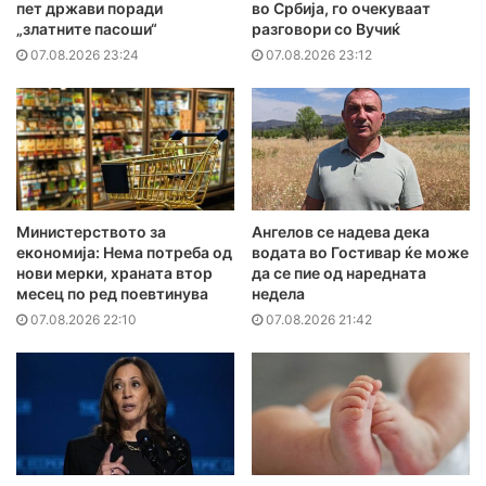
пет држави поради
во Србија, го очекуваат
„златните пасоши“
разговори со Вучиќ
07.08.2026 23:24
07.08.2026 23:12
Министерството за
Ангелов се надева дека
економија: Нема потреба од
водата во Гостивар ќе може
нови мерки, храната втор
да се пие од наредната
месец по ред поевтинува
недела
07.08.2026 22:10
07.08.2026 21:42