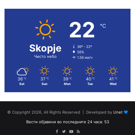
22
℃
Skopje
36º - 22º
56%
Чисто небо
1.56 км/ч
36
37
39
40
41
℃
℃
℃
℃
℃
Sat
Sun
Mon
Tue
Wed
© Copyright 2026, All Rights Reserved | Developed by
Unet
Вести објавени во последните 24 часа: 53
Facebook
Twitter
YouTube
RSS