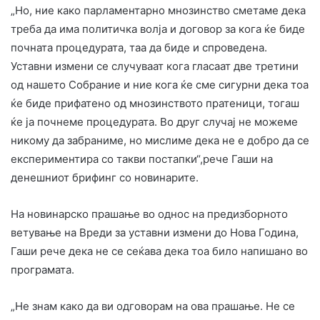
„Но, ние како парламентарно мнозинство сметаме дека
треба да има политичка волја и договор за кога ќе биде
почната процедурата, таа да биде и спроведена.
Уставни измени се случуваат кога гласаат две третини
од нашето Собрание и ние кога ќе сме сигурни дека тоа
ќе биде прифатено од мнозинството пратеници, тогаш
ќе ја почнеме процедурата. Во друг случај не можеме
никому да забраниме, но мислиме дека не е добро да се
експериментира со такви постапки“,рече Гаши на
денешниот брифинг со новинарите.
На новинарско прашање во однос на предизборното
ветување на Вреди за уставни измени до Нова Година,
Гаши рече дека не се сеќава дека тоа било напишано во
програмата.
„Не знам како да ви одговорам на ова прашање. Не се