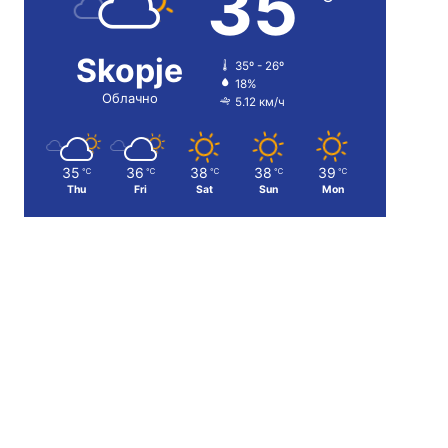
35
Skopje
35º - 26º
18%
Облачно
5.12 км/ч
35
36
38
38
39
℃
℃
℃
℃
℃
Thu
Fri
Sat
Sun
Mon