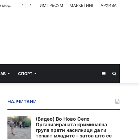
(ВИДЕО) Филипче: Власта е исплашена, посегна по децата, организаторите и напаѓачите мора да одговараат
ИМПРЕСУМ
МАРКЕТИНГ
АРХИВА
Sidebar
Пребарај
ТАВ
СПОРТ
за
НАЈЧИТАНИ
(Видео) Во Ново Село
Организираната криминална
група прати насилници да ги
тепаат младите – затоа што се