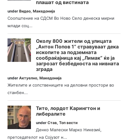
плашат од вистината
under
Видео
,
Македонија
Соопштение на СДСМ Во Ново Село денеска мирни
млади соц...
Околу 800 жители од улицата
„Антон Попов 1“ стравуваат дека
ископите за подземната
сообраќајница кај „Лимак“ ќе ја
загрозат безбедноста на нивната
зграда
under
Актуелно
,
Македонија
Жителите и сопствениците на деловни простори во
станбен...
Тито, лордот Карингтон и
либералите
under
Став
,
Топ вести
Денко Малески Марко Никезиќ,
претседателот на Сојузот н...