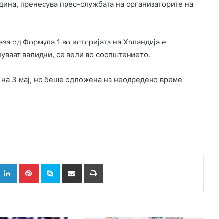
одина, пренесува прес-службата на организаторите на
аза од Формула 1 во историјата на Холандија е
уваат валидни, се вели во соопштението.
“ на 3 мај, но беше одложена на неодредено време
k
witter
LinkedIn
Pinterest
Skype
Сподели преку Е-маил
Испринтај