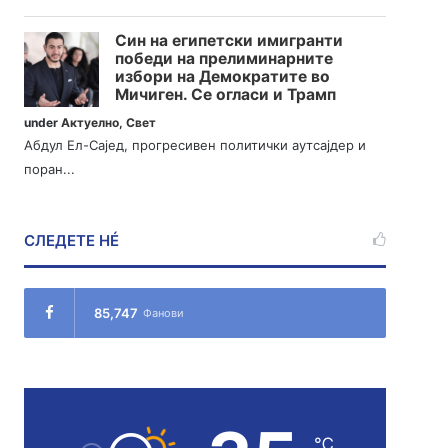
Син на египетски имигранти
победи на прелиминарните
избори на Демократите во
Мичиген. Се огласи и Трамп
under
Актуелно
,
Свет
Абдул Ел-Сајед, прогресивен политички аутсајдер и
поран...
СЛЕДЕТЕ НÉ
85,747
Фанови
℃