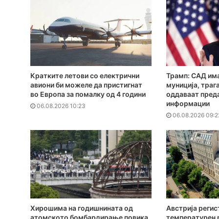
Кратките летови со електрични
Трамп: САД има
авиони би можеле да пристигнат
муниција, траг
во Европа за помалку од 4 години
оддаваат пред
информации
06.08.2026 10:23
06.08.2026 09:2
Хирошима на годишнината од
Австрија регис
атомското бомбардирање повика
температурен 