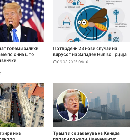
ат големи залихи
Потврдени 23 нови случаи на
аме по оние што
вирусот на Западен Нил во Грција
авнички
06.08.2026 09:16
2
трира нов
Трамп и се заканува на Канада
рекорд
поради пожари. Научниците: