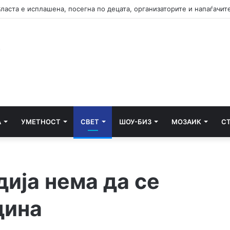
А
УМЕТНОСТ
СВЕТ
ШОУ-БИЗ
МОЗАИК
С
дија нема да се
дина