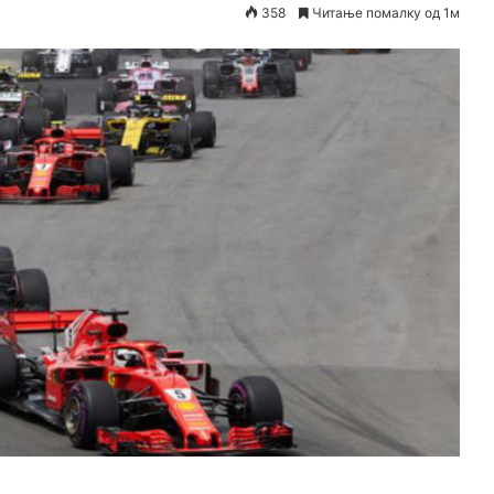
358
Читање помалку од 1м