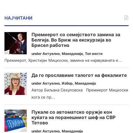
НАЈЧИТАНИ
Премиерот со семејството замина за
Белгија. Во Бриж на екскурзија во
Брисел работно
under
Актуелно
,
Македонија
,
Топ вести
Премиерот, Христијан Мицкоски, замина на најавуваната е...
Да го прославиме талогот на фекалиите
under
Актуелно
,
Избор
,
Македонија
Автор Биљана Секуловска Премиерот Мицкоски
кога се пр...
Пукале со автоматско оружје кон
куќата на поранешниот шеф на СВР
Тетово
under
Актуелно
,
Македонија