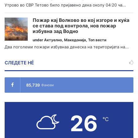
Утрово во СВР Тетово било пријавено дека околу 04:20 ча...
Пожар кај Волково во кој изгоре и куќа
се става под контрола, нов пожар
избувна зад Водно
under
Актуелно
,
Македонија
,
Топ вести
Два поголеми пожари избувнаа денеска на територијата на...
СЛЕДЕТЕ НÉ
85,739
Фанови
26
℃