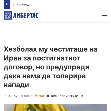
Епископот Партениј на Света Гора, првпат по 36 години
М
Хезболах му честиташе на
Иран за постигнатиот
договор, но предупреди
дека нема да толерира
напади
15.06.2026 16:40
608
Читање помалку од 1м