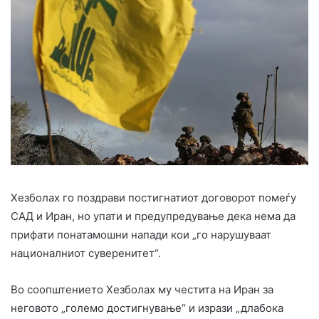
Хезболах го поздрави постигнатиот договорот помеѓу
САД и Иран, но упати и предупредување дека нема да
прифати понатамошни напади кои „го нарушуваат
националниот суверенитет“.
Во соопштението Хезболах му честита на Иран за
неговото „големо достигнување“ и изрази „длабока