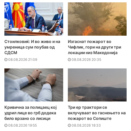
Стоилковиќ: И во живо и на
Изгаснат пожарот во
умреница сум поубав од
Чифлик, гори на други три
СДСМ
локации низ Македонија
08.08.2026 21:09
08.08.2026 20:35
Кривична за полицаец кој
Три ер трактори се
удрил лице во грб додека
вклучуваат во гаснењето на
било врзано со лисици
пожарот во Сопиште
08.08.2026 19:55
08.08.2026 18:33