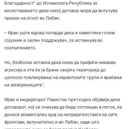
благодарност“ до Исламската Република за
инсистирањето дека секој договор мора да вклучува
прекин на огнот во Либан.
– Иран уште еднаш потврди дека е навистина голем
сојузник и силен поддржувач, се истакнува во
соопштението.
Но, Хезболах истакна дека нема да прифати никаква
агресија и оти ќе ја брани својата територија до
целосно повлекување на израелските трупи и враќање
на затворениците“.
Иран и медијаторот Пакистан претходно објавија дека
договорот, кој се очекува да биде потпишан в петок, ќе
донесе моментален крај на непријателствата на сите
фронтови, вклучително и во Либан, каде што