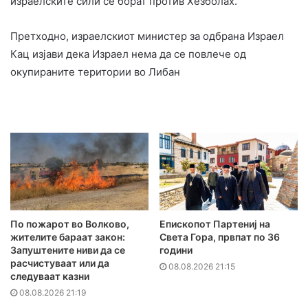
израелските сили се борат против Хезболах.
Претходно, израелскиот министер за одбрана Израел
Кац изјави дека Израел нема да се повлече од
окупираните територии во Либан
По пожарот во Волково,
Епископот Партениј на
жителите бараат закон:
Света Гора, првпат по 36
Запуштените ниви да се
години
расчистуваат или да
08.08.2026 21:15
следуваат казни
08.08.2026 21:19